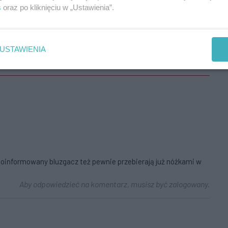
s
oraz po kliknięciu w „Ustawienia”.
USTAWIENIA
ej poinformowany bluzgacz też pewnie przebierają już nóżkami w
Aby odpowiedzieć na komentarz, musisz być zalogowany.