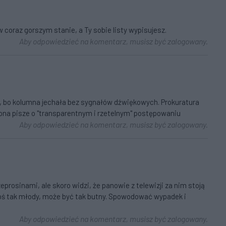
w coraz gorszym stanie, a Ty sobie listy wypisujesz.
Aby odpowiedzieć na komentarz, musisz być zalogowany.
a, bo kolumna jechała bez sygnałów dźwiękowych. Prokuratura
ona pisze o "transparentnym i rzetelnym" postępowaniu
Aby odpowiedzieć na komentarz, musisz być zalogowany.
eprosinami, ale skoro widzi, że panowie z telewizji za nim stoją
 ktoś tak młody, może być tak butny. Spowodować wypadek i
Aby odpowiedzieć na komentarz, musisz być zalogowany.