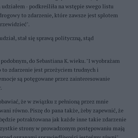
 udziałem - podkreśliła na wstępie swego listu
drogowy to zdarzenie, które zawsze jest splotem
przewidzieć".
ział, stał się sprawą polityczną, stąd
 podobnym, do Sebastiana K. wieku. "I wyobrażam
o to zdarzenie jest przeżyciem trudnych i
 emocje są potęgowane przez zainteresowanie
.
bawiać, że w związku z pełnioną przez mnie
ani równo. Piszę do pana także, żeby zapewnić, że
a będzie potraktowana jak każde inne takie zdarzenie
"wszystkie strony w prowadzonym postępowaniu mają
 przed organami sprawiedliwości jesteśmy równi".