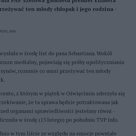
ała PAP szefowa gabinetu premier Elżbieta
rzeżywać ten młody chłopak i jego rodzina -
REKLAMA
wysłała w środę list do pana Sebastiana. Wokół
szum medialny, pojawiają się próby upolityczniania
h synów, rozumie co musi przeżywać ten młody
k.
icento, z którym w piątek w Oświęcimiu zderzyła się
 oczekiwanie, że ta sprawa będzie potraktowana jak
rzed organami sprawiedliwości jesteśmy równi -
liczniła w środę (15 lutego) po południu TVP Info.
dnio w tym liście ze względu na emocje powstałe