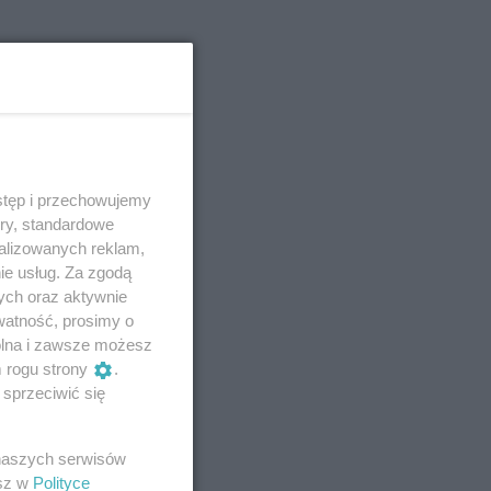
stęp i przechowujemy
ory, standardowe
alizowanych reklam,
ie usług. Za zgodą
ych oraz aktywnie
watność, prosimy o
wolna i zawsze możesz
m rogu strony
.
sprzeciwić się
 naszych serwisów
esz w
Polityce