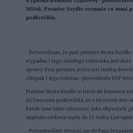
wypadku kolumny rządowej - poinformow
Witek. Premier Szydło rozumie co musi p
podkreśliła.
- Potwierdzam, że pani premier Beata Szydło 
wypadku i tego młodego człowieka jest duży 
sprawy. Pani premier, która jest matką dwóc
chłopak i jego rodzina - powiedziała PAP Wite
Premier Beata Szydło w liście do kierowcy se
jej limuzyna podkreśliła, że z jej strony jest
każde inne takie zdarzenie. Jako obywatele p
napisała szefowa rządu do 21-latka. List upub
- Postanowiłam zwrócić się do Pana bezpośre