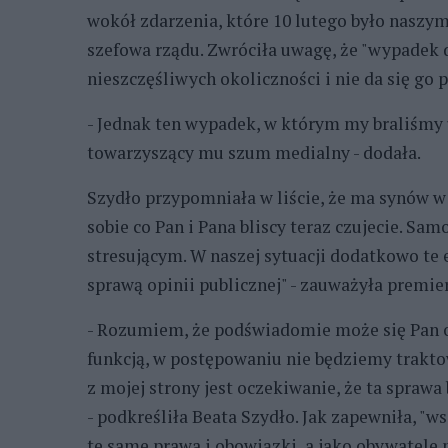
wokół zdarzenia, które 10 lutego było naszym
szefowa rządu. Zwróciła uwagę, że "wypadek 
nieszczęśliwych okoliczności i nie da się go 
- Jednak ten wypadek, w którym my braliśmy ud
towarzyszący mu szum medialny - dodała.
Szydło przypomniała w liście, że ma synów w
sobie co Pan i Pana bliscy teraz czujecie. Sam
stresującym. W naszej sytuacji dodatkowo te
sprawą opinii publicznej" - zauważyła premier
- Rozumiem, że podświadomie może się Pan o
funkcją, w postępowaniu nie będziemy traktow
z mojej strony jest oczekiwanie, że ta spraw
- podkreśliła Beata Szydło. Jak zapewniła, 
te same prawa i obowiązki, a jako obywatele