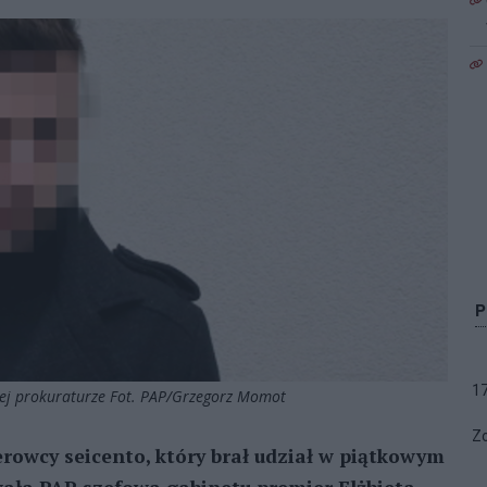
1
kiej prokuraturze Fot. PAP/Grzegorz Momot
Zo
erowcy seicento, który brał udział w piątkowym