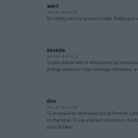
wert
2017-02-16 14:18:35
Do roboty weź się wreszcie babo. Polska jest 
żenada
2017-02-16 07:23:21
Szydło dobrze wie że winę ponosi jej kierowc
próbuje zaszczuć tego młodego człowieka, a 
dno
2017-02-15 23:51:08
To on powinien skierować list do Premier z prz
to zhardział. To się w głowie nie mieści, że
jeszcze fikać.