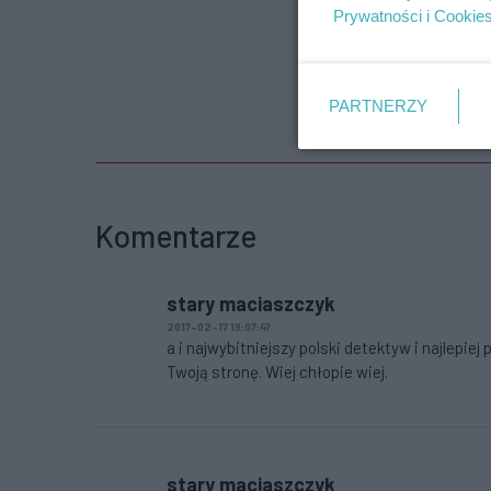
Prywatności i Cookie
PARTNERZY
Komentarze
stary maciaszczyk
2017-02-17 19:07:47
a i najwybitniejszy polski detektyw i najlepi
Twoją stronę. Wiej chłopie wiej.
stary maciaszczyk