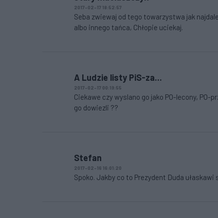
2017-02-17 18:52:57
Seba zwiewaj od tego towarzystwa jak najdalej
albo innego tańca, Chłopie uciekaj.
A Ludzie listy PiS-za...
2017-02-17 00:19:55
Ciekawe czy wyslano go jako PO-lecony, PO-p
go dowiezli ??
Stefan
2017-02-16 16:01:20
Spoko. Jakby co to Prezydent Duda ułaskawi s