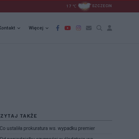
17
℃
SZCZECIN
Kontakt
Więcej
CZYTAJ TAKŻE
Co ustaliła prokuratura ws. wypadku premier