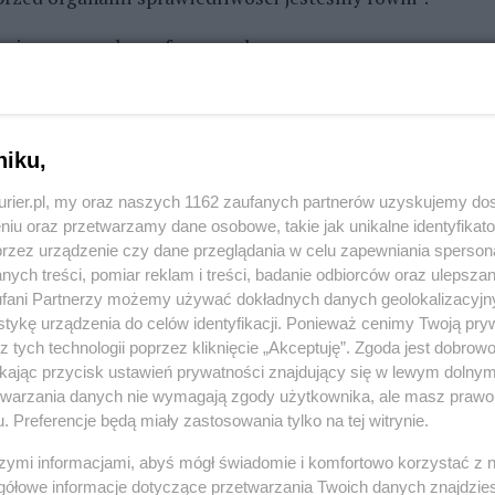
ej - zaznaczyła szefowa rządu.
(...) niektórzy z polityków partii opozycyjnych to
 do swoich partykularnych interesów".
niku,
. Mogę nad tym tylko ubolewać - dodała. - Toczy się
kurier.pl, my oraz naszych 1162 zaufanych partnerów uzyskujemy do
ono transparentne i rzetelne. Życzmy sobie
niu oraz przetwarzamy dane osobowe, takie jak unikalne identyfikat
ała wyjaśniona, nie powodując niepotrzebnych
przez urządzenie czy dane przeglądania w celu zapewniania sperson
ych treści, pomiar reklam i treści, badanie odbiorców oraz ulepszan
fani Partnerzy możemy używać dokładnych danych geolokalizacyjn
tykę urządzenia do celów identyfikacji. Ponieważ cenimy Twoją pry
z tych technologii poprzez kliknięcie „Akceptuję”. Zgoda jest dobro
słuchanie w krakowskiej prokuraturze
ikając przycisk ustawień prywatności znajdujący się w lewym dolny
etwarzania danych nie wymagają zgody użytkownika, ale masz prawo 
. Preferencje będą miały zastosowania tylko na tej witrynie.
szymi informacjami, abyś mógł świadomie i komfortowo korzystać z
REKLAMA
gółowe informacje dotyczące przetwarzania Twoich danych znajdzi