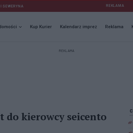
REKLAMA
 I SEWERYNA
domości
Kup Kurier
Kalendarz imprez
Reklama
REKLAMA
t do kierowcy seicento