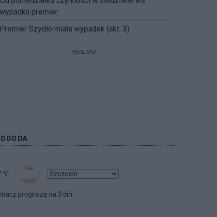
Od poniedziałku czynności w śledztwie ws.
wypadku premier
Premier Szydło miała wypadek (akt. 3)
REKLAMA
POGODA
7
℃
bacz prognozę na 3 dni