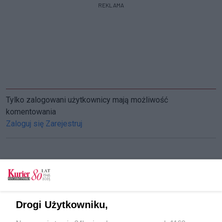
REKLAMA
Tylko zalogowani użytkownicy mają możliwość
komentowania
Zaloguj się
Zarejestruj
CZYTAJ TAKŻE
Premier: polexit to dzisiaj realne zagrożenie
Drogi Użytkowniku,
Sonda. UE i Mercosur kontra rolnicy?