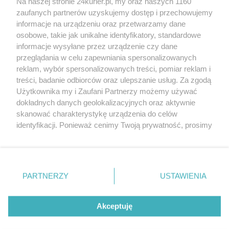
Na naszej stronie 24kurier.pl, my oraz naszych 1160
Nowe regulacje UE. Samochód to, czy raczej
zaufanych partnerów uzyskujemy dostęp i przechowujemy
złom?
informacje na urządzeniu oraz przetwarzamy dane
osobowe, takie jak unikalne identyfikatory, standardowe
POGODA
informacje wysyłane przez urządzenie czy dane
przeglądania w celu zapewniania spersonalizowanych
reklam, wybór spersonalizowanych treści, pomiar reklam i
treści, badanie odbiorców oraz ulepszanie usług. Za zgodą
19
℃
Użytkownika my i Zaufani Partnerzy możemy używać
dokładnych danych geolokalizacyjnych oraz aktywnie
Zobacz prognozę na 3 dni
skanować charakterystykę urządzenia do celów
identyfikacji. Ponieważ cenimy Twoją prywatność, prosimy
o zgodę na korzystanie z tych technologii poprzez
kliknięcie „Akceptuję”. Zgoda jest dobrowolna i zawsze
możesz ją zmienić/wycofać klikając przycisk ustawień
prywatności znajdujący się w lewym dolnym rogu strony
PARTNERZY
USTAWIENIA
Copyright © 2022 Kurier Szczeciński sp. z o.o.
. Niektóre rodzaje przetwarzania danych nie wymagają
Wszelkie prawa zastrzeżone
zgody użytkownika, ale masz prawo sprzeciwić się
Kontakt
Nota wydawnicza
Nota prawna
takiemu przetwarzaniu. Preferencje będą miały
Akceptuję
zastosowania tylko na tej witrynie.
Polityka prywatności
Reklama