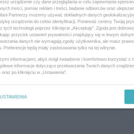
przez urządzenie czy dane przeglądania w celu zapewniania sperson
ych treści, pomiar reklam i treści, badanie odbiorców oraz ulepszan
fani Partnerzy możemy używać dokładnych danych geolokalizacyjn
tykę urządzenia do celów identyfikacji. Ponieważ cenimy Twoją pry
z tych technologii poprzez kliknięcie „Akceptuję”. Zgoda jest dobro
ikając przycisk ustawień prywatności znajdujący się w lewym dolny
ziomie lokalnego dodatku gazety wyborczej...
etwarzania danych nie wymagają zgody użytkownika, ale masz prawo 
Aby odpowiedzieć na komentarz, musisz być zalogowany.
. Preferencje będą miały zastosowania tylko na tej witrynie.
szymi informacjami, abyś mógł świadomie i komfortowo korzystać z
gółowe informacje dotyczące przetwarzania Twoich danych znajdzi
s
oraz po kliknięciu w „Ustawienia”.
Co jest ambitnego w opuszczaniu Unii? Twoje ambicje są pokroju
 zrozumiała że sama nic nie znaczy i zaczęła się przybliżać do
USTAWIENIA
poskrobać, a nie decydować o polityce międzynarodowej.
Aby odpowiedzieć na komentarz, musisz być zalogowany.