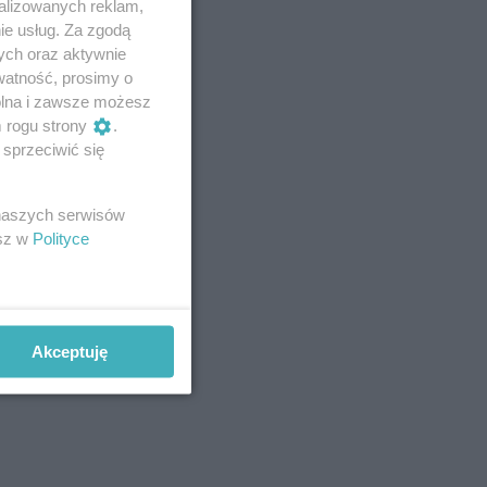
alizowanych reklam,
ie usług. Za zgodą
ych oraz aktywnie
watność, prosimy o
wolna i zawsze możesz
m rogu strony
.
sprzeciwić się
 naszych serwisów
esz w
Polityce
Akceptuję