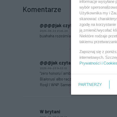
informacje wysyłane 
Komentarze
wybór spersonalizowan
Użytkownika my i Zau
skanować charakterys
zgodę na korzystanie 
@@@@jak czytam
ją zmienić/wycofać kl
2025-09-23 21:05:29
buahaha roześmiałem się, argumentacja na po
Niektóre rodzaje prz
takiemu przetwarzaniu
Zapoznaj się z poniż
internetowych. Szcze
@@@jak czytam
Prywatności i Cookie
2025-09-23 14:53:35
"zero honoru i ambicji" - hahahaha. Ambicji? 
Białorusi albo raczej KRLD, bo nawet Białoruś
PARTNERZY
Rosji i WNP. Samemu to sobie możesz rzepkę 
W brytani