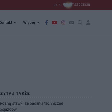
26
℃
SZCZECIN
Kontakt
Więcej
CZYTAJ TAKŻE
Rosną stawki za badania techniczne
pojazdów