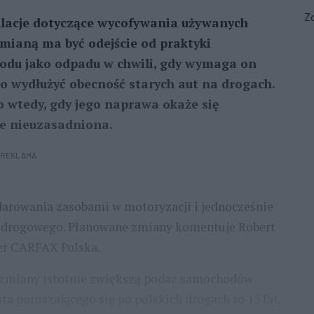
Zo
ulacje dotyczące wycofywania używanych
zmianą ma być odejście od praktyki
du jako odpadu w chwili, gdy wymaga on
o wydłużyć obecność starych aut na drogach.
 wtedy, gdy jego naprawa okaże się
e nieuzasadniona.
REKLAMA
darowania zasobami w motoryzacji i jednocześnie
u drogowego. Planowane zmiany komentuje Robert
r CARFAX Polska.
 zmiany istotnie zwiększą podaż samochodów
a poruszającego się po polskich drogach to 15 lat,