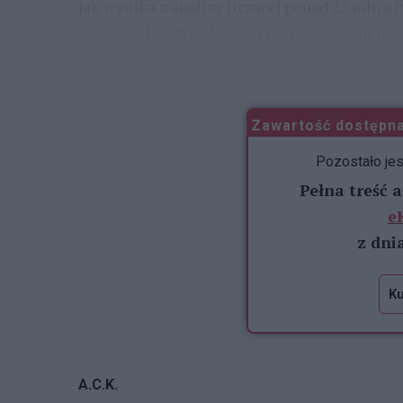
jak wynika z analizy liczącej ponad 23 mln
CARFAX. Już dziś do Polski, a także wielu i
importowane są auta powypadkowe, w tym ta
...
Zawartość dostępna
Pozostało je
Pełna treść 
e
z dni
Ku
A.C.K.