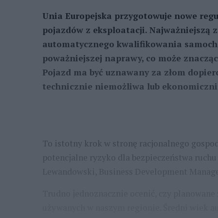
Unia Europejska przygotowuje nowe reg
pojazdów z eksploatacji. Najważniejszą 
automatycznego kwalifikowania samocho
poważniejszej naprawy, co może znacząc
Pojazd ma być uznawany za złom dopiero
technicznie niemożliwa lub ekonomiczni
To istotny krok w stronę racjonalnego gospo
potencjalne ryzyko dla bezpieczeństwa ruch
Lewandowski, Business Development Manage
Trudno jednoznacznie ocenić, czy planowane
używanych w naszym regionie. Średni wiek aut