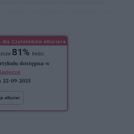
 używanych samochodów w Polsce bazy danych
nnych krajów Europy Środkowo-Wschodniej, szeroko
kże po szkodach
 dla Czytelników eKuriera
81%
szcze
treści.
artykułu dostępna w
Kurierze
a 22-09-2025
p eKurier