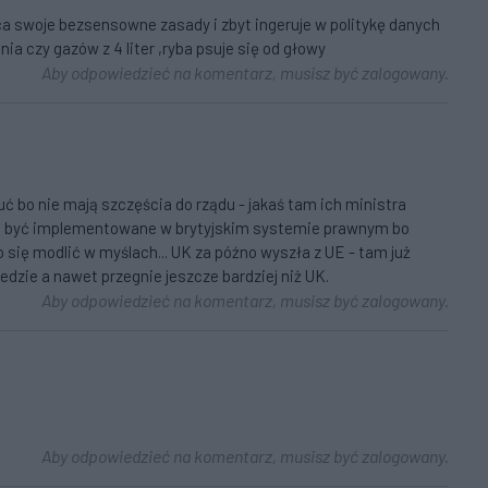
uca swoje bezsensowne zasady i zbyt ingeruje w politykę danych
a czy gazów z 4 liter ,ryba psuje się od głowy
Aby odpowiedzieć na komentarz, musisz być zalogowany.
ć bo nie mają szczęścia do rządu - jakaś tam ich ministra
że być implementowane w brytyjskim systemie prawnym bo
o się modlić w myślach... UK za późno wyszła z UE - tam już
jedzie a nawet przegnie jeszcze bardziej niż UK.
Aby odpowiedzieć na komentarz, musisz być zalogowany.
Aby odpowiedzieć na komentarz, musisz być zalogowany.