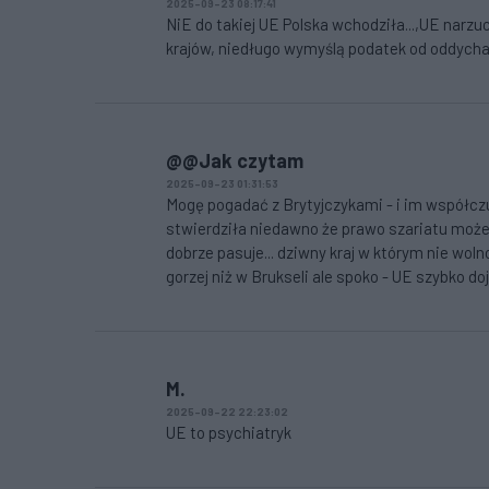
2025-09-23 08:17:41
NiE do takiej UE Polska wchodziła...,UE narz
krajów, niedługo wymyślą podatek od oddychani
@@Jak czytam
2025-09-23 01:31:53
Mogę pogadać z Brytyjczykami - i im współczu
stwierdziła niedawno że prawo szariatu mo
dobrze pasuje... dziwny kraj w którym nie woln
gorzej niż w Brukseli ale spoko - UE szybko do
M.
2025-09-22 22:23:02
UE to psychiatryk