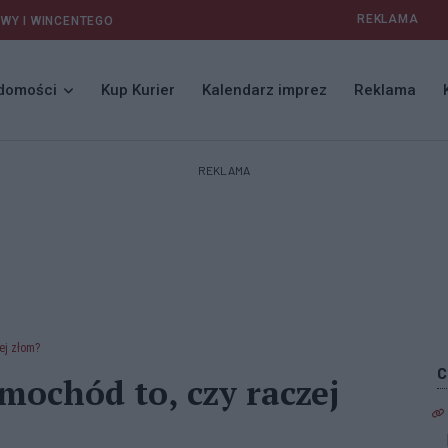
REKLAMA
AWY I WINCENTEGO
domości
Kup Kurier
Kalendarz imprez
Reklama
REKLAMA
ej złom?
mochód to, czy raczej