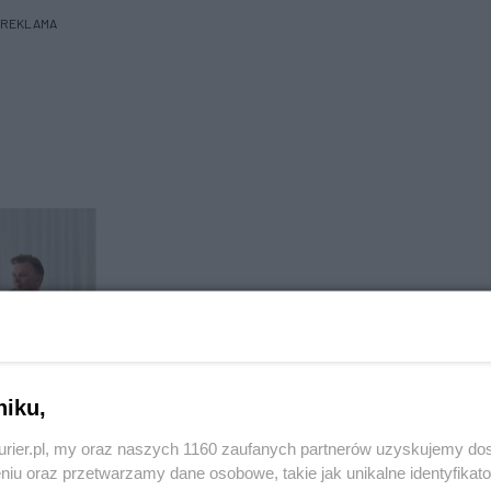
REKLAMA
niku,
kurier.pl, my oraz naszych 1160 zaufanych partnerów uzyskujemy do
niu oraz przetwarzamy dane osobowe, takie jak unikalne identyfikat