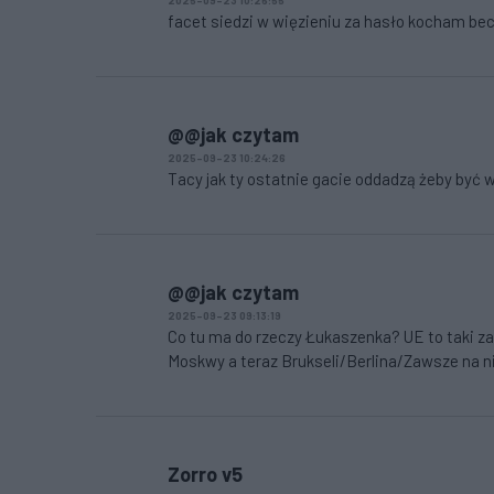
2025-09-23 10:26:55
facet siedzi w więzieniu za hasło kocham bec
@@jak czytam
2025-09-23 10:24:26
Tacy jak ty ostatnie gacie oddadzą żeby być w 
@@jak czytam
2025-09-23 09:13:19
Co tu ma do rzeczy Łukaszenka? UE to taki 
Moskwy a teraz Brukseli/Berlina/Zawsze na ni
Zorro v5