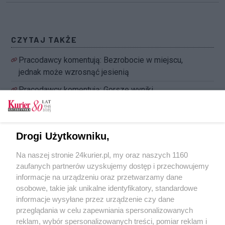
CZYTAJ TAKŻE
Pracodawcy komentują: Bezrobocie w miejscu,
jednak może wzrosnąć jesienią
Pracodawcy komentują: Gorsze wyniki
finansowe firm, ucierpiały zwłaszcza
gastronomia i hotelarstwo
Pracodawcy komentują: Poprawa nastrojów
Drogi Użytkowniku,
konsumenckich
Na naszej stronie 24kurier.pl, my oraz naszych 1160
Pracodawcy komentują: Spadek PKB o ponad 8
zaufanych partnerów uzyskujemy dostęp i przechowujemy
procent
informacje na urządzeniu oraz przetwarzamy dane
osobowe, takie jak unikalne identyfikatory, standardowe
Pracodawcy komentują: Usługi wciąż drożeją,
informacje wysyłane przez urządzenie czy dane
inflacja nie odpuszcza
przeglądania w celu zapewniania spersonalizowanych
reklam, wybór spersonalizowanych treści, pomiar reklam i