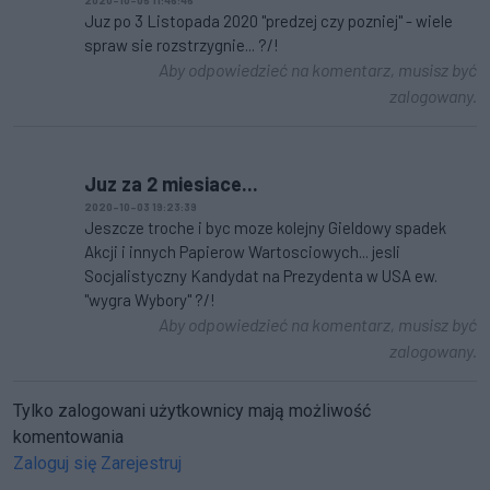
Juz po 3 Listopada 2020 "predzej czy pozniej" - wiele
spraw sie rozstrzygnie... ?/!
Aby odpowiedzieć na komentarz, musisz być
zalogowany.
Juz za 2 miesiace...
2020-10-03 19:23:39
Jeszcze troche i byc moze kolejny Gieldowy spadek
Akcji i innych Papierow Wartosciowych... jesli
Socjalistyczny Kandydat na Prezydenta w USA ew.
"wygra Wybory" ?/!
Aby odpowiedzieć na komentarz, musisz być
zalogowany.
Tylko zalogowani użytkownicy mają możliwość
komentowania
Zaloguj się
Zarejestruj