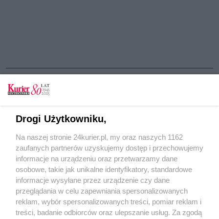
CZYTAJ TAKŻE
Drogi Użytkowniku,
Skomplikowany przegląd urządzeń
Na naszej stronie 24kurier.pl, my oraz naszych 1162
Biel tytanowa - policki pewniak
zaufanych partnerów uzyskujemy dostęp i przechowujemy
Ułatwiają ścieżkę kariery
informacje na urządzeniu oraz przetwarzamy dane
osobowe, takie jak unikalne identyfikatory, standardowe
POGODA
informacje wysyłane przez urządzenie czy dane
przeglądania w celu zapewniania spersonalizowanych
reklam, wybór spersonalizowanych treści, pomiar reklam i
treści, badanie odbiorców oraz ulepszanie usług. Za zgodą
18
℃