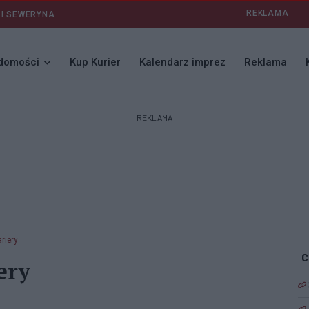
REKLAMA
 I SEWERYNA
domości
Kup Kurier
Kalendarz imprez
Reklama
REKLAMA
ariery
ery