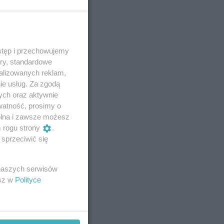
stęp i przechowujemy
ory, standardowe
alizowanych reklam,
ie usług. Za zgodą
ych oraz aktywnie
watność, prosimy o
wolna i zawsze możesz
m rogu strony
.
sprzeciwić się
 naszych serwisów
esz w
Polityce