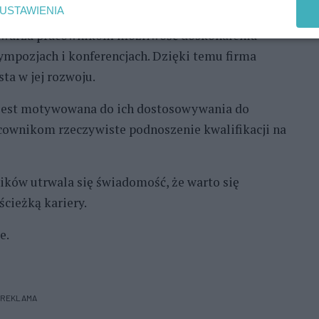
 na terenie całego kraju.
USTAWIENIA
 stwarza pracownikom możliwość doskonalenia
ympozjach i konferencjach. Dzięki temu firma
ta w jej rozwoju.
 jest motywowana do ich dostosowywania do
acownikom rzeczywiste podnoszenie kwalifikacji na
ików utrwala się świadomość, że warto się
ścieżką kariery.
e.
REKLAMA