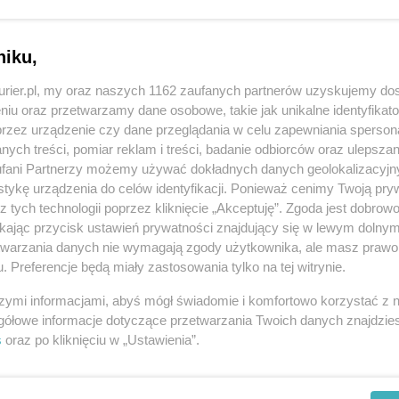
a im możliwość uczestnictwa w licznych
ch umiejętności do aktualnych potrzeb
ące się technologie, a tym samym coraz wyższe
niku,
h.
kurier.pl, my oraz naszych 1162 zaufanych partnerów uzyskujemy do
niu oraz przetwarzamy dane osobowe, takie jak unikalne identyfikat
REKLAMA
przez urządzenie czy dane przeglądania w celu zapewniania sperson
ych treści, pomiar reklam i treści, badanie odbiorców oraz ulepszan
fani Partnerzy możemy używać dokładnych danych geolokalizacyjn
owiązków wynika m.in. z przepisów wewnętrznych
tykę urządzenia do celów identyfikacji. Ponieważ cenimy Twoją pry
aną kwalifikację. W Grupie Azoty Police corocznie
z tych technologii poprzez kliknięcie „Akceptuję”. Zgoda jest dobro
ikając przycisk ustawień prywatności znajdujący się w lewym dolny
zeby na stanowiskach pracy. To kursy zawodowe
etwarzania danych nie wymagają zgody użytkownika, ale masz prawo 
enia BHP.
. Preferencje będą miały zastosowania tylko na tej witrynie.
acownikom w późniejszym zdaniu egzaminów
szymi informacjami, abyś mógł świadomie i komfortowo korzystać z
gółowe informacje dotyczące przetwarzania Twoich danych znajdzi
ch przy obsłudze i konserwacji urządzeń
s
oraz po kliknięciu w „Ustawienia”.
dzeń, instalacji i sieci energetycznych,
ploatacji lub dozoru. Grupa Azoty Police