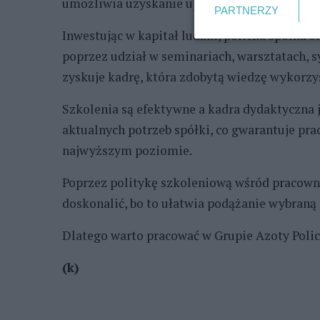
umożliwia uzyskanie uprawnień honorowanych
PARTNERZY
Inwestując w kapitał ludzki, policka spółka
poprzez udział w seminariach, warsztatach, s
zyskuje kadrę, która zdobytą wiedzę wykorzys
Szkolenia są efektywne a kadra dydaktyczna
aktualnych potrzeb spółki, co gwarantuje pr
najwyższym poziomie.
Poprzez politykę szkoleniową wśród pracown
doskonalić, bo to ułatwia podążanie wybraną 
Dlatego warto pracować w Grupie Azoty Polic
(k)