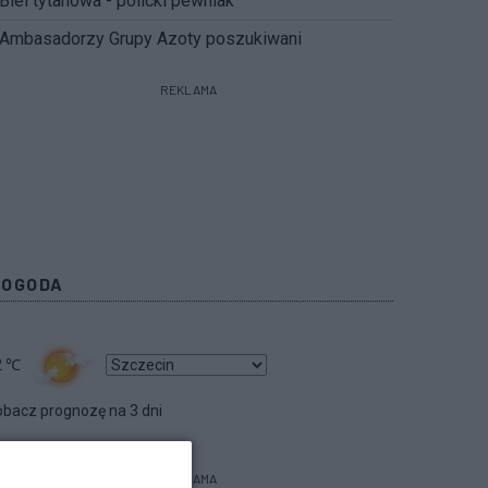
Biel tytanowa - policki pewniak
Ambasadorzy Grupy Azoty poszukiwani
REKLAMA
POGODA
2
℃
bacz prognozę na 3 dni
REKLAMA