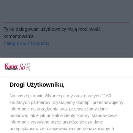
Tylko zalogowani użytkownicy mają możliwość
komentowania
Zaloguj się
Zarejestruj
CZYTAJ TAKŻE
Drogi Użytkowniku,
Biel tytanowa - policki pewniak
Na naszej stronie 24kurier.pl, my oraz naszych 1160
Ambasadorzy Grupy Azoty poszukiwani
zaufanych partnerów uzyskujemy dostęp i przechowujemy
Nawozy na każdą kieszeń
informacje na urządzeniu oraz przetwarzamy dane
osobowe, takie jak unikalne identyfikatory, standardowe
POGODA
informacje wysyłane przez urządzenie czy dane
przeglądania w celu zapewniania spersonalizowanych