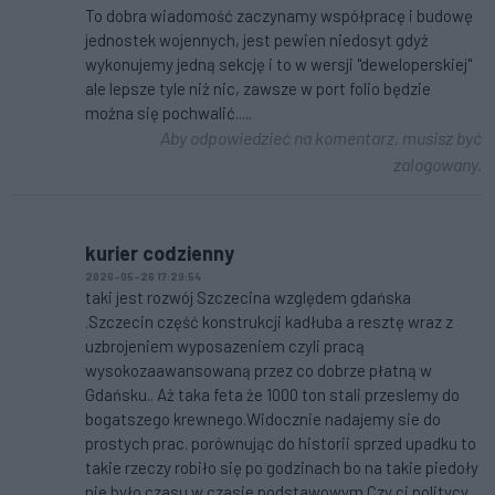
To dobra wiadomość zaczynamy współpracę i budowę
jednostek wojennych, jest pewien niedosyt gdyż
wykonujemy jedną sekcję i to w wersji "deweloperskiej"
ale lepsze tyle niż nic, zawsze w port folio będzie
można się pochwalić.....
Aby odpowiedzieć na komentarz, musisz być
zalogowany.
kurier codzienny
2026-05-26 17:29:54
taki jest rozwój Szczecina względem gdańska
.Szczecin część konstrukcji kadłuba a resztę wraz z
uzbrojeniem wyposazeniem czyli pracą
wysokozaawansowaną przez co dobrze płatną w
Gdańsku.. Aż taka feta że 1000 ton stali przeslemy do
bogatszego krewnego.Widocznie nadajemy sie do
prostych prac. porównując do historii sprzed upadku to
takie rzeczy robiło się po godzinach bo na takie piedoły
nie było czasu w czasie podstawowym.Czy ci politycy