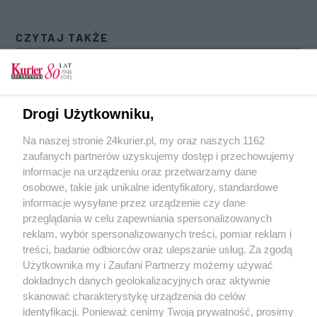
CZYTAJ TAKŻE
Jest dofinansowanie, jest zysk. Stocznia
Szczecińska „Wulkan” na plusie
Dwie części ogromnego doku bezpiecznie
Drogi Użytkowniku,
unoszą się na wodzie [FILM]
Na naszej stronie 24kurier.pl, my oraz naszych 1162
Nowa rada nadzorcza w Stoczni Szczecińskiej
zaufanych partnerów uzyskujemy dostęp i przechowujemy
„Wulkan”
informacje na urządzeniu oraz przetwarzamy dane
osobowe, takie jak unikalne identyfikatory, standardowe
POGODA
informacje wysyłane przez urządzenie czy dane
przeglądania w celu zapewniania spersonalizowanych
reklam, wybór spersonalizowanych treści, pomiar reklam i
treści, badanie odbiorców oraz ulepszanie usług. Za zgodą
13
℃
Użytkownika my i Zaufani Partnerzy możemy używać
dokładnych danych geolokalizacyjnych oraz aktywnie
Zobacz prognozę na 3 dni
skanować charakterystykę urządzenia do celów
identyfikacji. Ponieważ cenimy Twoją prywatność, prosimy