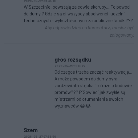
2026-05-27 09:35:16
W Szczecinie, powstają zaledwie skorupy.... To powód
do dumy ? Gdzie są ci wszyscy absolwenci, uczelni
technicznych - wykształconych za publiczne środki???
Aby odpowiedzieć na komentarz, musisz być
zalogowany.
głos rozsądku
2026-05-27 11:13:27
Od czegoś trzeba zacząć reaktywację...
A może powodem do dumy była
zardzewiała stępka i miraże o budowie
promów??? PiSowieci jak zwykle są
mistrzami od otumaniania swoich
wyznawców 😂😂
Szem
2026-05-27 07:38:56