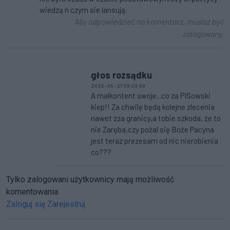
wiedzą n czym sie lansują.
Aby odpowiedzieć na komentarz, musisz być
zalogowany.
głos rozsądku
2026-05-27 09:59:09
A malkontent swoje...co za PISowski
kiep!! Za chwilę będą kolejne zlecenia
nawet zza granicy,a tobie szkoda, że to
nie Zaręba,czy pożal się Boże Pacyna
jest teraz prezesam od nic nierobienia
co???
Tylko zalogowani użytkownicy mają możliwość
komentowania
Zaloguj się
Zarejestruj