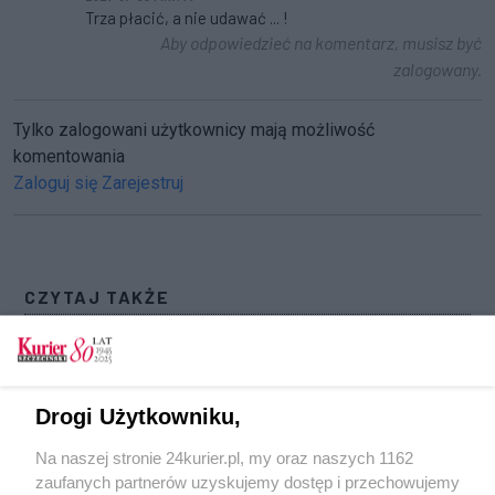
Trza płacić, a nie udawać ... !
Aby odpowiedzieć na komentarz, musisz być
zalogowany.
Tylko zalogowani użytkownicy mają możliwość
komentowania
Zaloguj się
Zarejestruj
CZYTAJ TAKŻE
Pracodawcy komentują: Wzrost płac coraz
szybszy
Pracodawcy komentują: w tym roku łatwiej o
Drogi Użytkowniku,
pracę dla absolwentów
Na naszej stronie 24kurier.pl, my oraz naszych 1162
Pracodawcy komentują: Spadek bezrobocia
zaufanych partnerów uzyskujemy dostęp i przechowujemy