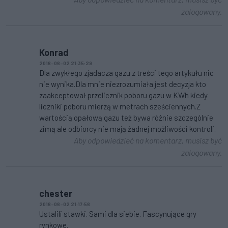
zalogowany.
Konrad
2016-06-02 21:35:29
Dla zwykłego zjadacza gazu z treści tego artykułu nic
nie wynika.Dla mnie niezrozumiała jest decyzja kto
zaakceptował przelicznik poboru gazu w KWh kiedy
liczniki poboru mierzą w metrach sześciennych.Z
wartością opałową gazu też bywa różnie szczególnie
zimą ale odbiorcy nie mają żadnej możliwości kontroli.
Aby odpowiedzieć na komentarz, musisz być
zalogowany.
chester
2016-06-02 21:17:56
Ustalili stawki. Sami dla siebie. Fascynujące gry
rynkowe.