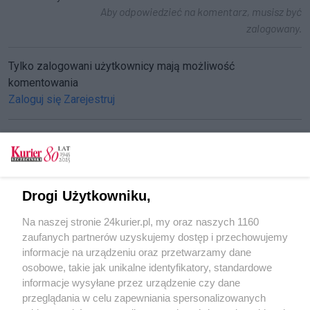
Aby odpowiedzieć na komentarz, musisz być
zalogowany.
Tylko zalogowani użytkownicy mają możliwość
komentowania
Zaloguj się
Zarejestruj
CZYTAJ TAKŻE
Drogi Użytkowniku,
Chcą budować wielki terminal zbożowy
Na naszej stronie 24kurier.pl, my oraz naszych 1160
Terminal LNG już odebrany
zaufanych partnerów uzyskujemy dostęp i przechowujemy
Prezydencka rezydencja w Świnoujściu?
informacje na urządzeniu oraz przetwarzamy dane
osobowe, takie jak unikalne identyfikatory, standardowe
POGODA
informacje wysyłane przez urządzenie czy dane
przeglądania w celu zapewniania spersonalizowanych