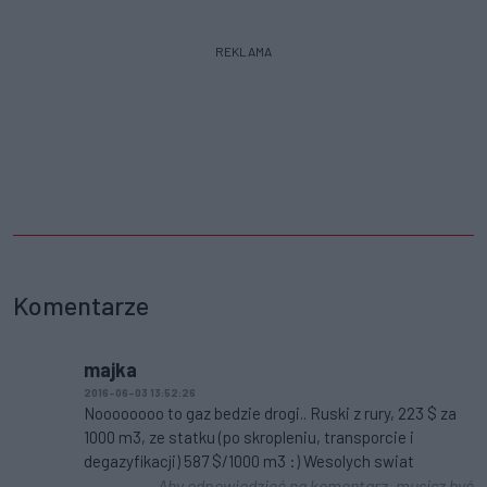
REKLAMA
Komentarze
majka
2016-06-03 13:52:26
Noooooooo to gaz bedzie drogi.. Ruski z rury, 223 $ za
1000 m3, ze statku (po skropleniu, transporcie i
degazyfikacji) 587 $/1000 m3 :) Wesolych swiat
Aby odpowiedzieć na komentarz, musisz być