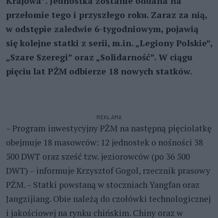
Krajowa”. Jednostka zostanie oddana na
przełomie tego i przyszłego roku. Zaraz za nią,
w odstępie zaledwie 6-tygodniowym, pojawią
się kolejne statki z serii, m.in. „Legiony Polskie”,
„Szare Szeregi” oraz „Solidarność”. W ciągu
pięciu lat PŻM odbierze 18 nowych statków.
REKLAMA
– Program inwestycyjny PŻM na następną pięciolatkę
obejmuje 18 masowców: 12 jednostek o nośności 38
500 DWT oraz sześć tzw. jeziorowców (po 36 500
DWT) – informuje Krzysztof Gogol, rzecznik prasowy
PŻM. – Statki powstaną w stoczniach Yangfan oraz
Jangzijiang. Obie należą do czołówki technologicznej
i jakościowej na rynku chińskim. Chiny oraz w