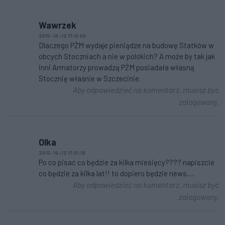
Wawrzek
2015-10-12 17:41:00
Dlaczego PŻM wydaje pieniądze na budowę Statków w
obcych Stoczniach a nie w polskich? A może by tak jak
inni Armatorzy prowadzą PŻM posiadała własną
Stocznię właśnie w Szczecinie.
Aby odpowiedzieć na komentarz, musisz być
zalogowany.
Olka
2015-10-12 17:01:18
Po co pisać co będzie za kilka miesięcy???? napiszcie
co będzie za kilka lat!! to dopiero będzie news.....
Aby odpowiedzieć na komentarz, musisz być
zalogowany.