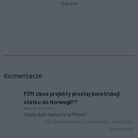
REKLAMA
Komentarze
PŻM zleca projekty prostej konstrukcji
statku do Norwegii??
2015-10-13 06:20:27
Czyżby było taniej niż w Polsce?
Aby odpowiedzieć na komentarz, musisz być
zalogowany.