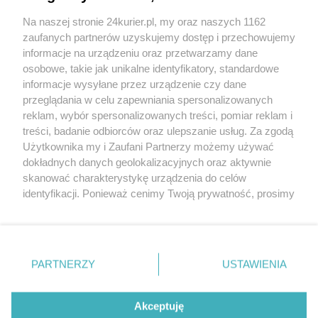
Na naszej stronie 24kurier.pl, my oraz naszych 1162
Śledztwo jeszcze potrwa
zaufanych partnerów uzyskujemy dostęp i przechowujemy
Znaleziono zwłoki marynarza
informacje na urządzeniu oraz przetwarzamy dane
osobowe, takie jak unikalne identyfikatory, standardowe
POGODA
informacje wysyłane przez urządzenie czy dane
przeglądania w celu zapewniania spersonalizowanych
reklam, wybór spersonalizowanych treści, pomiar reklam i
treści, badanie odbiorców oraz ulepszanie usług. Za zgodą
12
℃
Użytkownika my i Zaufani Partnerzy możemy używać
dokładnych danych geolokalizacyjnych oraz aktywnie
Zobacz prognozę na 3 dni
skanować charakterystykę urządzenia do celów
identyfikacji. Ponieważ cenimy Twoją prywatność, prosimy
o zgodę na korzystanie z tych technologii poprzez
kliknięcie „Akceptuję”. Zgoda jest dobrowolna i zawsze
możesz ją zmienić/wycofać klikając przycisk ustawień
prywatności znajdujący się w lewym dolnym rogu strony
Copyright © 2022 Kurier Szczeciński sp. z o.o.
PARTNERZY
USTAWIENIA
. Niektóre rodzaje przetwarzania danych nie wymagają
Wszelkie prawa zastrzeżone
zgody użytkownika, ale masz prawo sprzeciwić się
Kontakt
Nota wydawnicza
Nota prawna
takiemu przetwarzaniu. Preferencje będą miały
Akceptuję
zastosowania tylko na tej witrynie.