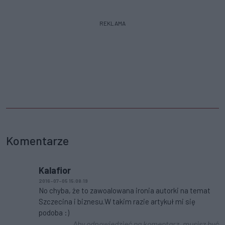
REKLAMA
Komentarze
Kalafior
2016-07-05 15:08:19
No chyba, że to zawoalowana ironia autorki na temat
Szczecina i biznesu.W takim razie artykuł mi się
podoba :)
Aby odpowiedzieć na komentarz, musisz być