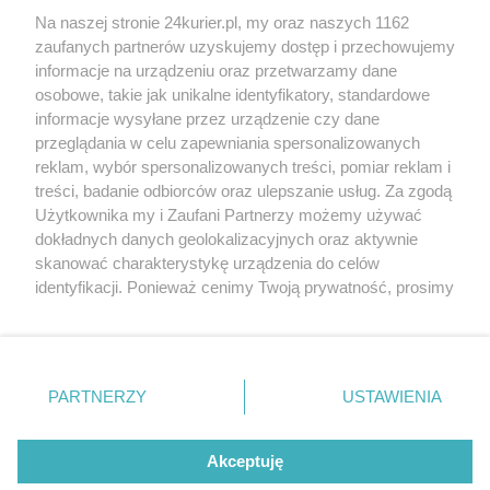
Na naszej stronie 24kurier.pl, my oraz naszych 1162
Kilkaset tysięcy w przydworcowy chodnik
zaufanych partnerów uzyskujemy dostęp i przechowujemy
Stoczniowa wystawa
informacje na urządzeniu oraz przetwarzamy dane
osobowe, takie jak unikalne identyfikatory, standardowe
POGODA
informacje wysyłane przez urządzenie czy dane
przeglądania w celu zapewniania spersonalizowanych
reklam, wybór spersonalizowanych treści, pomiar reklam i
treści, badanie odbiorców oraz ulepszanie usług. Za zgodą
20
℃
Użytkownika my i Zaufani Partnerzy możemy używać
dokładnych danych geolokalizacyjnych oraz aktywnie
Zobacz prognozę na 3 dni
skanować charakterystykę urządzenia do celów
identyfikacji. Ponieważ cenimy Twoją prywatność, prosimy
o zgodę na korzystanie z tych technologii poprzez
kliknięcie „Akceptuję”. Zgoda jest dobrowolna i zawsze
możesz ją zmienić/wycofać klikając przycisk ustawień
prywatności znajdujący się w lewym dolnym rogu strony
Copyright © 2022 Kurier Szczeciński sp. z o.o.
PARTNERZY
USTAWIENIA
. Niektóre rodzaje przetwarzania danych nie wymagają
Wszelkie prawa zastrzeżone
zgody użytkownika, ale masz prawo sprzeciwić się
Kontakt
Nota wydawnicza
Nota prawna
takiemu przetwarzaniu. Preferencje będą miały
Akceptuję
zastosowania tylko na tej witrynie.
Polityka prywatności
Reklama