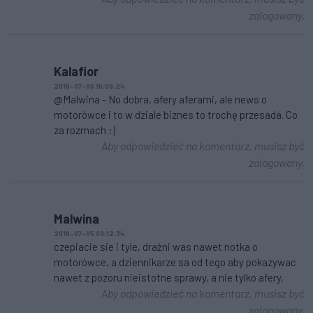
zalogowany.
Kalafior
2016-07-05 15:00:24
@Malwina - No dobra, afery aferami, ale news o
motorówce i to w dziale biznes to trochę przesada. Co
za rozmach :)
Aby odpowiedzieć na komentarz, musisz być
zalogowany.
Malwina
2016-07-05 09:12:34
czepiacie sie i tyle, drażni was nawet notka o
motorówce, a dziennikarze sa od tego aby pokazywac
nawet z pozoru nieistotne sprawy, a nie tylko afery,
Aby odpowiedzieć na komentarz, musisz być
zalogowany.