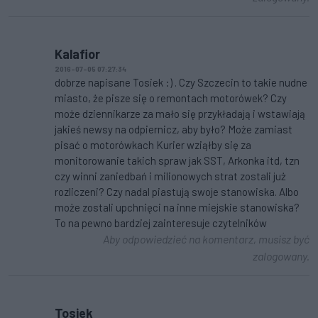
Kalafior
2016-07-05 07:27:34
dobrze napisane Tosiek :) . Czy Szczecin to takie nudne
miasto, że pisze się o remontach motorówek? Czy
może dziennikarze za mało się przykładają i wstawiają
jakieś newsy na odpiernicz, aby było? Może zamiast
pisać o motorówkach Kurier wziąłby się za
monitorowanie takich spraw jak SST, Arkonka itd, tzn
czy winni zaniedbań i milionowych strat zostali już
rozliczeni? Czy nadal piastują swoje stanowiska. Albo
może zostali upchnięci na inne miejskie stanowiska?
To na pewno bardziej zainteresuje czytelników
Aby odpowiedzieć na komentarz, musisz być
zalogowany.
Tosiek