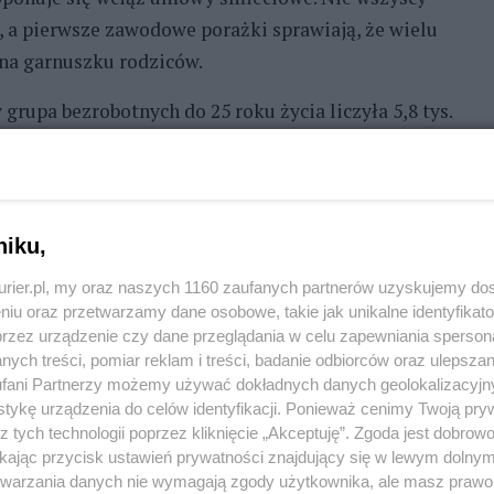
h, a pierwsze zawodowe porażki sprawiają, że wielu
 na garnuszku rodziców.
grupa bezrobotnych do 25 roku życia liczyła 5,8 tys.
 tys.
bezrobotnych w ogólnej liczbie zarejestrowanych – z
ki Urząd Pracy w Szczecinie.
niku,
dczenia
kurier.pl, my oraz naszych 1160 zaufanych partnerów uzyskujemy do
niu oraz przetwarzamy dane osobowe, takie jak unikalne identyfikat
racy, bo nie mają doświadczenia i kwalifikacji.
przez urządzenie czy dane przeglądania w celu zapewniania sperson
y zacząć pracę jeszcze na studiach. A z tym bywa
ych treści, pomiar reklam i treści, badanie odbiorców oraz ulepszan
m za najniższą stawkę, czy wykładać towar w sklepie
fani Partnerzy możemy używać dokładnych danych geolokalizacyjn
tykę urządzenia do celów identyfikacji. Ponieważ cenimy Twoją pry
aca studenta zgodna z wybranym przez niego
z tych technologii poprzez kliknięcie „Akceptuję”. Zgoda jest dobro
 ze znalezieniem etatu mają jednak osoby z
ikając przycisk ustawień prywatności znajdujący się w lewym dolny
etwarzania danych nie wymagają zgody użytkownika, ale masz prawo 