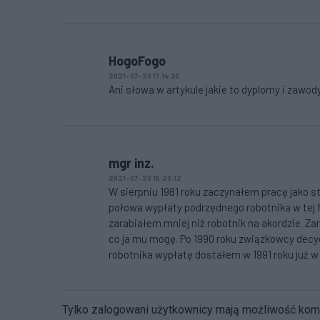
HogoFogo
2021-07-20 17:14:25
Ani słowa w artykule jakie to dyplomy i zawo
mgr inz.
2021-07-20 15:23:12
W sierpniu 1981 roku zaczynałem pracę jako s
połowa wypłaty podrzędnego robotnika w tej fi
zarabiałem mniej niż robotnik na akordzie. Z
co ja mu mogę. Po 1990 roku związkowcy decyd
robotnika wypłatę dostałem w 1991 roku już w
Tylko zalogowani użytkownicy mają możliwość ko