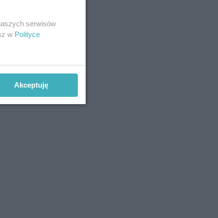
 naszych serwisów
esz w
Polityce
Akceptuję