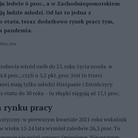
ju ledwie 6 proc., a w Zachodniopomorskiem
ją ludzie młodzi. Od lat to jedna z
o etatu, teraz dodatkowo rynek pracy tym,
ła pandemia.
REKLAMA
zrobocia wśród osób do 25. roku życia urosła w
 proc., czyli o 5,2 pkt. proc. Jest to trzeci
dniej mają tylko młodzi Hiszpanie i Estończycy.
 etatu do 30 roku – tu słupki sięgają aż 17,1 proc.
 rynku pracy
ystyczny: w pierwszym kwartale 2021 roku wskaźnik
w wieku 15-24 lata wyniósł zaledwie 26,3 proc. To
 proponuje się wciąż umowy śmieciowe. Nie wszyscy