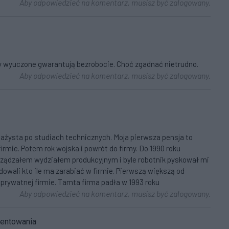
Aby odpowiedzieć na komentarz, musisz być zalogowany.
dy wyuczone gwarantują bezrobocie. Choć zgadnać nietrudno.
Aby odpowiedzieć na komentarz, musisz być zalogowany.
tażysta po studiach technicznych. Moja pierwsza pensja to
rmie. Potem rok wojska i powrót do firmy. Do 1990 roku
arządzałem wydziałem produkcyjnym i byle robotnik pyskował mi
owali kto ile ma zarabiać w firmie. Pierwszą większą od
 prywatnej firmie. Tamta firma padła w 1993 roku
Aby odpowiedzieć na komentarz, musisz być zalogowany.
mentowania