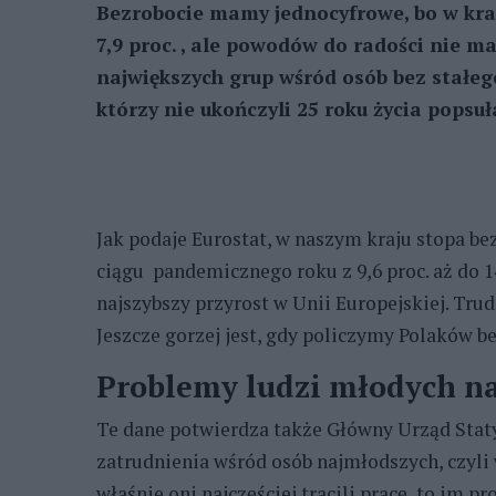
Bezrobocie mamy jednocyfrowe, bo w kra
7,9 proc. , ale powodów do radości nie ma
największych grup wśród osób bez stałeg
którzy nie ukończyli 25 roku życia popsu
Jak podaje Eurostat, w naszym kraju stopa be
ciągu pandemicznego roku z 9,6 proc. aż do 14,8
najszybszy przyrost w Unii Europejskiej. Tru
Jeszcze gorzej jest, gdy policzymy Polaków bez
Problemy ludzi młodych na
Te dane potwierdza także Główny Urząd Stat
zatrudnienia wśród osób najmłodszych, czyli 
właśnie oni najczęściej tracili pracę, to im