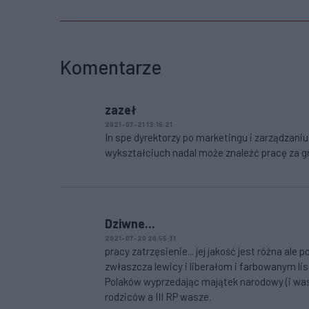
Komentarze
zazeł
2021-07-21 12:16:21
In spe dyrektorzy po marketingu i zarządzaniu
wykształciuch nadal może znaleźć pracę za g
Dziwne...
2021-07-20 20:55:31
pracy zatrzęsienie... jej jakość jest różna ale
zwłaszcza lewicy i liberałom i farbowanym li
Polaków wyprzedając majątek narodowy (i wa
rodziców a III RP wasze.