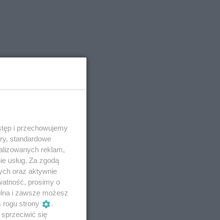
stęp i przechowujemy
ory, standardowe
alizowanych reklam,
ie usług. Za zgodą
ych oraz aktywnie
watność, prosimy o
wolna i zawsze możesz
m rogu strony
.
sprzeciwić się