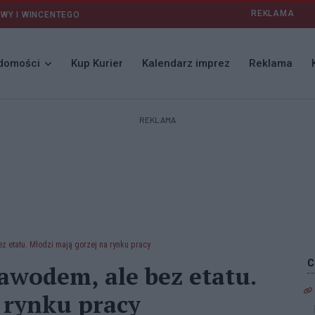
REKLAMA
AWY I WINCENTEGO
domości
Kup Kurier
Kalendarz imprez
Reklama
REKLAMA
z etatu. Młodzi mają gorzej na rynku pracy
awodem, ale bez etatu.
 rynku pracy