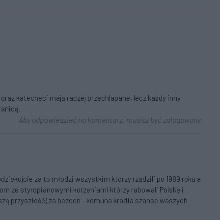
 oraz katecheci mają raczej przechlapane, lecz każdy inny
ranicą.
Aby odpowiedzieć na komentarz, musisz być zalogowany.
 podziękujcie za to młodzi wszystkim którzy rządzili po 1989 roku a
som ze styropianowymi korzeniami którzy rabowali Polskę i
szą przyszłość) za bezcen - komuna kradła szanse waszych