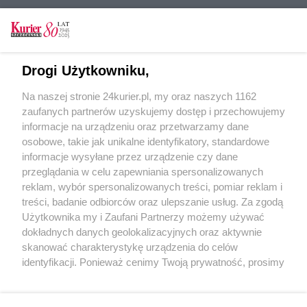
CZYTAJ TAKŻE
Drogi Użytkowniku,
Ćwierć wieku „Łomotu”
Na naszej stronie 24kurier.pl, my oraz naszych 1162
Przepis na „Bigos" z Kołobrzegu
zaufanych partnerów uzyskujemy dostęp i przechowujemy
Piszą teksty, aż „Wióry" lecą
informacje na urządzeniu oraz przetwarzamy dane
osobowe, takie jak unikalne identyfikatory, standardowe
POGODA
informacje wysyłane przez urządzenie czy dane
przeglądania w celu zapewniania spersonalizowanych
reklam, wybór spersonalizowanych treści, pomiar reklam i
treści, badanie odbiorców oraz ulepszanie usług. Za zgodą
14
℃
Użytkownika my i Zaufani Partnerzy możemy używać
dokładnych danych geolokalizacyjnych oraz aktywnie
Zobacz prognozę na 3 dni
skanować charakterystykę urządzenia do celów
identyfikacji. Ponieważ cenimy Twoją prywatność, prosimy
o zgodę na korzystanie z tych technologii poprzez
kliknięcie „Akceptuję”. Zgoda jest dobrowolna i zawsze