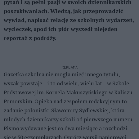
pytań i są pełni pasji w swoich dziennikarskich
poszukiwaniach. Wiedzą, jak przeprowadzić
wywiad, napisać relację ze szkolnych wydarzeń,
wycieczek, spod ich piór wyszedł niejeden
reportaż z podróży.
REKLAMA
Gazetka szkolna nie mogła mieć innego tytułu,
wszak powstaje – i to od wielu, wielu lat – w Szkole
Podstawowej im. Kornela Makuszyńskiego w Kaliszu
Pomorskim. Opieka nad zespołem redakcyjnym to
zadanie polonistki Sławomiry Sydlewskiej, która
młodych dziennikarzy szkoli od pierwszego numeru.
Pismo wydawane jest co dwa miesiące a rozchodzi
się w 50 egzemplarzach. Oprócz wersji papierowej