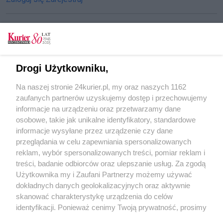
CZYTAJ TAKŻE
Drogi Użytkowniku,
Otwartym tekstem w IX Wrotach
Na naszej stronie 24kurier.pl, my oraz naszych 1162
Byle do dzwonka
zaufanych partnerów uzyskujemy dostęp i przechowujemy
„35 posterunek”, czyli co w szkole piszczy
informacje na urządzeniu oraz przetwarzamy dane
osobowe, takie jak unikalne identyfikatory, standardowe
POGODA
informacje wysyłane przez urządzenie czy dane
przeglądania w celu zapewniania spersonalizowanych
reklam, wybór spersonalizowanych treści, pomiar reklam i
treści, badanie odbiorców oraz ulepszanie usług. Za zgodą
21
℃
Użytkownika my i Zaufani Partnerzy możemy używać
dokładnych danych geolokalizacyjnych oraz aktywnie
Zobacz prognozę na 3 dni
skanować charakterystykę urządzenia do celów
identyfikacji. Ponieważ cenimy Twoją prywatność, prosimy
o zgodę na korzystanie z tych technologii poprzez