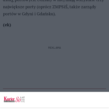
największe porty (oprócz ZMPSiŚ, także zarządy
portów w Gdyni i Gdańsku).
(ek)
REKLAMA
CZYTAJ TAKŻE