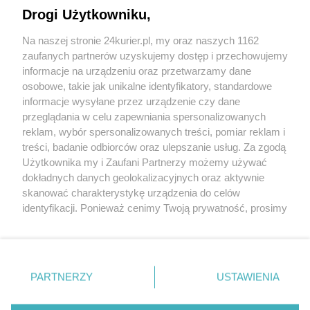
Drogi Użytkowniku,
Piłka nożna. Japoński skrzydłowy w Świcie
Na naszej stronie 24kurier.pl, my oraz naszych 1162
Futsal. Kolumbia nie dla Polski
zaufanych partnerów uzyskujemy dostęp i przechowujemy
Jiu-Jitsu. Worek medali polskich „parterowców”
informacje na urządzeniu oraz przetwarzamy dane
osobowe, takie jak unikalne identyfikatory, standardowe
POGODA
informacje wysyłane przez urządzenie czy dane
przeglądania w celu zapewniania spersonalizowanych
reklam, wybór spersonalizowanych treści, pomiar reklam i
treści, badanie odbiorców oraz ulepszanie usług. Za zgodą
16
℃
Użytkownika my i Zaufani Partnerzy możemy używać
dokładnych danych geolokalizacyjnych oraz aktywnie
Zobacz prognozę na 3 dni
skanować charakterystykę urządzenia do celów
identyfikacji. Ponieważ cenimy Twoją prywatność, prosimy
o zgodę na korzystanie z tych technologii poprzez
kliknięcie „Akceptuję”. Zgoda jest dobrowolna i zawsze
możesz ją zmienić/wycofać klikając przycisk ustawień
prywatności znajdujący się w lewym dolnym rogu strony
Copyright © 2022 Kurier Szczeciński sp. z o.o.
PARTNERZY
USTAWIENIA
. Niektóre rodzaje przetwarzania danych nie wymagają
Wszelkie prawa zastrzeżone
zgody użytkownika, ale masz prawo sprzeciwić się