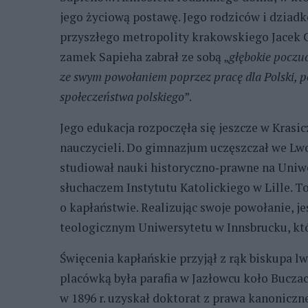
jego życiową postawę. Jego rodziców i dziadk
przyszłego metropolity krakowskiego Jacek C
zamek Sapieha zabrał ze sobą „
głębokie poczu
ze swym powołaniem poprzez pracę dla Polski, p
społeczeństwa polskiego
”.
Jego edukacja rozpoczęła się jeszcze w Krasi
nauczycieli. Do gimnazjum uczęszczał we Lwo
studiował nauki historyczno‑prawne na Uniwe
słuchaczem Instytutu Katolickiego w Lille. 
o kapłaństwie. Realizując swoje powołanie, je
teologicznym Uniwersytetu w Innsbrucku, kt
Święcenia kapłańskie przyjął z rąk biskupa lw
placówką była parafia w Jazłowcu koło Buczac
w 1896 r. uzyskał doktorat z prawa kanonicz