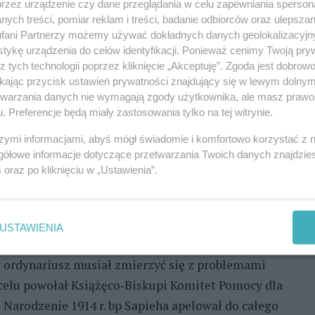
przez urządzenie czy dane przeglądania w celu zapewniania sperson
o m.in.: towarzyszenie papieżowi przy jego
ych treści, pomiar reklam i treści, badanie odbiorców oraz ulepszan
ł żartobliwie, że z racji wykonywanych obowiązków
fani Partnerzy możemy używać dokładnych danych geolokalizacyjn
tał się również orędownikiem spraw polskich
tykę urządzenia do celów identyfikacji. Ponieważ cenimy Twoją pry
z tych technologii poprzez kliknięcie „Akceptuję”. Zgoda jest dobro
nia przedstawiania papieżowi polskich problemów
ikając przycisk ustawień prywatności znajdujący się w lewym dolny
zęsto bowiem docierały do Watykanu błędne
etwarzania danych nie wymagają zgody użytkownika, ale masz prawo 
olskich. Swoje wpływy w Stolicy Apostolskiej
. Preferencje będą miały zastosowania tylko na tej witrynie.
e zabiegały o przychylność papieża dla swojej
szymi informacjami, abyś mógł świadomie i komfortowo korzystać z
wała nominacją na urząd biskupa diecezji
gółowe informacje dotyczące przetwarzania Twoich danych znajdzi
s
oraz po kliknięciu w „Ustawienia”.
ię 17 grudnia 1911 r. w kaplicy sykstyńskiej.
jsce 3 marca 1912 r. W swoim orędziu nowy biskup
zymu, stolicy chrześcijaństwa do Krakowa – z Watykanu
USTAWIENIA
wy ordynariusz musiał zmierzyć się z problemami
 celu powołał Książęco‑Biskupi Komitet Pomocy dla
 Narodzenie 1914 r. bp Sapieha apelował do całego