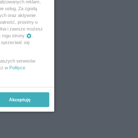
alizowanych reklam,
ie usług. Za zgodą
ych oraz aktywnie
watność, prosimy o
wolna i zawsze możesz
m rogu strony
.
sprzeciwić się
 naszych serwisów
esz w
Polityce
Akceptuję