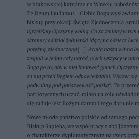
w krakowskiej katedrze na Wawelu nabożeńst
Te Deum laudamus – Ciebie Boga wysławiamy
biskup przy okazji Święta Zjednoczenia Armii
ujrzeliśmy Ojczyznę wolną. Co za zmiany w tym r
skromny oddział żołnierski idący na odsiecz Lwo
potężną, zjednoczoną
[…]
. Armia nasza winna by
zespoli w jedno cały naród, niech wszyscy w nar
Boga po to, aby w niej budować gmach Ojczyzny 
za nią przed Bogiem odpowiedzialni. Wyrzec się n
podwaliny pod państwowość polską
”. To przem
patriotycznych uczuć, miało na celu uświadom
się raduje jest Bożym darem i tego daru nie
Nowe młode państwo polskie od samego pocz
Biskup Sapieha, we współpracy z abp Józefem
o charakterze dyplomatycznym na rzecz przył