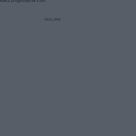
bacz prognozę na 3 dni
REKLAMA