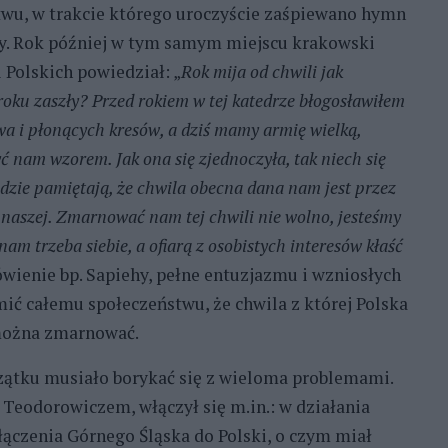
wu, w trakcie którego uroczyście zaśpiewano hymn
. Rok później w tym samym miejscu krakowski
 Polskich powiedział: „
Rok mija od chwili jak
oku zaszły? Przed rokiem w tej katedrze błogosławiłem
wa i płonących kresów, a dziś mamy armię wielką,
ć nam wzorem. Jak ona się zjednoczyła, tak niech się
odzie pamiętają, że chwila obecna dana nam jest przez
naszej. Zmarnować nam tej chwili nie wolno, jesteśmy
am trzeba siebie, a ofiarą z osobistych interesów kłaść
ówienie bp. Sapiehy, pełne entuzjazmu i wzniosłych
ić całemu społeczeństwu, że chwila z której Polska
 można zmarnować.
ątku musiało borykać się z wieloma problemami.
 Teodorowiczem, włączył się m.in.: w działania
ączenia Górnego Śląska do Polski, o czym miał