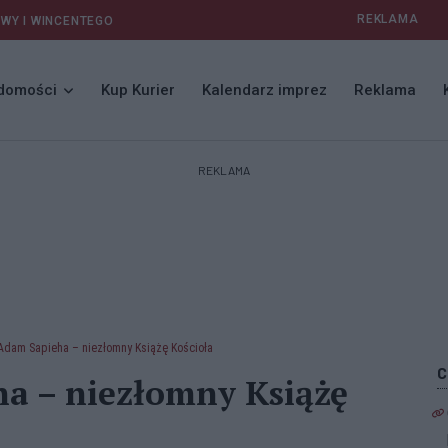
REKLAMA
AWY I WINCENTEGO
domości
Kup Kurier
Kalendarz imprez
Reklama
REKLAMA
Adam Sapieha – niezłomny Książę Kościoła
a – niezłomny Książę