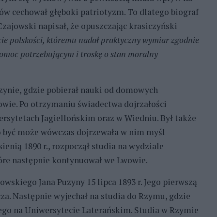
ów cechował głęboki patriotyzm. To dlatego biograf
zajowski napisał, że opuszczając krasiczyński
cie polskości, któremu nadał praktyczny wymiar zgodnie
omoc potrzebującym i troskę o stan moralny
czynie, gdzie pobierał nauki od domowych
wie. Po otrzymaniu świadectwa dojrzałości
rsytetach Jagiellońskim oraz w Wiedniu. Był także
To być może wówczas dojrzewała w nim myśl
sienią 1890 r., rozpoczął studia na wydziale
óre następnie kontynuował we Lwowie.
owskiego Jana Puzyny 15 lipca 1893 r. Jego pierwszą
za. Następnie wyjechał na studia do Rzymu, gdzie
nego na Uniwersytecie Laterańskim. Studia w Rzymie