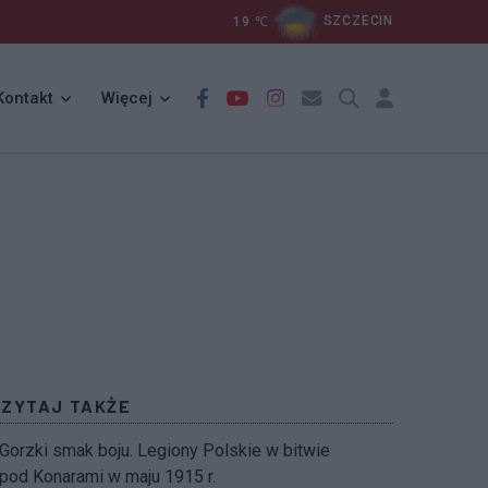
19
℃
SZCZECIN
Kontakt
Więcej
CZYTAJ TAKŻE
Gorzki smak boju. Legiony Polskie w bitwie
pod Konarami w maju 1915 r.