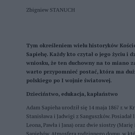
Zbigniew
STANUCH
Tym określeniem wielu historyków Kościo
Sapiehę. Każdy kto czytał o jego życiu i 
wniosku, że ten duchowny na to miano zas
warto przypomnieć postać, która ma duż
polskiego po I wojnie światowej.
Dzieciństwo, edukacja, kapłaństwo
Adam Sapieha urodził się 14 maja 1867 r. w 
Stanisława i Jadwigi z Sanguszków. Posiadał 
Leona, Pawła i Jana) oraz dwie siostry (Marię 
Sapiehów. Atmosfera rodzinnego domu, w kt