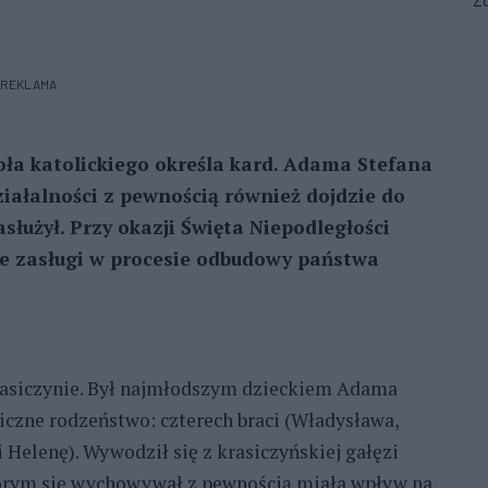
Zo
REKLAMA
ła katolickiego określa kard. Adama Stefana
działalności z pewnością również dojdzie do
łużył. Przy okazji Święta Niepodległości
e zasługi w procesie odbudowy państwa
Krasiczynie. Był najmłodszym dzieckiem Adama
liczne rodzeństwo: czterech braci (Władysława,
i Helenę). Wywodził się z krasiczyńskiej gałęzi
órym się wychowywał z pewnością miała wpływ na