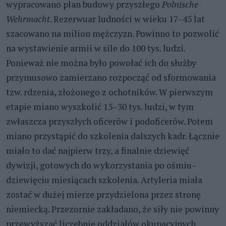
wypracowano plan budowy przyszłego
Polnische
Wehrmacht
. Rezerwuar ludności w wieku 17–45 lat
szacowano na milion mężczyzn. Powinno to pozwolić
na wystawienie armii w sile do 100 tys. ludzi.
Ponieważ nie można było powołać ich do służby
przymusowo zamierzano rozpocząć od sformowania
tzw. rdzenia, złożonego z ochotników. W pierwszym
etapie miano wyszkolić 15–30 tys. ludzi, w tym
zwłaszcza przyszłych oficerów i podoficerów. Potem
miano przystąpić do szkolenia dalszych kadr. Łącznie
miało to dać najpierw trzy, a finalnie dziewięć
dywizji, gotowych do wykorzystania po ośmiu–
dziewięciu miesiącach szkolenia. Artyleria miała
zostać w dużej mierze przydzielona przez stronę
niemiecką. Przezornie zakładano, że siły nie powinny
przewyższać liczebnie oddziałów okupacyjnych.