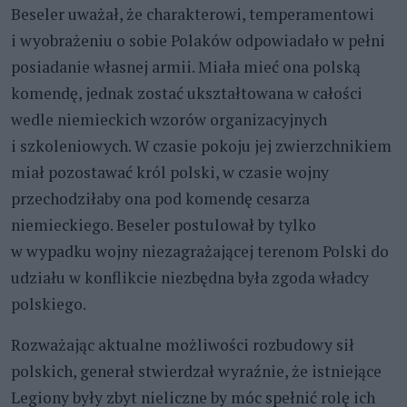
Beseler uważał, że charakterowi, temperamentowi
i wyobrażeniu o sobie Polaków odpowiadało w pełni
posiadanie własnej armii. Miała mieć ona polską
komendę, jednak zostać ukształtowana w całości
wedle niemieckich wzorów organizacyjnych
i szkoleniowych. W czasie pokoju jej zwierzchnikiem
miał pozostawać król polski, w czasie wojny
przechodziłaby ona pod komendę cesarza
niemieckiego. Beseler postulował by tylko
w wypadku wojny niezagrażającej terenom Polski do
udziału w konflikcie niezbędna była zgoda władcy
polskiego.
Rozważając aktualne możliwości rozbudowy sił
polskich, generał stwierdzał wyraźnie, że istniejące
Legiony były zbyt nieliczne by móc spełnić rolę ich