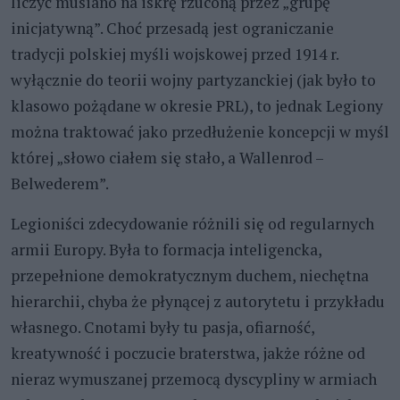
liczyć musiano na iskrę rzuconą przez „grupę
inicjatywną”. Choć przesadą jest ograniczanie
tradycji polskiej myśli wojskowej przed 1914 r.
wyłącznie do teorii wojny partyzanckiej (jak było to
klasowo pożądane w okresie PRL), to jednak Legiony
można traktować jako przedłużenie koncepcji w myśl
której „słowo ciałem się stało, a Wallenrod –
Belwederem”.
Legioniści zdecydowanie różnili się od regularnych
armii Europy. Była to formacja inteligencka,
przepełnione demokratycznym duchem, niechętna
hierarchii, chyba że płynącej z autorytetu i przykładu
własnego. Cnotami były tu pasja, ofiarność,
kreatywność i poczucie braterstwa, jakże różne od
nieraz wymuszanej przemocą dyscypliny w armiach