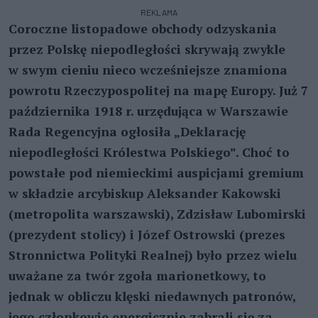
REKLAMA
Coroczne listopadowe obchody odzyskania
przez Polskę niepodległości skrywają zwykle
w swym cieniu nieco wcześniejsze znamiona
powrotu Rzeczypospolitej na mapę Europy. Już 7
października 1918 r. urzędująca w Warszawie
Rada Regencyjna ogłosiła „Deklarację
niepodległości Królestwa Polskiego”. Choć to
powstałe pod niemieckimi auspicjami gremium
w składzie arcybiskup Aleksander Kakowski
(metropolita warszawski), Zdzisław Lubomirski
(prezydent stolicy) i Józef Ostrowski (prezes
Stronnictwa Polityki Realnej) było przez wielu
uważane za twór zgoła marionetkowy, to
jednak w obliczu klęski niedawnych patronów,
jego członkowie energicznie zabrali się za