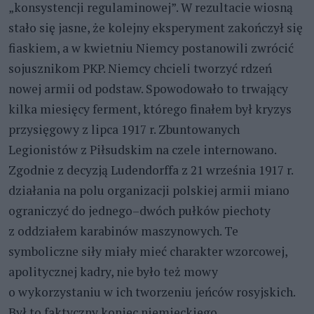
„konsystencji regulaminowej”. W rezultacie wiosną
stało się jasne, że kolejny eksperyment zakończył się
fiaskiem, a w kwietniu Niemcy postanowili zwrócić
sojusznikom PKP. Niemcy chcieli tworzyć rdzeń
nowej armii od podstaw. Spowodowało to trwający
kilka miesięcy ferment, którego finałem był kryzys
przysięgowy z lipca 1917 r. Zbuntowanych
Legionistów z Piłsudskim na czele internowano.
Zgodnie z decyzją Ludendorffa z 21 września 1917 r.
działania na polu organizacji polskiej armii miano
ograniczyć do jednego–dwóch pułków piechoty
z oddziałem karabinów maszynowych. Te
symboliczne siły miały mieć charakter wzorcowej,
apolitycznej kadry, nie było też mowy
o wykorzystaniu w ich tworzeniu jeńców rosyjskich.
Był to faktyczny koniec niemieckiego