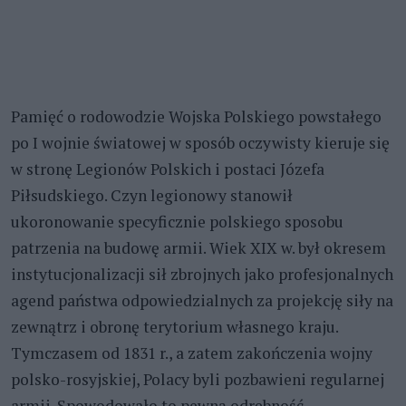
Pamięć o rodowodzie Wojska Polskiego powstałego
po I wojnie światowej w sposób oczywisty kieruje się
w stronę Legionów Polskich i postaci Józefa
Piłsudskiego. Czyn legionowy stanowił
ukoronowanie specyficznie polskiego sposobu
patrzenia na budowę armii. Wiek XIX w. był okresem
instytucjonalizacji sił zbrojnych jako profesjonalnych
agend państwa odpowiedzialnych za projekcję siły na
zewnątrz i obronę terytorium własnego kraju.
Tymczasem od 1831 r., a zatem zakończenia wojny
polsko-rosyjskiej, Polacy byli pozbawieni regularnej
armii. Spowodowało to pewną odrębność