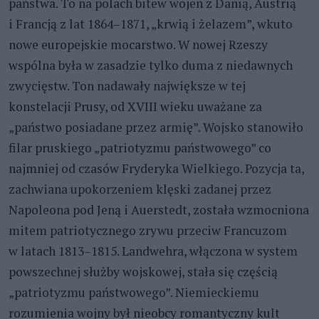
państwa. To na polach bitew wojen z Danią, Austrią
i Francją z lat 1864–1871, „krwią i żelazem”, wkuto
nowe europejskie mocarstwo. W nowej Rzeszy
wspólna była w zasadzie tylko duma z niedawnych
zwycięstw. Ton nadawały największe w tej
konstelacji Prusy, od XVIII wieku uważane za
„państwo posiadane przez armię”. Wojsko stanowiło
filar pruskiego „patriotyzmu państwowego” co
najmniej od czasów Fryderyka Wielkiego. Pozycja ta,
zachwiana upokorzeniem klęski zadanej przez
Napoleona pod Jeną i Auerstedt, została wzmocniona
mitem patriotycznego zrywu przeciw Francuzom
w latach 1813–1815. Landwehra, włączona w system
powszechnej służby wojskowej, stała się częścią
„patriotyzmu państwowego”. Niemieckiemu
rozumienia wojny był nieobcy romantyczny kult