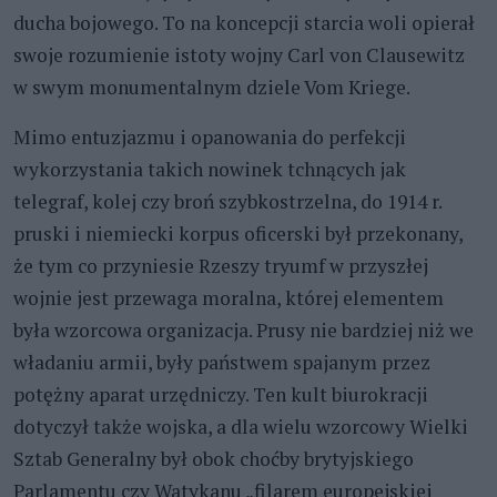
ducha bojowego. To na koncepcji starcia woli opierał
swoje rozumienie istoty wojny Carl von Clausewitz
w swym monumentalnym dziele Vom Kriege.
Mimo entuzjazmu i opanowania do perfekcji
wykorzystania takich nowinek tchnących jak
telegraf, kolej czy broń szybkostrzelna, do 1914 r.
pruski i niemiecki korpus oficerski był przekonany,
że tym co przyniesie Rzeszy tryumf w przyszłej
wojnie jest przewaga moralna, której elementem
była wzorcowa organizacja. Prusy nie bardziej niż we
władaniu armii, były państwem spajanym przez
potężny aparat urzędniczy. Ten kult biurokracji
dotyczył także wojska, a dla wielu wzorcowy Wielki
Sztab Generalny był obok choćby brytyjskiego
Parlamentu czy Watykanu „filarem europejskiej