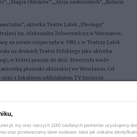
i”, „Magia Obłoków”, „Aleja zasłużonych”, „Kolacja
auczalni”, aktorka Teatru Lalek „Pleciuga”
ralnej im. Aleksandra Zelwerowicza w Warszawie,
cę na scenie rozpoczęła w 1981 r. w Teatrze Lalek
owała na deskach Teatru Polskiego jako aktorka
ugi, w której pracuje do dziś. Stworzyła wiele
 laureatką piosenki aktorskiej we Wrocławiu. Od
ie oraz z lokalnym oddziałałem TV Szczecin
tentką reżysera w wielu spektaklach Pleciugi.
ienauczalni”, „Motyla noga”, „Kiedy zakwitnie
niku,
REKLAMA
kurier.pl, my oraz naszych 1160 zaufanych partnerów uzyskujemy do
niu oraz przetwarzamy dane osobowe, takie jak unikalne identyfikat