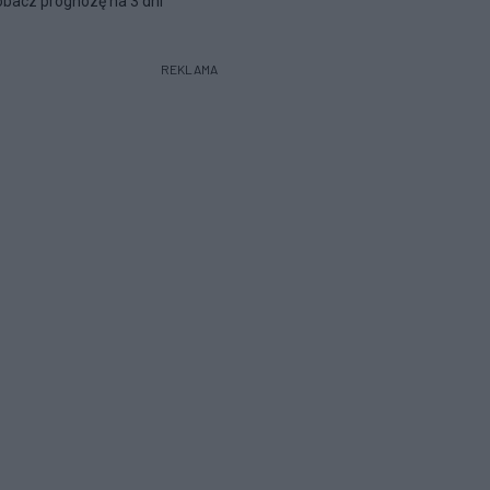
bacz prognozę na 3 dni
REKLAMA