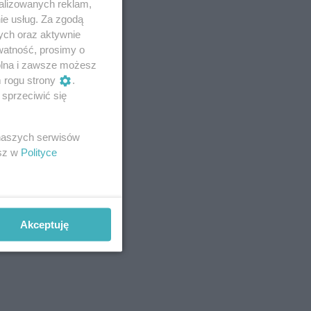
alizowanych reklam,
ie usług. Za zgodą
ych oraz aktywnie
watność, prosimy o
wolna i zawsze możesz
m rogu strony
.
sprzeciwić się
 naszych serwisów
esz w
Polityce
Akceptuję