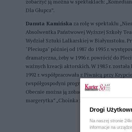
zobaczyć ją można w spektaklach: „Komedianc
Dla Głupca”.
Danuta Kamińska
za rolę w spektaklu „Nien
Absolwentka Państwowej Wyższej Szkoły Teat
Wydział Sztuki Lalkarskiej w Białymstoku. Pra
"Pleciuga" później od 1987 do 1995 r. występ
dramatyczna, żeby w 1996 r. powrócić do Pleci
ważnych kreacji aktorskich. W 1985 r. została
1992 r. współpracowała z Piwnicą przy Krypc
(współgospodyni programu "3-5-7"). Była asys
Obecnie można ją zobaczyć w spektaklach: „N
margerytka” „Choinka z bajkami”.
Drogi Użytkow
Na naszej stronie 24
informacje na urządze