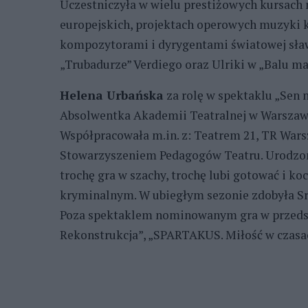
Uczestniczyła w wielu prestiżowych kursach 
europejskich, projektach operowych muzyki k
kompozytorami i dyrygentami światowej sła
„Trubadurze” Verdiego oraz Ulriki w „Balu 
Helena Urbańska
za rolę w spektaklu „Sen 
Absolwentka Akademii Teatralnej w Warszawi
Współpracowała m.in. z: Teatrem 21, TR Wa
Stowarzyszeniem Pedagogów Teatru. Urodzon
trochę gra w szachy, trochę lubi gotować i ko
kryminalnym. W ubiegłym sezonie zdobyła Sr
Poza spektaklem nominowanym gra w przedst
Rekonstrukcja”, „SPARTAKUS. Miłość w czasac