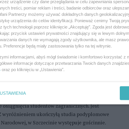
przez urządzenie czy dane przeglądania w celu zapewniania sperson
ych treści, pomiar reklam i treści, badanie odbiorców oraz ulepszan
fani Partnerzy możemy używać dokładnych danych geolokalizacyjn
tykę urządzenia do celów identyfikacji. Ponieważ cenimy Twoją pry
z tych technologii poprzez kliknięcie „Akceptuję”. Zgoda jest dobro
ikając przycisk ustawień prywatności znajdujący się w lewym dolny
tra”, aktorka Teatru Nie Ma
etwarzania danych nie wymagają zgody użytkownika, ale masz prawo 
łumaczka. Członkini Teatru Nie Ma nieprzerwanie
. Preferencje będą miały zastosowania tylko na tej witrynie.
sion oraz ATS, członkini szczecińskiej grupy Medeina.
szymi informacjami, abyś mógł świadomie i komfortowo korzystać z
, obecnie więc skutecznie uczy się sztuki tańca z
gółowe informacje dotyczące przetwarzania Twoich danych znajdzi
na ją oglądać w spektaklach „ Kleopatra” w roli
s
oraz po kliknięciu w „Ustawienia”.
łowa”, „Babski bunt”.
 solistka w Operze na Zamku
USTAWIENIA
Wyższej Szkole Muzycznej Carla Marii von Webera w
osiągnięcia studentów zagranicznych. Jest
 Z wyróżnieniem ukończyłą studia podyplomowe
 Narodowej, w Szczecinie występuje gościnnie.