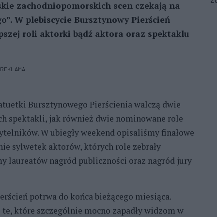
Zo
rskie zachodniopomorskich scen czekają na
o”. W plebiscycie Bursztynowy Pierścień
zej roli aktorki bądź aktora oraz spektaklu
REKLAMA
tatuetki Bursztynowego Pierścienia walczą dwie
h spektakli, jak również dwie nominowane role
ytelników. W ubiegły weekend opisaliśmy finałowe
ie sylwetek aktorów, których role zebrały
my laureatów nagród publiczności oraz nagród jury
ierścień potrwa do końca bieżącego miesiąca.
l te, które szczególnie mocno zapadły widzom w