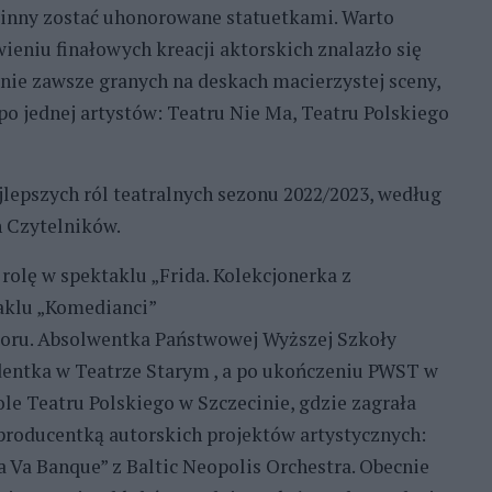
winny zostać uhonorowane statuetkami. Warto
ieniu finałowych kreacji aktorskich znalazło się
nie zawsze granych na deskach macierzystej sceny,
po jednej artystów: Teatru Nie Ma, Teatru Polskiego
lepszych ról teatralnych sezonu 2022/2023, według
h Czytelników.
 rolę w spektaklu „Frida. Kolekcjonerka z
taklu „Komedianci”
oru. Absolwentka Państwowej Wyższej Szkoły
dentka w Teatrze Starym , a po ukończeniu PWST w
le Teatru Polskiego w Szczecinie, gdzie zagrała
ż producentką autorskich projektów artystycznych:
 Va Banque” z Baltic Neopolis Orchestra. Obecnie