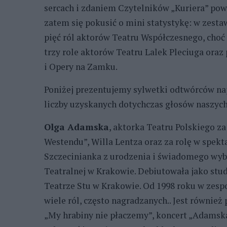
sercach i zdaniem Czytelników „Kuriera” po
zatem się pokusić o mini statystykę: w zestaw
pięć ról aktorów Teatru Współczesnego, choć 
trzy role aktorów Teatru Lalek Pleciuga oraz 
i Opery na Zamku.
Poniżej prezentujemy sylwetki odtwórców naj
liczby uzyskanych dotychczas głosów naszyc
Olga Adamska
, aktorka Teatru Polskiego za
Westendu”, Willa Lentza oraz za rolę w spek
Szczecinianka z urodzenia i świadomego wyb
Teatralnej w Krakowie. Debiutowała jako stu
Teatrze Stu w Krakowie. Od 1998 roku w zespo
wiele ról, często nagradzanych.. Jest równie
„My hrabiny nie płaczemy”, koncert „Adamska