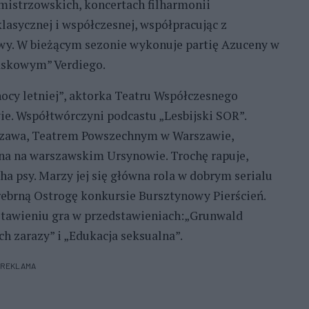
mistrzowskich, koncertach filharmonii
lasycznej i współczesnej, współpracując z
wy. W bieżącym sezonie wykonuje partię Azuceny w
maskowym” Verdiego.
nocy letniej”, aktorka Teatru Współczesnego
e. Współtwórczyni podcastu „Lesbijski SOR”.
rszawa, Teatrem Powszechnym w Warszawie,
a na warszawskim Ursynowie. Trochę rapuje,
cha psy. Marzy jej się główna rola w dobrym serialu
ebrną Ostrogę konkursie Bursztynowy Pierścień.
awieniu gra w przedstawieniach:„Grunwald
h zarazy” i „Edukacja seksualna”.
REKLAMA