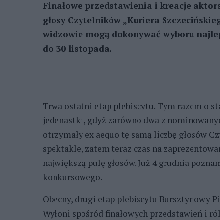
Finałowe przedstawienia i kreacje akto
głosy Czytelników „Kuriera Szczecińskieg
widzowie mogą dokonywać wyboru najleps
do 30 listopada.
Trwa ostatni etap plebiscytu. Tym razem o s
jedenastki, gdyż zarówno dwa z nominowanyc
otrzymały ex aequo tę samą liczbę głosów Cz
spektakle, zatem teraz czas na zaprezentowan
największą pulę głosów. Już 4 grudnia pozna
konkursowego.
Obecny, drugi etap plebiscytu Bursztynowy P
Wyłoni spośród finałowych przedstawień i ró