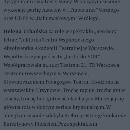
dyrygentami światowej sławy. W bieżącym sezonie
wykonuje partię Azuceny w „Trubadurze” Verdiego
oraz Ulriki w „Balu maskowym” Verdiego.
Helena Urbańska
za rolę w spektaklu „Sen nocy
letniej”, aktorka Teatru Współczesnego
Absolwentka Akademii Teatralnej w Warszawie.
Współtwórczyni podcastu „Lesbijski SOR”.
Współpracowała m.in. z: Teatrem 21, TR Warszawa,
Teatrem Powszechnym w Warszawie,
Stowarzyszeniem Pedagogów Teatru. Urodzona na
warszawskim Ursynowie. Trochę rapuje, trochę gra w
szachy, trochę lubi gotować i kocha psy. Marzy jej się
główna rola w dobrym serialu kryminalnym. W
ubiegłym sezonie zdobyła Srebrną Ostrogę konkursie
Bursztynowy Pierścień. Poza spektaklem