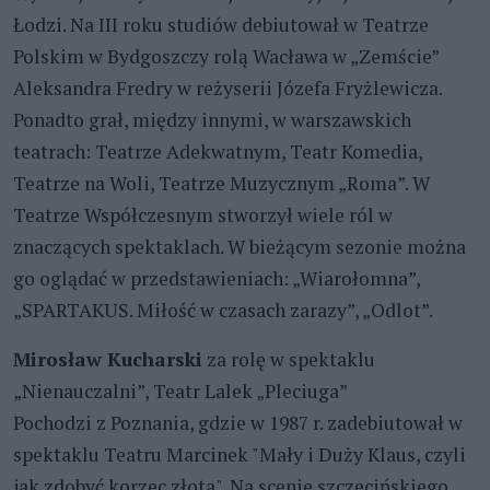
Łodzi. Na III roku studiów debiutował w Teatrze
Polskim w Bydgoszczy rolą Wacława w „Zemście”
Aleksandra Fredry w reżyserii Józefa Fryżlewicza.
Ponadto grał, między innymi, w warszawskich
teatrach: Teatrze Adekwatnym, Teatr Komedia,
Teatrze na Woli, Teatrze Muzycznym „Roma”. W
Teatrze Współczesnym stworzył wiele ról w
znaczących spektaklach. W bieżącym sezonie można
go oglądać w przedstawieniach: „Wiarołomna”,
„SPARTAKUS. Miłość w czasach zarazy”, „Odlot”.
Mirosław Kucharski
za rolę w spektaklu
„Nienauczalni”, Teatr Lalek „Pleciuga”
Pochodzi z Poznania, gdzie w 1987 r. zadebiutował w
spektaklu Teatru Marcinek "Mały i Duży Klaus, czyli
jak zdobyć korzec złota". Na scenie szczecińskiego