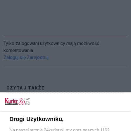
Tylko zalogowani użytkownicy mają możliwość
komentowania
Zaloguj się
Zarejestruj
CZYTAJ TAKŻE
Bursztynowi finaliści. Głosowanie na finałową
dziesiątkę
Bursztynowi finaliści. Głosowanie na finałową
Drogi Użytkowniku,
dziesiątkę
Na naszej stronie 24kurier.pl, my oraz naszych 1162