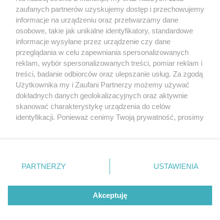
Bursztynowe nominacje. Mamy bilety dla
zaufanych partnerów uzyskujemy dostęp i przechowujemy
Czytelników!
informacje na urządzeniu oraz przetwarzamy dane
osobowe, takie jak unikalne identyfikatory, standardowe
POGODA
informacje wysyłane przez urządzenie czy dane
przeglądania w celu zapewniania spersonalizowanych
reklam, wybór spersonalizowanych treści, pomiar reklam i
treści, badanie odbiorców oraz ulepszanie usług. Za zgodą
12
℃
Użytkownika my i Zaufani Partnerzy możemy używać
dokładnych danych geolokalizacyjnych oraz aktywnie
Zobacz prognozę na 3 dni
skanować charakterystykę urządzenia do celów
identyfikacji. Ponieważ cenimy Twoją prywatność, prosimy
o zgodę na korzystanie z tych technologii poprzez
kliknięcie „Akceptuję”. Zgoda jest dobrowolna i zawsze
możesz ją zmienić/wycofać klikając przycisk ustawień
prywatności znajdujący się w lewym dolnym rogu strony
Copyright © 2022 Kurier Szczeciński sp. z o.o.
PARTNERZY
USTAWIENIA
. Niektóre rodzaje przetwarzania danych nie wymagają
Wszelkie prawa zastrzeżone
zgody użytkownika, ale masz prawo sprzeciwić się
Kontakt
Nota wydawnicza
Nota prawna
takiemu przetwarzaniu. Preferencje będą miały
Akceptuję
zastosowania tylko na tej witrynie.
Polityka prywatności
Reklama