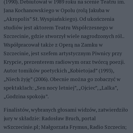
(1990). Debiutował w 1989 roku na scenie Teatru im.
Jana Kochanowskiego w Opolu (rolą Jakuba w
„Akropolis” St. Wyspiańskiego). Od ukończenia
studiów jest aktorem Teatru Współczesnego w
Szczecinie, gdzie stworzył wiele nagrodzonych ról..
Współpracował także z Operą na Zamku w
Szczecinie, jest szefem artystycznym Piwnicy przy
Krypcie, prezenterem radiowym oraz twórcą poezji.
Autor tomików poetyckich „Kobietojad” (1993),
„Niech żyję” (2006). Obecnie można go zobaczyć w
spektaklach: „Sen nocy letniej”, „Ojciec”, „Lalka”,
„Godzina spokoju”.
Finalistów, wybranych głosami widzów, zatwierdziło
jury w składzie: Radosław Bruch, portal
wSzczecinie.pl; Małgorzata Frymus, Radio Szczecin;