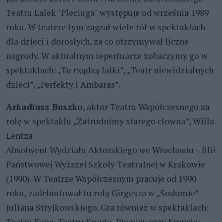
Teatru Lalek "Pleciuga" występuje od września 1989
roku. W teatrze tym zagrał wiele ról w spektaklach
dla dzieci i dorosłych, za co otrzymywał liczne
nagrody. W aktualnym repertuarze zobaczymy go w
spektaklach: „Tu rządzą lalki”, „Teatr niewidzialnych
dzieci”, „Perfekty i Ambaras”.
Arkadiusz Buszko
, aktor Teatru Współczesnego za
rolę w spektaklu „Zatrudnimy starego clowna”, Willa
Lentza
Absolwent Wydziału Aktorskiego we Wrocławiu – filii
Państwowej Wyższej Szkoły Teatralnej w Krakowie
(1990). W Teatrze Współczesnym pracuje od 1990
roku, zadebiutował tu rolą Girgesza w „Sodomie”
Juliana Stryjkowskiego. Gra również w spektaklach:
Teatru Kana, Teatru Krypta, Piwnicy przy Krypcie;