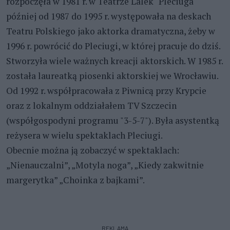
rozpoczęła w 1981 r. w Teatrze Lalek "Pleciuga"
później od 1987 do 1995 r. występowała na deskach
Teatru Polskiego jako aktorka dramatyczna, żeby w
1996 r. powrócić do Pleciugi, w której pracuje do dziś.
Stworzyła wiele ważnych kreacji aktorskich. W 1985 r.
została laureatką piosenki aktorskiej we Wrocławiu.
Od 1992 r. współpracowała z Piwnicą przy Krypcie
oraz z lokalnym oddziałałem TV Szczecin
(współgospodyni programu "3-5-7"). Była asystentką
reżysera w wielu spektaklach Pleciugi.
Obecnie można ją zobaczyć w spektaklach:
„Nienauczalni”, „Motyla noga”, „Kiedy zakwitnie
margerytka” „Choinka z bajkami”.
REKLAMA