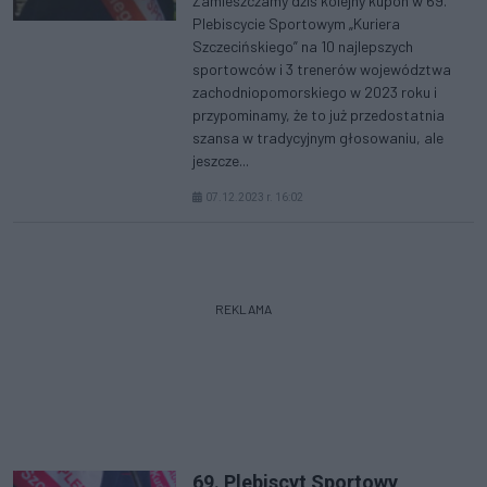
Zamieszczamy dziś kolejny kupon w 69.
Plebiscycie Sportowym „Kuriera
Szczecińskiego” na 10 najlepszych
sportowców i 3 trenerów województwa
zachodniopomorskiego w 2023 roku i
przypominamy, że to już przedostatnia
szansa w tradycyjnym głosowaniu, ale
jeszcze...
07.12.2023 r. 16:02
REKLAMA
69. Plebiscyt Sportowy