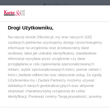
24.11.2023 r. 15:27
(aktualna)
>>
1
2
3
»
Drogi Użytkowniku,
Na naszej stronie 24kurier.pl, my oraz naszych 1162
zaufanych partnerów uzyskujemy dostęp i przechowujemy
informacje na urządzeniu oraz przetwarzamy dane
osobowe, takie jak unikalne identyfikatory, standardowe
informacje wysyłane przez urządzenie czy dane
przeglądania w celu zapewniania spersonalizowanych
reklam, wybór spersonalizowanych treści, pomiar reklam i
treści, badanie odbiorców oraz ulepszanie usług. Za zgodą
Użytkownika my i Zaufani Partnerzy możemy używać
dokładnych danych geolokalizacyjnych oraz aktywnie
skanować charakterystykę urządzenia do celów
identyfikacji. Ponieważ cenimy Twoją prywatność, prosimy
o zgodę na korzystanie z tych technologii poprzez
kliknięcie „Akceptuję”. Zgoda jest dobrowolna i zawsze