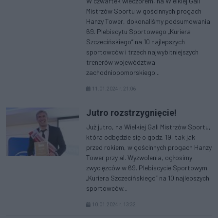
W czwartek wieczorem, na Wielkiej Gali
Mistrzów Sportu w gościnnych progach
Hanzy Tower, dokonaliśmy podsumowania
69. Plebiscytu Sportowego „Kuriera
Szczecińskiego” na 10 najlepszych
sportowców i trzech najwybitniejszych
trenerów województwa
zachodniopomorskiego...
11.01.2024 r. 21:06
Jutro rozstrzygnięcie!
Już jutro, na Wielkiej Gali Mistrzów Sportu,
która odbędzie się o godz. 19, tak jak
przed rokiem, w gościnnych progach Hanzy
Tower przy al. Wyzwolenia, ogłosimy
zwycięzców w 69. Plebiscycie Sportowym
„Kuriera Szczecińskiego” na 10 najlepszych
sportowców...
10.01.2024 r. 13:32