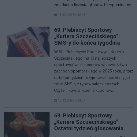
żmudnego liczenia głosów. Przypominamy...
13.12.2023 r. 12:45
69. Plebiscyt Sportowy
„Kuriera Szczecińskiego”.
SMS-y do końca tygodnia
W 69. Plebiscycie Sportowym „Kuriera
Szczecińskiego” na 10 najlepszych
sportowców i 3 trenerów województwa
zachodniopomorskiego w 2023 roku, przez
cały ten tydzień przyjmować będziemy już
tylko SMS-y z typowaniami naszych
Czytelników, a liczenie kuponów...
12.12.2023 r. 23:37
69. Plebiscyt Sportowy
„Kuriera Szczecińskiego”.
Ostatni tydzień głosowania