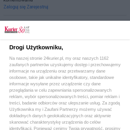
Zaloguj się
Zarejestruj
CZYTAJ TAKŻE
Drogi Użytkowniku,
Zapisane w „Kurierze" (22-24.10.1964)
Na naszej stronie 24kurier.pl, my oraz naszych 1162
Zapisane w „Kurierze” (22.10.1964 r.)
zaufanych partnerów uzyskujemy dostęp i przechowujemy
Zapisane w „Kurierze” (17-23.10.1964 r.)
informacje na urządzeniu oraz przetwarzamy dane
osobowe, takie jak unikalne identyfikatory, standardowe
POGODA
informacje wysyłane przez urządzenie czy dane
przeglądania w celu zapewniania spersonalizowanych
reklam, wybór spersonalizowanych treści, pomiar reklam i
treści, badanie odbiorców oraz ulepszanie usług. Za zgodą
22
℃
Użytkownika my i Zaufani Partnerzy możemy używać
dokładnych danych geolokalizacyjnych oraz aktywnie
Zobacz prognozę na 3 dni
skanować charakterystykę urządzenia do celów
identyfikacji. Ponieważ cenimy Twoją prywatność, prosimy