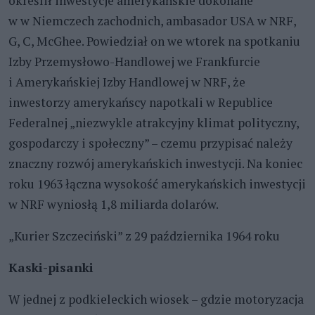
określił inwestycje amerykańskie dokonane
w w Niemczech zachodnich, ambasador USA w NRF,
G, C, McGhee. Powiedział on we wtorek na spotkaniu
Izby Przemysłowo-Handlowej we Frankfurcie
i Amerykańskiej Izby Handlowej w NRF, że
inwestorzy amerykańscy napotkali w Republice
Federalnej „niezwykle atrakcyjny klimat polityczny,
gospodarczy i społeczny” – czemu przypisać należy
znaczny rozwój amerykańskich inwestycji. Na koniec
roku 1963 łączna wysokość amerykańskich inwestycji
w NRF wyniosłą 1,8 miliarda dolarów.
„Kurier Szczeciński” z 29 października 1964 roku
Kaski-pisanki
W jednej z podkieleckich wiosek – gdzie motoryzacja