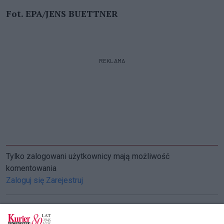
Fot. EPA/JENS BUETTNER
REKLAMA
Tylko zalogowani użytkownicy mają możliwość
komentowania
Zaloguj się
Zarejestruj