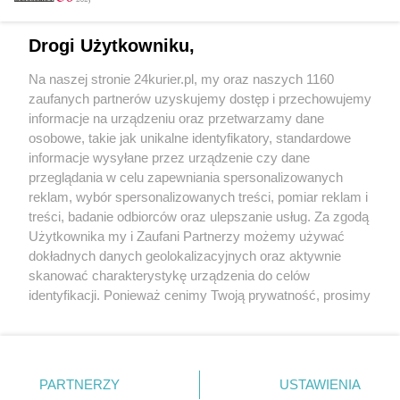
CZYTAJ TAKŻE
Drogi Użytkowniku,
Tramwajem z Mikołajem
Na naszej stronie 24kurier.pl, my oraz naszych 1160
Święty Mikołaj u żeglarzy
zaufanych partnerów uzyskujemy dostęp i przechowujemy
Mikołaj sypnie prezentami
informacje na urządzeniu oraz przetwarzamy dane
osobowe, takie jak unikalne identyfikatory, standardowe
POGODA
informacje wysyłane przez urządzenie czy dane
przeglądania w celu zapewniania spersonalizowanych
reklam, wybór spersonalizowanych treści, pomiar reklam i
treści, badanie odbiorców oraz ulepszanie usług. Za zgodą
26
℃
Użytkownika my i Zaufani Partnerzy możemy używać
dokładnych danych geolokalizacyjnych oraz aktywnie
Zobacz prognozę na 3 dni
skanować charakterystykę urządzenia do celów
identyfikacji. Ponieważ cenimy Twoją prywatność, prosimy
o zgodę na korzystanie z tych technologii poprzez
kliknięcie „Akceptuję”. Zgoda jest dobrowolna i zawsze
możesz ją zmienić/wycofać klikając przycisk ustawień
prywatności znajdujący się w lewym dolnym rogu strony
Copyright © 2022 Kurier Szczeciński sp. z o.o.
PARTNERZY
USTAWIENIA
. Niektóre rodzaje przetwarzania danych nie wymagają