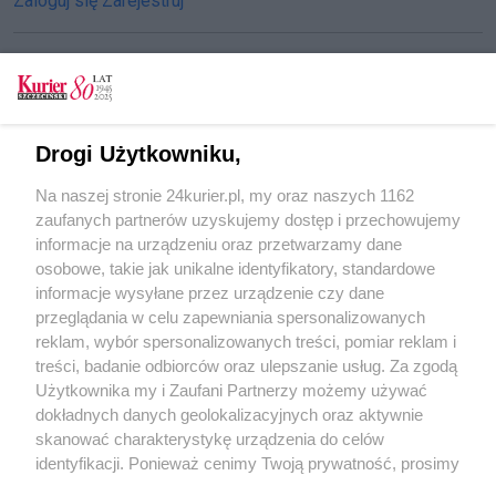
Zaloguj się
Zarejestruj
CZYTAJ TAKŻE
Drogi Użytkowniku,
Namierzyli dziuplę i odzyskali auto
Na naszej stronie 24kurier.pl, my oraz naszych 1162
Auto w kanale
zaufanych partnerów uzyskujemy dostęp i przechowujemy
Matura rozpoczęta
informacje na urządzeniu oraz przetwarzamy dane
osobowe, takie jak unikalne identyfikatory, standardowe
POGODA
informacje wysyłane przez urządzenie czy dane
przeglądania w celu zapewniania spersonalizowanych
reklam, wybór spersonalizowanych treści, pomiar reklam i
treści, badanie odbiorców oraz ulepszanie usług. Za zgodą
18
℃
Użytkownika my i Zaufani Partnerzy możemy używać
dokładnych danych geolokalizacyjnych oraz aktywnie
Zobacz prognozę na 3 dni
skanować charakterystykę urządzenia do celów
identyfikacji. Ponieważ cenimy Twoją prywatność, prosimy
o zgodę na korzystanie z tych technologii poprzez