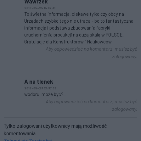
Wawrzek
2016-05-25 14:07:31
To świetna informacja, ciekawe tylko czy obcy na
Urzędach szybko tego nie utrącą - bo to fantastyczna
informacja i podstawa zbudowania fabryki i
uruchomienia produkcji na dużą skalę w POLSCE.
Gratulacje dla Konstruktorów i Naukowców
Aby odpowiedzieć na komentarz, musisz być
zalogowany.
A na tlenek
2016-05-23 21:37:39
wodoru, może być?...
Aby odpowiedzieć na komentarz, musisz być
zalogowany.
Tylko zalogowani użytkownicy mają możliwość
komentowania