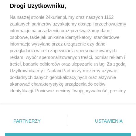
Przedwyborcze potyczki. D. Matecki pozywa I.
Drogi Użytkowniku,
Leszczynę
Na naszej stronie 24kurier.pl, my oraz naszych 1162
Niecodzienny widok: kaprysy natury
zaufanych partnerów uzyskujemy dostęp i przechowujemy
Anomalia na remis
informacje na urządzeniu oraz przetwarzamy dane
osobowe, takie jak unikalne identyfikatory, standardowe
POGODA
informacje wysyłane przez urządzenie czy dane
przeglądania w celu zapewniania spersonalizowanych
reklam, wybór spersonalizowanych treści, pomiar reklam i
treści, badanie odbiorców oraz ulepszanie usług. Za zgodą
14
℃
Użytkownika my i Zaufani Partnerzy możemy używać
dokładnych danych geolokalizacyjnych oraz aktywnie
Zobacz prognozę na 3 dni
skanować charakterystykę urządzenia do celów
identyfikacji. Ponieważ cenimy Twoją prywatność, prosimy
o zgodę na korzystanie z tych technologii poprzez
kliknięcie „Akceptuję”. Zgoda jest dobrowolna i zawsze
możesz ją zmienić/wycofać klikając przycisk ustawień
prywatności znajdujący się w lewym dolnym rogu strony
Copyright © 2022 Kurier Szczeciński sp. z o.o.
PARTNERZY
USTAWIENIA
. Niektóre rodzaje przetwarzania danych nie wymagają
Wszelkie prawa zastrzeżone
zgody użytkownika, ale masz prawo sprzeciwić się