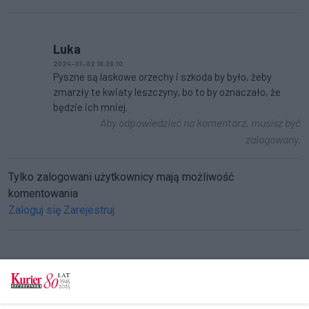
Luka
2024-01-02 18:38:10
Pyszne są laskowe orzechy i szkoda by było, żeby
zmarzły te kwiaty leszczyny, bo to by oznaczało, że
będzie ich mniej.
Aby odpowiedzieć na komentarz, musisz być
zalogowany.
Tylko zalogowani użytkownicy mają możliwość
komentowania
Zaloguj się
Zarejestruj
CZYTAJ TAKŻE