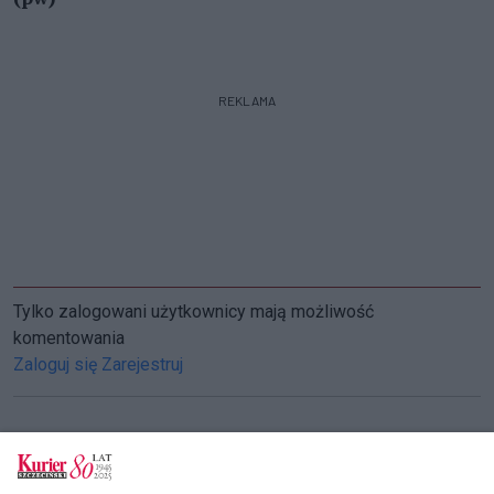
REKLAMA
Tylko zalogowani użytkownicy mają możliwość
komentowania
Zaloguj się
Zarejestruj
CZYTAJ TAKŻE