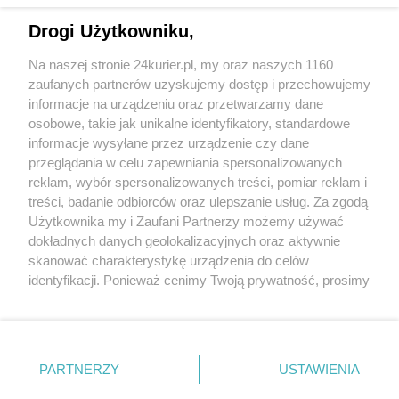
Nowe foldery o morskim Szczecinie.
Drogi Użytkowniku,
Prezentacja w Książnicy Pomorskiej [GALERIA]
Na naszej stronie 24kurier.pl, my oraz naszych 1160
Serce Bieszczadów z magią kina i tradycją
zaufanych partnerów uzyskujemy dostęp i przechowujemy
bojkowską
informacje na urządzeniu oraz przetwarzamy dane
osobowe, takie jak unikalne identyfikatory, standardowe
Regaty w Dziwnowie. W bajdewindzie i w
informacje wysyłane przez urządzenie czy dane
baksztagu
przeglądania w celu zapewniania spersonalizowanych
reklam, wybór spersonalizowanych treści, pomiar reklam i
POGODA
treści, badanie odbiorców oraz ulepszanie usług. Za zgodą
Użytkownika my i Zaufani Partnerzy możemy używać
dokładnych danych geolokalizacyjnych oraz aktywnie
Zobacz prognozę na 3 dni
skanować charakterystykę urządzenia do celów
identyfikacji. Ponieważ cenimy Twoją prywatność, prosimy
o zgodę na korzystanie z tych technologii poprzez
kliknięcie „Akceptuję”. Zgoda jest dobrowolna i zawsze
możesz ją zmienić/wycofać klikając przycisk ustawień
prywatności znajdujący się w lewym dolnym rogu strony
Copyright © 2022 Kurier Szczeciński sp. z o.o.
PARTNERZY
USTAWIENIA
. Niektóre rodzaje przetwarzania danych nie wymagają
Wszelkie prawa zastrzeżone
zgody użytkownika, ale masz prawo sprzeciwić się