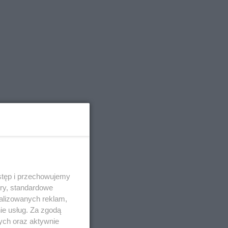
stęp i przechowujemy
ory, standardowe
alizowanych reklam,
ie usług. Za zgodą
ych oraz aktywnie