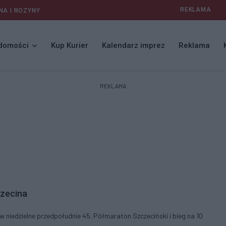
REKLAMA
NA I ROZYNY
domości
Kup Kurier
Kalendarz imprez
Reklama
REKLAMA
czecina
 niedzielne przedpołudnie 45. Półmaraton Szczeciński i bieg na 10