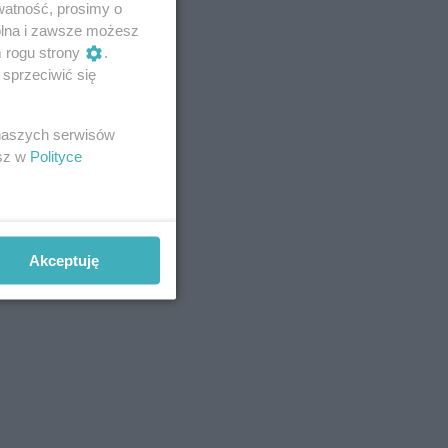
watność, prosimy o
wolna i zawsze możesz
m rogu strony
.
sprzeciwić się
 naszych serwisów
esz w
Polityce
Akceptuję