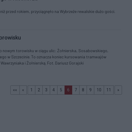
niż przed rokiem, przyciągnęło na Wybrzeże rewalskie dużo gości.
orowisku
po nowym torowisku w ciągu ulic: Żołnierska, Sosabowskiego,
iego w Szczecinie. To oznacza koniec kursowania tramwajów
Wawrzyniaka i Żołnierską. Fot. Dariusz Gorajski
Pierwsza
prev
(aktualna)
>>
««
«
1
2
3
4
5
6
7
8
9
10
11
»