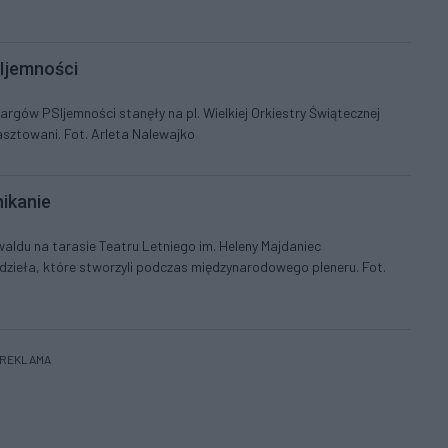
i
Ijemności
rgów PSIjemności stanęły na pl. Wielkiej Orkiestry Świątecznej
asztowani. Fot. Arleta Nalewajko
nikanie
waldu na tarasie Teatru Letniego im. Heleny Majdaniec
dzieła, które stworzyli podczas międzynarodowego pleneru. Fot.
REKLAMA