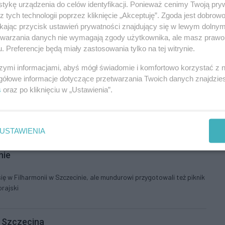
tykę urządzenia do celów identyfikacji. Ponieważ cenimy Twoją pry
z tych technologii poprzez kliknięcie „Akceptuję”. Zgoda jest dobro
ikając przycisk ustawień prywatności znajdujący się w lewym dolny
etwarzania danych nie wymagają zgody użytkownika, ale masz prawo 
bliska finału
. Preferencje będą miały zastosowania tylko na tej witrynie.
umba przekroczyło 74 proc. Fot. Dariusz Gorajski
szymi informacjami, abyś mógł świadomie i komfortowo korzystać z
gółowe informacje dotyczące przetwarzania Twoich danych znajdzi
s
oraz po kliknięciu w „Ustawienia”.
ówności
ina przeszedł 6. Szczeciński Marsz Równości. Fot. Dariusz Gorajski
USTAWIENIA
nie
ę w Filharmonii w Szczecinie, ale mundurowi przygotowali też piknik
orajski
 Szczecina