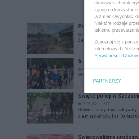
skanować charakterys
zgodę na korzystanie 
ją zmienić/wycofać kl
Niektóre rodzaje prz
Przebudowa ul. Kolumba 
takiemu przetwarzaniu
28.07.2024 r. 00:07
Zaawansowanie prac na ulicy Kol
Zapoznaj się z poniż
internetowych. Szcze
Prywatności i Cookie
6. Szczeciński Marsz R
20.07.2024 r. 15:07
W sobotę 20 lipca ulicami Szczec
PARTNERZY
Święto policji w Szczeci
18.07.2024 r. 15:07
Główne uroczystości odbywały si
dla mieszkańców. Fot. Dariusz G
Świętowaliśmy urodziny