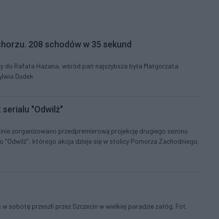
echorzu. 208 schodów w 35 sekund
eży do Rafała Hazana, wśród pań najszybsza była Małgorzata
Sylwia Dudek
serialu "Odwilż"
kinie zorganizowano przedpremierową projekcję drugiego sezonu
o "Odwilż", którego akcja dzieje się w stolicy Pomorza Zachodniego.
 w sobotę przeszli przez Szczecin w wielkiej paradzie załóg. Fot.