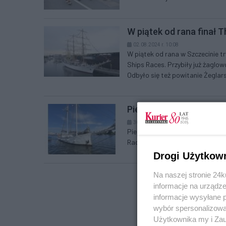
W piątek od rana finał T
02.08.2024 r. 10:08
W piątek od rana w Szczecinie tr
Ships Races. Przybiły już żaglow
Odbyło się też powitanie Żeglarsk
Pierwszy żaglowiec na f
30.07.2024 r. 23:07
Pierwszy żaglowiec we wtorek po 
Races. Fot. Piotr Sikora
Drogi Użytkow
Na naszej stronie 24
informacje na urządze
informacje wysyłane 
wybór spersonalizowan
Użytkownika my i Zau