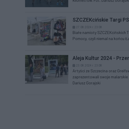
kilometrów. Fot. Dariusz Gorajsk
SZCZEKcińskie Targi PS
27.08.2024 r. 23:08
Białe namioty SZCZEKcińskich Ta
Pomocy, czyli niemal na końcu Ł
Aleja Kultur 2024 - Prze
23.08.2024 r. 23:08
Artyści ze Szczecina oraz Greifs
zaprezentowali swoje malarskie 
Dariusz Gorajski