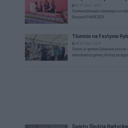
09.07.2024 r. 00:07
Siedemdziesiąte dziewiąte urodz
Ryszard PAKIESER
Tłumnie na Festynie Ry
08.07.2024 r. 23:07
Sezon w gminie Dziwnów został o
mieszkańcy gminy, którzy przygo
Święto Śledzia Bałtyck