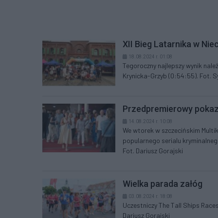
XII Bieg Latarnika w Ni
18.08.2024 r. 01:08
Tegoroczny najlepszy wynik nal
Krynicka-Grzyb (0:54:55). Fot. 
Przedpremierowy pokaz 
14.08.2024 r. 10:08
We wtorek w szczecińskim Multi
popularnego serialu kryminalneg
Fot. Dariusz Gorajski
Wielka parada załóg
03.08.2024 r. 18:08
Uczestniczy The Tall Ships Races
Dariusz Gorajski