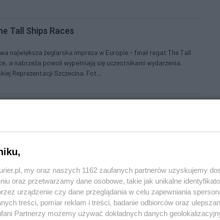
he Tall Ships Races
wa największa żeglarska impreza w Europie - finał regat The Tall
ce, a nabrzeża powoli wypełniają się uczestnikami wydarzenia.
iej Reprezentacji Szczecina. Fot...
inał regat
południu przypłynął do Szczecina z okazji finału The Tall Ships
niku,
kurier.pl, my oraz naszych 1162 zaufanych partnerów uzyskujemy do
REKLAMA
niu oraz przetwarzamy dane osobowe, takie jak unikalne identyfikat
przez urządzenie czy dane przeglądania w celu zapewniania sperson
ych treści, pomiar reklam i treści, badanie odbiorców oraz ulepszan
fani Partnerzy możemy używać dokładnych danych geolokalizacyjn