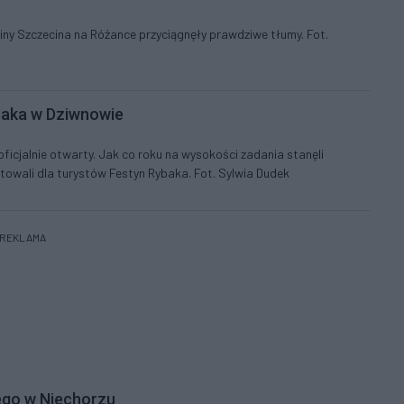
iny Szczecina na Różance przyciągnęły prawdziwe tłumy. Fot.
baka w Dziwnowie
ficjalnie otwarty. Jak co roku na wysokości zadania stanęli
towali dla turystów Festyn Rybaka. Fot. Sylwia Dudek
REKLAMA
iego w Niechorzu