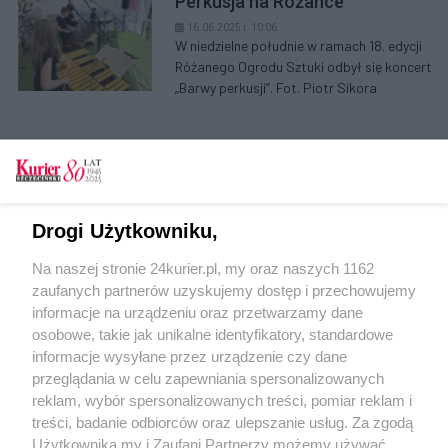
Perkusja na Różance
16.06.2025 r. 10:06
W niedzielne południe w ramach 18. edycji
Różanego Ogrodu Sztuki odbył się koncert
„Barwy perkusji”. Fot. Piotr Sikora
Pierwsza
prev
(aktualna)
>>
««
«
1
2
3
4
5
6
7
8
»
Drogi Użytkowniku,
Na naszej stronie 24kurier.pl, my oraz naszych 1162
zaufanych partnerów uzyskujemy dostęp i przechowujemy
informacje na urządzeniu oraz przetwarzamy dane
osobowe, takie jak unikalne identyfikatory, standardowe
informacje wysyłane przez urządzenie czy dane
przeglądania w celu zapewniania spersonalizowanych
reklam, wybór spersonalizowanych treści, pomiar reklam i
treści, badanie odbiorców oraz ulepszanie usług. Za zgodą
Użytkownika my i Zaufani Partnerzy możemy używać