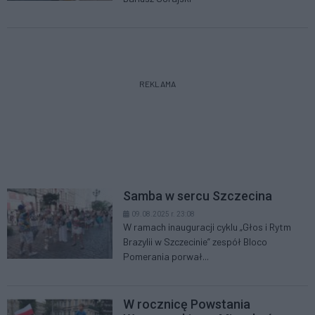
REKLAMA
Samba w sercu Szczecina
09.08.2025 r. 23:08
W ramach inauguracji cyklu „Głos i Rytm
Brazylii w Szczecinie” zespół Bloco
Pomerania porwał...
W rocznicę Powstania