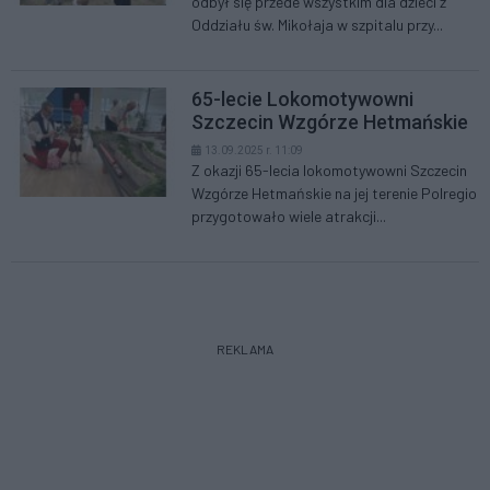
odbył się przede wszystkim dla dzieci z
Oddziału św. Mikołaja w szpitalu przy...
65-lecie Lokomotywowni
Szczecin Wzgórze Hetmańskie
13.09.2025 r. 11:09
Z okazji 65-lecia lokomotywowni Szczecin
Wzgórze Hetmańskie na jej terenie Polregio
przygotowało wiele atrakcji...
REKLAMA