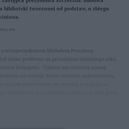
, zastępca prezydenta Szczecina. Budowa
a biblioteki tworzonej od podstaw, u zbiegu
óźniona.
REKLAMA
e z wiceprezydentem Michałem Przepierą.
ił różne problemy na przestrzeni ostatniego roku,
 Marcin Biskupski. - Dajemy mu ostatnią szansę.
westycja się rozwija. Moim zdaniem najtrudniejszą
grozi nam powtórzenie się sytuacji ze szkołą na
ego wykonawcy, do momentu rozpoczęcia prac przez