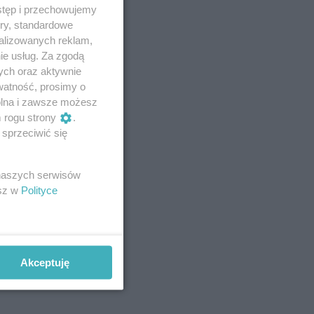
stęp i przechowujemy
ory, standardowe
alizowanych reklam,
ie usług. Za zgodą
ych oraz aktywnie
watność, prosimy o
wolna i zawsze możesz
m rogu strony
.
sprzeciwić się
 naszych serwisów
esz w
Polityce
Akceptuję