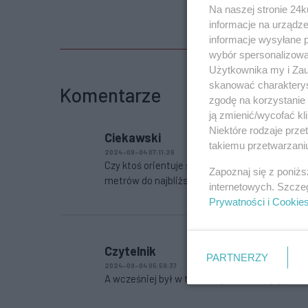
Na naszej stronie 24
informacje na urządze
informacje wysyłane 
wybór spersonalizowan
Użytkownika my i Zau
skanować charakterys
Komentarze
zgodę na korzystanie 
ją zmienić/wycofać kl
Niektóre rodzaje prz
Ciekawski
takiemu przetwarzaniu
2024-09-04 07:11:26
Czy ktoś orientuje się ile na wartości stracił
Zapoznaj się z poniż
metrów do najbliższych zabudowań od balkon
internetowych. Szcze
Prywatności i Cookie
Czytelnik
PARTNERZY
2024-09-04 05:59:37
A wcześniej był w tym miejscu taki fajny par