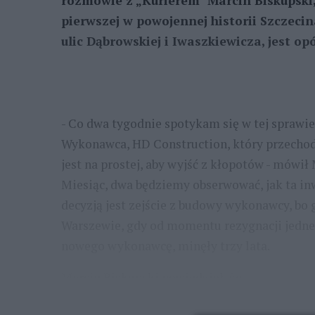
rozmowie z „Kurierem" Marcin Biskupski
pierwszej w powojennej historii Szczecin
ulic Dąbrowskiej i Iwaszkiewicza, jest op
- Co dwa tygodnie spotykam się w tej sprawi
Wykonawca, HD Construction, który przechodz
jest na prostej, aby wyjść z kłopotów - mówił
Miesiąc, dwa będziemy obserwować, jak ta in
decyzją jest zejście z budowy wykonawcy, bo 
Warszewie, gdy od momentu rezygnacji jedn
nowego wykonawcę, minęły trzy lata.
Marcin Biskupski powiedział, że
...