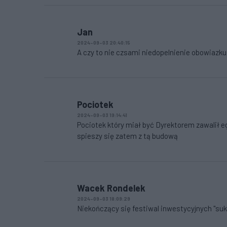
Jan
2024-09-03 20:40:15
A czy to nie czsami niedopelnienie obowiazku
Pociotek
2024-09-03 19:14:41
Pociotek który miał być Dyrektorem zawalił e
spieszy się zatem z tą budową
Wacek Rondelek
2024-09-03 18:09:29
Niekończący się festiwal inwestycyjnych "su