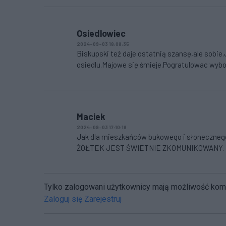
Osiedlowiec
2024-09-03 18:08:35
Biskupski też daje ostatnią szansę,ale sobi
osiedlu.Majowe się śmieje.Pogratulowac wybo
Maciek
2024-09-03 17:10:18
Jak dla mieszkańców bukowego i słonecznego t
ŻÓŁTEK JEST ŚWIETNIE ZKOMUNIKOWANY. I dl
Tylko zalogowani użytkownicy mają możliwość ko
Zaloguj się
Zarejestruj