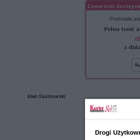
Zawartość dostępna
Pozostało je
Pełna treść 
e
z dni
Ku
Alan Sasinowski
Drogi Użytkow