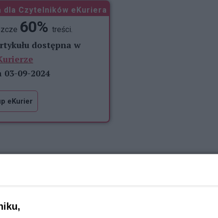
 dla Czytelników eKuriera
60%
szcze
treści.
artykułu dostępna w
Kurierze
a 03-09-2024
p eKurier
REKLAMA
niku,