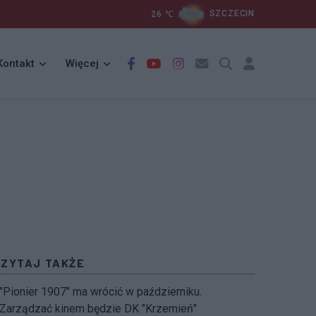
26
℃
SZCZECIN
Kontakt
Więcej
CZYTAJ TAKŻE
"Pionier 1907" ma wrócić w październiku.
Zarządzać kinem będzie DK "Krzemień"