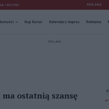
REKLAMA
NA I ROZYNY
domości
Kup Kurier
Kalendarz imprez
Reklama
REKLAMA
ma ostatnią szansę