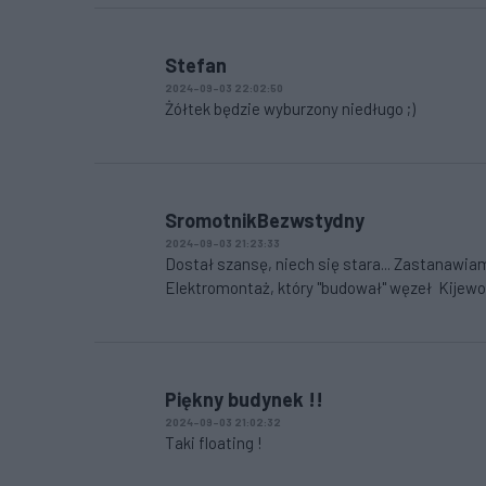
Stefan
2024-09-03 22:02:50
Żółtek będzie wyburzony niedługo ;)
SromotnikBezwstydny
2024-09-03 21:23:33
Dostał szansę, niech się stara... Zastanawiam
Elektromontaż, który "budował" węzeł Kijew
Piękny budynek !!
2024-09-03 21:02:32
Taki floating !