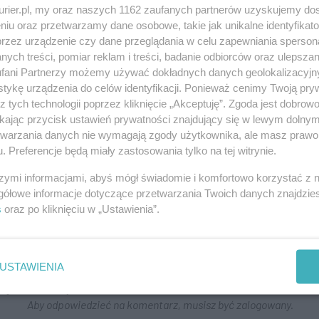
kurier.pl, my oraz naszych 1162 zaufanych partnerów uzyskujemy do
niu oraz przetwarzamy dane osobowe, takie jak unikalne identyfikat
przez urządzenie czy dane przeglądania w celu zapewniania sperson
ych treści, pomiar reklam i treści, badanie odbiorców oraz ulepszan
fani Partnerzy możemy używać dokładnych danych geolokalizacyjn
tykę urządzenia do celów identyfikacji. Ponieważ cenimy Twoją pry
z tych technologii poprzez kliknięcie „Akceptuję”. Zgoda jest dobro
ikając przycisk ustawień prywatności znajdujący się w lewym dolny
etwarzania danych nie wymagają zgody użytkownika, ale masz prawo 
. Preferencje będą miały zastosowania tylko na tej witrynie.
y mieszkania na Iwaszkiewicza 89,91,93 i 95 ? Mieli ponad 100
szymi informacjami, abyś mógł świadomie i komfortowo korzystać z
ów, a teraz 20m do betonowego bunkra.
gółowe informacje dotyczące przetwarzania Twoich danych znajdzi
Aby odpowiedzieć na komentarz, musisz być zalogowany.
s
oraz po kliknięciu w „Ustawienia”.
USTAWIENIA
king dla okolicznych mieszkańców.
Aby odpowiedzieć na komentarz, musisz być zalogowany.