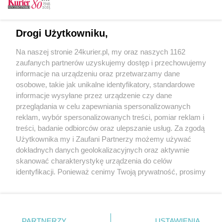
(Nie)przygotowani do zmian klimatycznych.
Miasto pływającego ogrodu
Drogi Użytkowniku,
Ruszyła budowa centrum zabiegowego dla
Na naszej stronie 24kurier.pl, my oraz naszych 1162
dzieci. To inwestycja za 300 mln zł [GALERIA,
zaufanych partnerów uzyskujemy dostęp i przechowujemy
FILM]
informacje na urządzeniu oraz przetwarzamy dane
osobowe, takie jak unikalne identyfikatory, standardowe
POGODA
informacje wysyłane przez urządzenie czy dane
przeglądania w celu zapewniania spersonalizowanych
reklam, wybór spersonalizowanych treści, pomiar reklam i
treści, badanie odbiorców oraz ulepszanie usług. Za zgodą
23
℃
Użytkownika my i Zaufani Partnerzy możemy używać
dokładnych danych geolokalizacyjnych oraz aktywnie
Zobacz prognozę na 3 dni
skanować charakterystykę urządzenia do celów
identyfikacji. Ponieważ cenimy Twoją prywatność, prosimy
o zgodę na korzystanie z tych technologii poprzez
kliknięcie „Akceptuję”. Zgoda jest dobrowolna i zawsze
możesz ją zmienić/wycofać klikając przycisk ustawień
prywatności znajdujący się w lewym dolnym rogu strony
PARTNERZY
USTAWIENIA
Copyright © 2022 Kurier Szczeciński sp. z o.o.