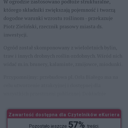
W ogrodzie zastosowano podłoże strukturalne,
którego składniki zwiększają pojemność i tworzą
dogodne warunki wzrostu roślinom - przekazuje
Piotr Zieliński, rzecznik prasowy miasta ds.
inwestycji.
Ogród został skomponowany z wieloletnich bylin,
traw i innych drobnych roślin ozdobnych. Wśród nich
widać m.in. brunery, kalaminte, zmijowce, miodunki.
Przypomnijmy: przebudowa pl. Orła Białego ma na
celu utworzenie atrakcyjnej i dostępnej dla
wszystkich przestrzeni publicznej. Dokładnie
...
Zawartość dostępna dla Czytelników eKuriera
57%
Pozostało jeszcze
treści.