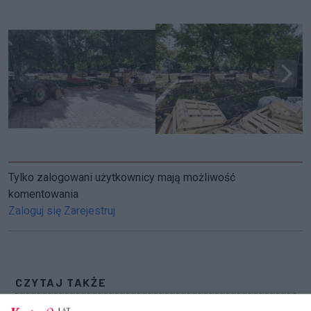
Tylko zalogowani użytkownicy mają możliwość
komentowania
Zaloguj się
Zarejestruj
CZYTAJ TAKŻE
Praktyka deszczowego ogrodu