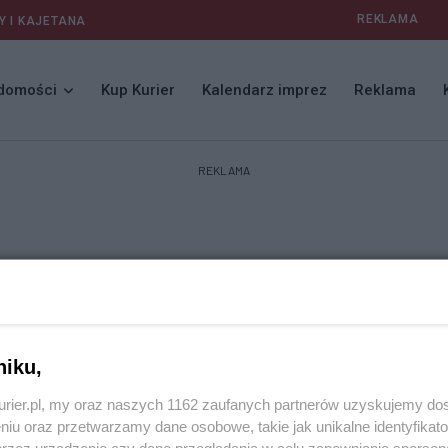
REKLAMA
Y I KAJETANA
domości
Kup Kurier
Kalendarz imprez
Reklama
REKLAMA
niku,
kurier.pl, my oraz naszych 1162 zaufanych partnerów uzyskujemy do
niu oraz przetwarzamy dane osobowe, takie jak unikalne identyfikat
przez urządzenie czy dane przeglądania w celu zapewniania sperson