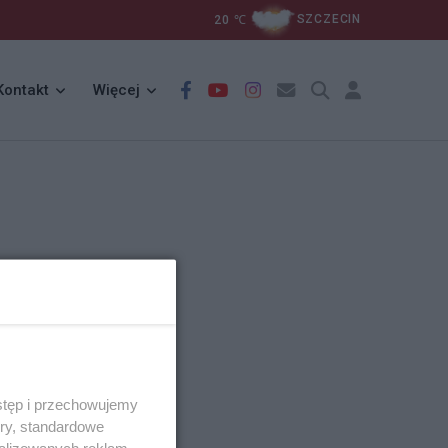
20
℃
SZCZECIN
Kontakt
Więcej
stęp i przechowujemy
ory, standardowe
alizowanych reklam,