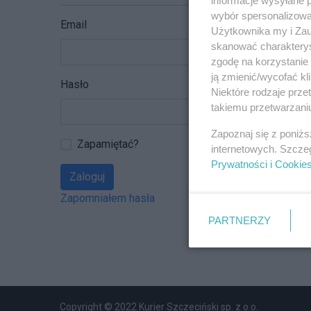
wybór spersonalizowan
Email
Użytkownika my i Zau
skanować charakterys
zgodę na korzystanie 
ją zmienić/wycofać kl
Hasło
Niektóre rodzaje prz
takiemu przetwarzaniu
Zapoznaj się z poniż
Zapamiętać?
internetowych. Szcze
Prywatności i Cookie
Zaloguj
Zapomniałem hasła
PARTNERZY
Copyright © 2022 Kurier Szczeciński sp. z o.o.