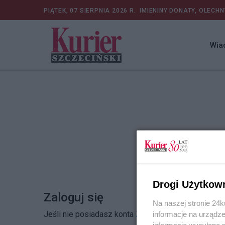
PIĄTEK, 07 SIERPNIA 2026 R.
IMIENINY DONATY, OLECHN
Wia
Drogi Użytkow
Zaloguj się
Na naszej stronie 24
Jeśli nie posiadasz konta
Zarejestruj się
informacje na urządze
informacje wysyłane 