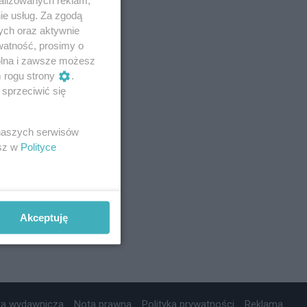
ie usług. Za zgodą
ych oraz aktywnie
watność, prosimy o
wolna i zawsze możesz
m rogu strony
.
sprzeciwić się
 naszych serwisów
esz w
Polityce
Akceptuję
ta wydawnicza
Nota prawna
Polityka prywatności
Reklama