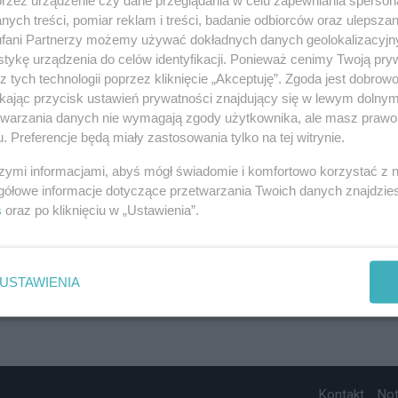
ych treści, pomiar reklam i treści, badanie odbiorców oraz ulepszan
fani Partnerzy możemy używać dokładnych danych geolokalizacyjn
tykę urządzenia do celów identyfikacji. Ponieważ cenimy Twoją pry
z tych technologii poprzez kliknięcie „Akceptuję”. Zgoda jest dobro
ikając przycisk ustawień prywatności znajdujący się w lewym dolny
etwarzania danych nie wymagają zgody użytkownika, ale masz prawo 
. Preferencje będą miały zastosowania tylko na tej witrynie.
szymi informacjami, abyś mógł świadomie i komfortowo korzystać z
gółowe informacje dotyczące przetwarzania Twoich danych znajdzi
s
oraz po kliknięciu w „Ustawienia”.
USTAWIENIA
Kontakt
No