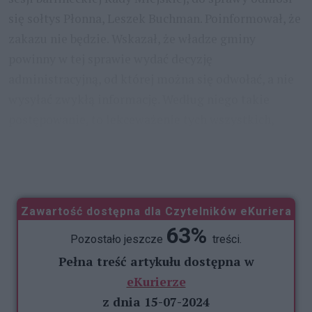
się sołtys Płonna, Leszek Buchman. Poinformował, że
zakazu nie będzie. Wskazał, że władze gminy
powinny w tej sprawie wydać decyzję
administracyjną, od której można się odwołać, a nie
wysyłać zwykłą informację. Według niego takie
postępowanie, to lekceważenie tych wszystkich,
którzy pod wnioskiem się podpisali. A, że decyzja o
zakazie
...
Zawartość dostępna dla Czytelników eKuriera
63%
Pozostało jeszcze
treści.
Pełna treść artykułu dostępna w
eKurierze
z dnia 15-07-2024