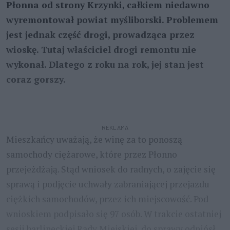
Płonna od strony Krzynki, całkiem niedawno
wyremontował powiat myśliborski. Problemem
jest jednak część drogi, prowadząca przez
wioskę. Tutaj właściciel drogi remontu nie
wykonał. Dlatego z roku na rok, jej stan jest
coraz gorszy.
REKLAMA
Mieszkańcy uważają, że winę za to ponoszą
samochody ciężarowe, które przez Płonno
przejeżdżają. Stąd wniosek do radnych, o zajęcie się
sprawą i podjęcie uchwały zabraniającej przejazdu
ciężkich samochodów, przez ich miejscowość. Pod
wnioskiem podpisało się 97 osób. W trakcie ostatniej
sesji barlineckiej Rady Miejskiej, do sprawy odniósł