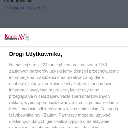
komentowania
Zaloguj się
Zarejestruj
CZYTAJ TAKŻE
Spłonął warsztat z samochodami
Drogi Użytkowniku,
Pożar na terenie warsztatu samochodowego
Na naszej stronie 24kurier.pl, my oraz naszych 1160
Jest droga, są parkingi. Górny Taras w Barlinku
zaufanych partnerów uzyskujemy dostęp i przechowujemy
po remoncie
informacje na urządzeniu oraz przetwarzamy dane
osobowe, takie jak unikalne identyfikatory, standardowe
POGODA
informacje wysyłane przez urządzenie czy dane
przeglądania w celu zapewniania spersonalizowanych
reklam, wybór spersonalizowanych treści, pomiar reklam i
treści, badanie odbiorców oraz ulepszanie usług. Za zgodą
24
℃
Użytkownika my i Zaufani Partnerzy możemy używać
dokładnych danych geolokalizacyjnych oraz aktywnie
Zobacz prognozę na 3 dni
skanować charakterystykę urządzenia do celów