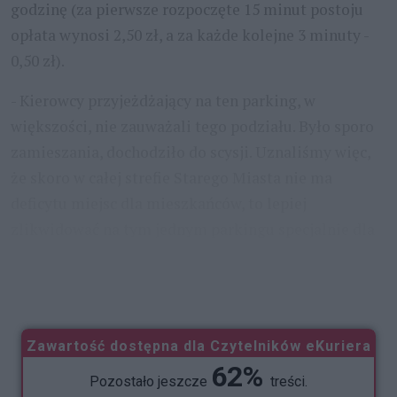
godzinę (za pierwsze rozpoczęte 15 minut postoju
opłata wynosi 2,50 zł, a za każde kolejne 3 minuty -
0,50 zł).
- Kierowcy przyjeżdżający na ten parking, w
większości, nie zauważali tego podziału. Było sporo
zamieszania, dochodziło do scysji. Uznaliśmy więc,
że skoro w całej strefie Starego Miasta nie ma
deficytu miejsc dla mieszkańców, to lepiej
zlikwidować na tym jednym parkingu specjalnie dla
nich wyznaczoną enklawę wyłączności - wyjaśnia
Wojciech Jachim,
...
Zawartość dostępna dla Czytelników eKuriera
62%
Pozostało jeszcze
treści.