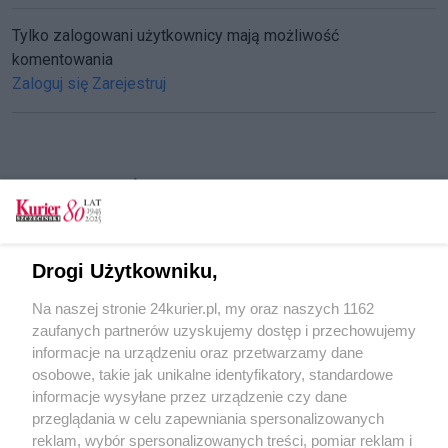
Tylko zalogowani użytkownicy mają możliwość
komentowania
Zaloguj się
Zarejestruj
CZYTAJ TAKŻE
Po jarmarku – szacowanie szkód. Trawnik do
poprawki
Drogi Użytkowniku,
Przestańcie dręczyć ptaki! Zabawa (zła) z kijami
Na naszej stronie 24kurier.pl, my oraz naszych 1162
Kwiaty na plac. Od kwitnących floksów, szałwii i
zaufanych partnerów uzyskujemy dostęp i przechowujemy
tawułek po ozdobne trawy i wierzby
informacje na urządzeniu oraz przetwarzamy dane
osobowe, takie jak unikalne identyfikatory, standardowe
POGODA
informacje wysyłane przez urządzenie czy dane
przeglądania w celu zapewniania spersonalizowanych
reklam, wybór spersonalizowanych treści, pomiar reklam i