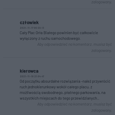
zalogowany.
człowiek
2021-11-17 06:56:13
Cały Plac Orła Białego powinien być całkowicie
wyłączony z ruchu samochodowego.
Aby odpowiedzieć na komentarz, musisz być
zalogowany.
kierowca
2021-11-16 21:04:47
Od początku absurdalne rozwiązania -należ przywrócić
ruch jednokierunkowy wokół całego placu, z
możliwością swobodnego, płatnego parkowania, na
wszystkich miejscach do tego przewidzianych...
Aby odpowiedzieć na komentarz, musisz być
zalogowany.