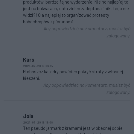
produktów, bardzo fajne wydarzenie. Nie no najlepiej to
jest na bulwarach, cała zieleń zadeptana i nikt tego nie
widzi?! O a najlepiej to organizować protesty
babochłopów z piorunami.
Aby odpowiedzieć na komentarz, musisz być
zalogowany.
Kars
2021-07-29 19:06:14
Proboszcz katedry powinien pokryć straty z własnej
kieszeni.
Aby odpowiedzieć na komentarz, musisz być
zalogowany.
Jola
2021-07-29 18:19:08
Ten pseudo jarmark z kramami jest w obecnej dobie