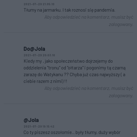
2021-07-29 21:05:10
Tłumy na jarmarku. I tak roznosi się pandemia.
Aby odpowiedzieć na komentarz, musisz być
zalogowany.
Do@Jola
2021-07-29 20:03:10
Kiedy my , jako społeczeństwo dojrzejemy do
oddzielenia "tronu" od "ołtarza" i pogonimy tą czarną
zarazę do Watykanu ?? Chyba już czas najwyższy ( a
ciebie razem z nimi) !!
Aby odpowiedzieć na komentarz, musisz być
zalogowany.
@Jola
2021-07-29 19:15:42
Co ty piszesz oszołomie... były tłumy, duży wybór