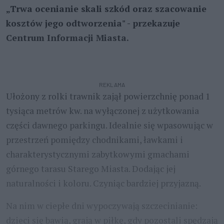
„Trwa ocenianie skali szkód oraz szacowanie
kosztów jego odtworzenia" - przekazuje
Centrum Informacji Miasta.
REKLAMA
Ułożony z rolki trawnik zajął powierzchnię ponad 1
tysiąca metrów kw. na wyłączonej z użytkowania
części dawnego parkingu. Idealnie się wpasowując w
przestrzeń pomiędzy chodnikami, ławkami i
charakterystycznymi zabytkowymi gmachami
górnego tarasu Starego Miasta. Dodając jej
naturalności i koloru. Czyniąc bardziej przyjazną.
Na nim w ciepłe dni wypoczywają szczecinianie:
dzieci się bawią, grają w piłkę, gdy pozostali spędzają