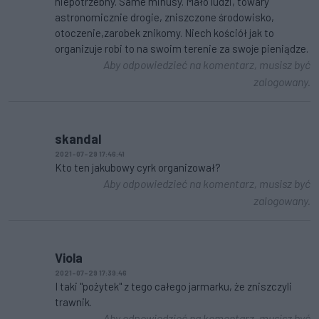
niepotrzebny. Same minusy. Mało ludzi, towary
astronomicznie drogie, zniszczone środowisko,
otoczenie,zarobek znikomy. Niech kościół jak to
organizuje robi to na swoim terenie za swoje pieniądze.
Aby odpowiedzieć na komentarz, musisz być
zalogowany.
skandal
2021-07-29 17:46:41
Kto ten jakubowy cyrk organizował?
Aby odpowiedzieć na komentarz, musisz być
zalogowany.
Viola
2021-07-29 17:39:46
I taki "pożytek" z tego całego jarmarku, że zniszczyli
trawnik.
Aby odpowiedzieć na komentarz, musisz być