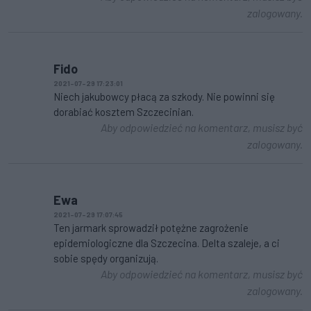
zalogowany.
Fido
2021-07-29 17:23:01
Niech jakubowcy płacą za szkody. Nie powinni się
dorabiać kosztem Szczecinian.
Aby odpowiedzieć na komentarz, musisz być
zalogowany.
Ewa
2021-07-29 17:07:45
Ten jarmark sprowadził potężne zagrożenie
epidemiologiczne dla Szczecina. Delta szaleje, a ci
sobie spędy organizują.
Aby odpowiedzieć na komentarz, musisz być
zalogowany.