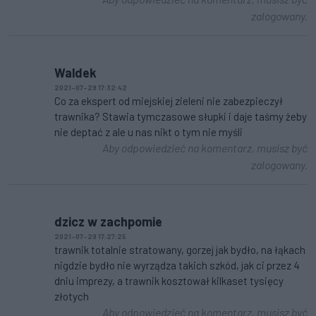
zalogowany.
Waldek
2021-07-29 17:32:42
Co za ekspert od miejskiej zieleni nie zabezpieczył
trawnika? Stawia tymczasowe słupki i daje taśmy żeby
nie deptać z ale u nas nikt o tym nie myśli
Aby odpowiedzieć na komentarz, musisz być
zalogowany.
dzicz w zachpomie
2021-07-29 17:27:25
trawnik totalnie stratowany, gorzej jak bydło, na łąkach
nigdzie bydło nie wyrządza takich szkód, jak ci przez 4
dniu imprezy, a trawnik kosztował kilkaset tysięcy
złotych
Aby odpowiedzieć na komentarz, musisz być