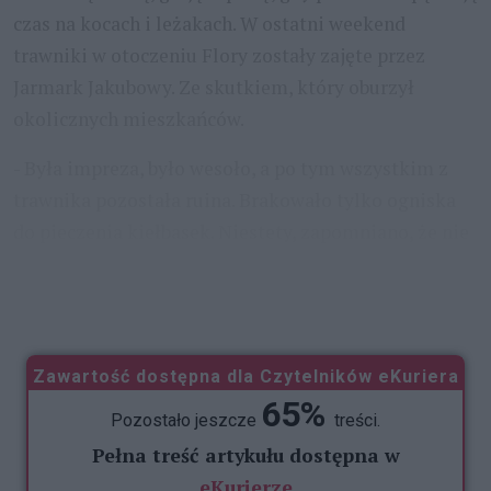
czas na kocach i leżakach. W ostatni weekend
trawniki w otoczeniu Flory zostały zajęte przez
Jarmark Jakubowy. Ze skutkiem, który oburzył
okolicznych mieszkańców.
- Była impreza, było wesoło, a po tym wszystkim z
trawnika pozostała ruina. Brakowało tylko ogniska
do pieczenia kiełbasek. Niestety, zapomniano, że nie
na dewastacji polega dobra zabawa, a ten mały plac
najlepiej się
...
Zawartość dostępna dla Czytelników eKuriera
65%
Pozostało jeszcze
treści.
Pełna treść artykułu dostępna w
eKurierze