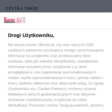
CZYTAJ TAKŻE
Spór o skalę zabudowy w Podjuchach
Z NiOL do STBS. (Nie)oczekiwana wymiana
prezesów
Drogi Użytkowniku,
Mieszkania, żłobek i ogród społeczny.
Na naszej stronie 24kurier.pl, my oraz naszych 1160
Zakończono rewitalizację Kwartału 36 w
zaufanych partnerów uzyskujemy dostęp i przechowujemy
centrum Szczecina [GALERIA]
informacje na urządzeniu oraz przetwarzamy dane
osobowe, takie jak unikalne identyfikatory, standardowe
POGODA
informacje wysyłane przez urządzenie czy dane
przeglądania w celu zapewniania spersonalizowanych
reklam, wybór spersonalizowanych treści, pomiar reklam i
treści, badanie odbiorców oraz ulepszanie usług. Za zgodą
23
℃
Użytkownika my i Zaufani Partnerzy możemy używać
dokładnych danych geolokalizacyjnych oraz aktywnie
Zobacz prognozę na 3 dni
skanować charakterystykę urządzenia do celów
identyfikacji. Ponieważ cenimy Twoją prywatność, prosimy
o zgodę na korzystanie z tych technologii poprzez