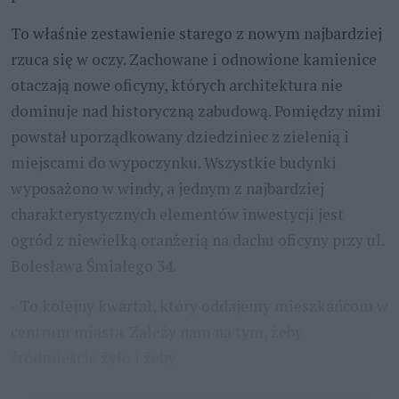
To właśnie zestawienie starego z nowym najbardziej
rzuca się w oczy. Zachowane i odnowione kamienice
otaczają nowe oficyny, których architektura nie
dominuje nad historyczną zabudową. Pomiędzy nimi
powstał uporządkowany dziedziniec z zielenią i
miejscami do wypoczynku. Wszystkie budynki
wyposażono w windy, a jednym z najbardziej
charakterystycznych elementów inwestycji jest
ogród z niewielką oranżerią na dachu oficyny przy ul.
Bolesława Śmiałego 34.
- To kolejny kwartał, który oddajemy mieszkańcom w
centrum miasta. Zależy nam na tym, żeby
śródmieście żyło i żeby
...