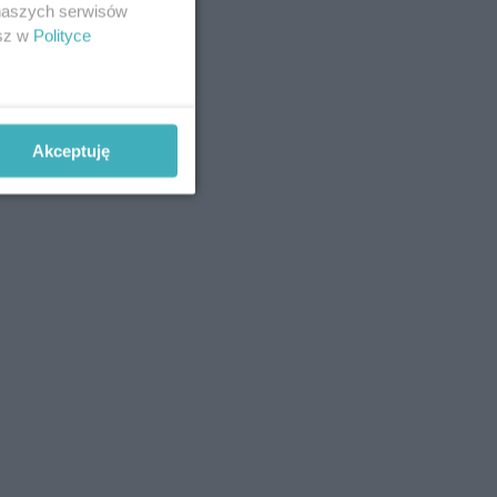
 naszych serwisów
esz w
Polityce
Akceptuję