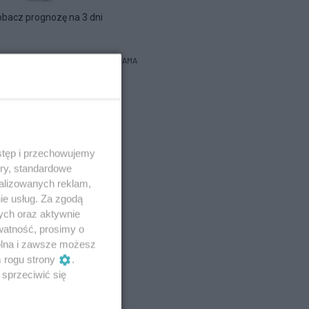
bacz prognozę na 3 dni
REKLAMA
stęp i przechowujemy
ory, standardowe
alizowanych reklam,
ie usług. Za zgodą
ych oraz aktywnie
watność, prosimy o
wolna i zawsze możesz
m rogu strony
.
sprzeciwić się