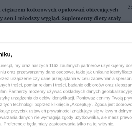
Zo
pod ciężarem kolorowych opakowań obiecujących
ny sen i młodszy wygląd. Suplementy diety stały
posobów „na szybkie wzmocnienie organizmu".
nia - często pod wpływem reklamy, opinii
ość zakupu i dostępność bez recepty sprawiają,
do codziennej diety. Tymczasem lek. Wojciech
niku,
raty sprzedawane bez recepty mogą realnie
kurier.pl, my oraz naszych 1162 zaufanych partnerów uzyskujemy do
ie zawsze są dla niego obojętne, dlatego ich
niu oraz przetwarzamy dane osobowe, takie jak unikalne identyfikat
ane i skonsultowane ze specjalistą.
przez urządzenie czy dane przeglądania w celu zapewniania sperson
ych treści, pomiar reklam i treści, badanie odbiorców oraz ulepszan
REKLAMA
fani Partnerzy możemy używać dokładnych danych geolokalizacyjn
tykę urządzenia do celów identyfikacji. Ponieważ cenimy Twoją pry
z tych technologii poprzez kliknięcie „Akceptuję”. Zgoda jest dobro
ikając przycisk ustawień prywatności znajdujący się w lewym dolny
ty mogą wspierać organizm, ale nie zastępują
etwarzania danych nie wymagają zgody użytkownika, ale masz prawo 
em suplementacji warto skonsultować się z
. Preferencje będą miały zastosowania tylko na tej witrynie.
ewlekle lub przyjmuje na stałe leki. Niektóre