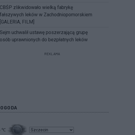
CBŚP zlikwidowało wielką fabrykę
fałszywych leków w Zachodniopomorskiem
[GALERIA, FILM]
Sejm uchwalił ustawę poszerzającą grupę
osób uprawnionych do bezpłatnych leków
REKLAMA
POGODA
4
℃