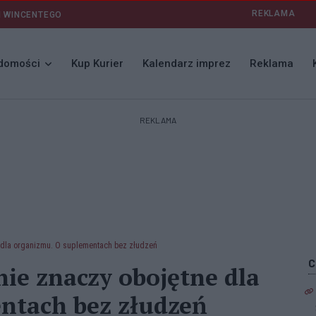
REKLAMA
I WINCENTEGO
domości
Kup Kurier
Kalendarz imprez
Reklama
REKLAMA
e dla organizmu. O suplementach bez złudzeń
nie znaczy obojętne dla
ntach bez złudzeń