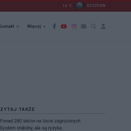
14
℃
SZCZECIN
Kontakt
Więcej
CZYTAJ TAKŻE
Ponad 280 leków na liście zagrożonych.
System stabilny, ale są ryzyka