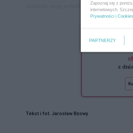
Zapoznaj się z poniż
składniki mogą wchodzić w interakcje z terap
internetowych. Szcze
Prywatności i Cookie
...
Zawartość dostępna
Pozostało je
PARTNERZY
Pełna treść 
e
z dni
Ku
Tekst i fot. Jarosław Bzowy