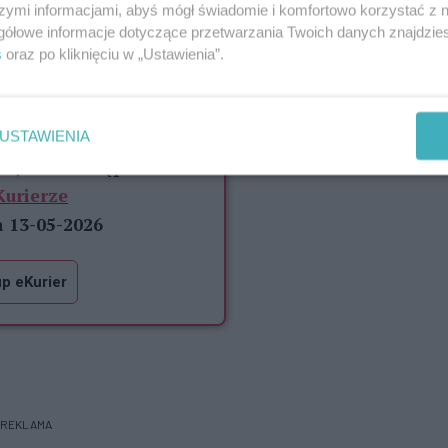
szymi informacjami, abyś mógł świadomie i komfortowo korzystać z
ią i wpływać na jej skuteczność - podkreśla
gółowe informacje dotyczące przetwarzania Twoich danych znajdzi
s
oraz po kliknięciu w „Ustawienia”.
 dla Czytelników eKuriera
70%
szcze
treści.
USTAWIENIA
artykułu dostępna w
Kurierze
a 13-05-2026
p eKurier
REKLAMA