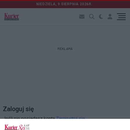
NIEDZIELA, 9 SIERPNIA 2026R.
REKLAMA
Zaloguj się
Jeśli nie posiadasz konta
Zarejestruj się