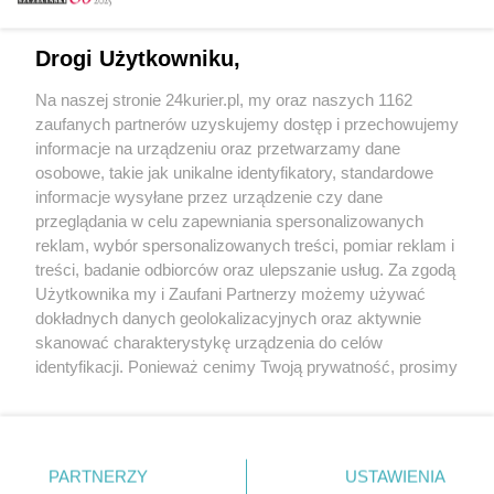
Email
Drogi Użytkowniku,
Na naszej stronie 24kurier.pl, my oraz naszych 1162
Hasło
zaufanych partnerów uzyskujemy dostęp i przechowujemy
informacje na urządzeniu oraz przetwarzamy dane
osobowe, takie jak unikalne identyfikatory, standardowe
informacje wysyłane przez urządzenie czy dane
Zapamiętać?
przeglądania w celu zapewniania spersonalizowanych
reklam, wybór spersonalizowanych treści, pomiar reklam i
Zaloguj
treści, badanie odbiorców oraz ulepszanie usług. Za zgodą
Użytkownika my i Zaufani Partnerzy możemy używać
Zapomniałem hasła
dokładnych danych geolokalizacyjnych oraz aktywnie
skanować charakterystykę urządzenia do celów
identyfikacji. Ponieważ cenimy Twoją prywatność, prosimy
o zgodę na korzystanie z tych technologii poprzez
kliknięcie „Akceptuję”. Zgoda jest dobrowolna i zawsze
możesz ją zmienić/wycofać klikając przycisk ustawień
prywatności znajdujący się w lewym dolnym rogu strony
PARTNERZY
Copyright © 2022 Kurier Szczeciński sp. z o.o.
USTAWIENIA
. Niektóre rodzaje przetwarzania danych nie wymagają