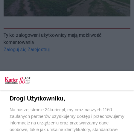
Tylko zalogowani użytkownicy mają możliwość
komentowania
Zaloguj się
Zarejestruj
CZYTAJ TAKŻE
W przyszpitalnym parku ławki w zapomnieniu?
Drogi Użytkowniku,
Inicjatywa obywatelska: „TAK dla parku przy
Na naszej stronie 24kurier.pl, my oraz naszych 1160
Cukrowej". Mieszkańcy aranżują park [GALERIA]
zaufanych partnerów uzyskujemy dostęp i przechowujemy
Bujaj się! Także w Śródmieściu
informacje na urządzeniu oraz przetwarzamy dane
osobowe, takie jak unikalne identyfikatory, standardowe