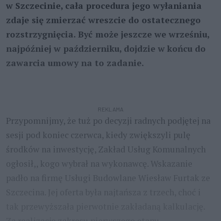
w Szczecinie, cała procedura jego wyłaniania
zdaje się zmierzać wreszcie do ostatecznego
rozstrzygnięcia. Być może jeszcze we wrześniu,
najpóźniej w październiku, dojdzie w końcu do
zawarcia umowy na to zadanie.
REKLAMA
Przypomnijmy, że tuż po decyzji radnych podjętej na
sesji pod koniec czerwca, kiedy zwiększyli pulę
środków na inwestycję, Zakład Usług Komunalnych
ogłosił,, kogo wybrał na wykonawcę. Wskazanie
padło na firmę Usługi Budowlane Wiesław Furtak ze
Szczecina. Jej oferta była najtańsza z trzech, choć i
tak przewyższała pierwotnie zakładaną kalkulację.
Za realizację zakresu pierwszego etapu