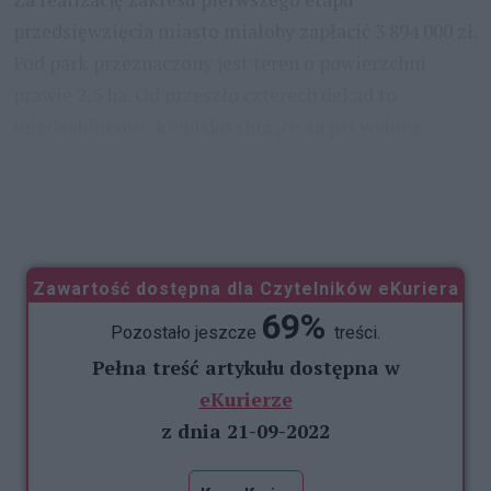
przedsięwzięcia miasto miałoby zapłacić 3 894 000 zł.
Pod park przeznaczony jest teren o powierzchni
prawie 2,5 ha. Od przeszło czterech dekad to
międzyblokowe klepisko służące za psi wybieg.
- Otrzymaliśmy informację o odwołaniu się przez
jednego z wykonawców startujących w
...
Zawartość dostępna dla Czytelników eKuriera
69%
Pozostało jeszcze
treści.
Pełna treść artykułu dostępna w
eKurierze
z dnia 21-09-2022