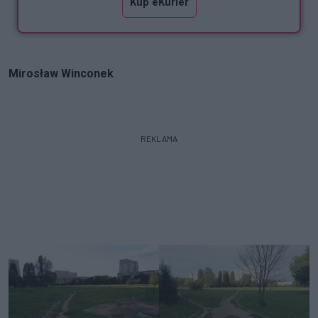
Kup eKurier
Mirosław Winconek
REKLAMA