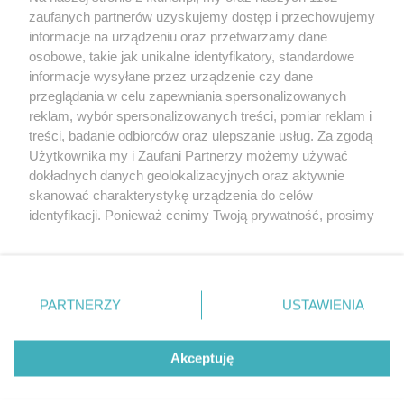
Przebierał się za ducha i kradł paliwo z
zaufanych partnerów uzyskujemy dostęp i przechowujemy
ciężarówek
informacje na urządzeniu oraz przetwarzamy dane
osobowe, takie jak unikalne identyfikatory, standardowe
POGODA
informacje wysyłane przez urządzenie czy dane
przeglądania w celu zapewniania spersonalizowanych
reklam, wybór spersonalizowanych treści, pomiar reklam i
treści, badanie odbiorców oraz ulepszanie usług. Za zgodą
23
℃
Użytkownika my i Zaufani Partnerzy możemy używać
dokładnych danych geolokalizacyjnych oraz aktywnie
Zobacz prognozę na 3 dni
skanować charakterystykę urządzenia do celów
identyfikacji. Ponieważ cenimy Twoją prywatność, prosimy
o zgodę na korzystanie z tych technologii poprzez
kliknięcie „Akceptuję”. Zgoda jest dobrowolna i zawsze
możesz ją zmienić/wycofać klikając przycisk ustawień
prywatności znajdujący się w lewym dolnym rogu strony
PARTNERZY
USTAWIENIA
Copyright © 2022 Kurier Szczeciński sp. z o.o.
. Niektóre rodzaje przetwarzania danych nie wymagają
Wszelkie prawa zastrzeżone
zgody użytkownika, ale masz prawo sprzeciwić się
Kontakt
Nota wydawnicza
Nota prawna
takiemu przetwarzaniu. Preferencje będą miały
Akceptuję
zastosowania tylko na tej witrynie.
Polityka prywatności
Reklama