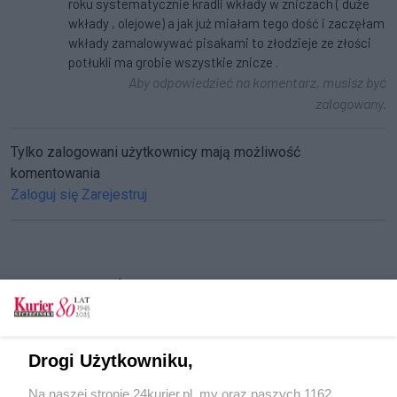
roku systematycznie kradli wkłady w zniczach ( duże
wkłady , olejowe) a jak już miałam tego dość i zaczęłam
wkłady zamalowywać pisakami to złodzieje ze złości
potłukli ma grobie wszystkie znicze .
Aby odpowiedzieć na komentarz, musisz być
zalogowany.
Tylko zalogowani użytkownicy mają możliwość
komentowania
Zaloguj się
Zarejestruj
CZYTAJ TAKŻE
Sprawca kradzieży szczególnie zuchwałej
zatrzymany
Drogi Użytkowniku,
Włamywał się i okradał sklepy oraz stację paliw
Na naszej stronie 24kurier.pl, my oraz naszych 1162