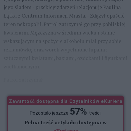
jego śladem - przebieg zdarzeń relacjonuje Paulina
Łątka z Centrum Informacji Miasta. - Zdążył opuścić
teren nekropolii. Patrol zatrzymał go przy pobliskiej
kwiaciarni. Mężczyzna w średnim wieku i stanie
wskazującym na spożycie alkoholu miał przy sobie
reklamówkę oraz worek wypełnione łupami:
sztucznymi kwiatami, baziami, ozdobami i figurkami
wielkanocnymi.
Patrol zatrzymał
...
Zawartość dostępna dla Czytelników eKuriera
57%
Pozostało jeszcze
treści.
Pełna treść artykułu dostępna w
eKurierze