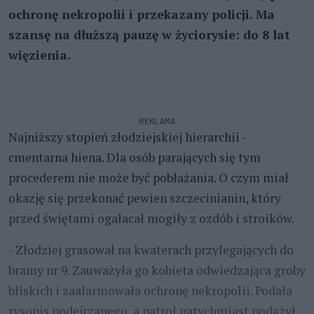
ochronę nekropolii i przekazany policji. Ma
szansę na dłuższą pauzę w życiorysie: do 8 lat
więzienia.
REKLAMA
Najniższy stopień złodziejskiej hierarchii -
cmentarna hiena. Dla osób parających się tym
procederem nie może być pobłażania. O czym miał
okazję się przekonać pewien szczecinianin, który
przed świętami ogałacał mogiły z ozdób i stroików.
- Złodziej grasował na kwaterach przylegających do
bramy nr 9. Zauważyła go kobieta odwiedzająca groby
bliskich i zaalarmowała ochronę nekropolii. Podała
rysopis podejrzanego, a patrol natychmiast podążył