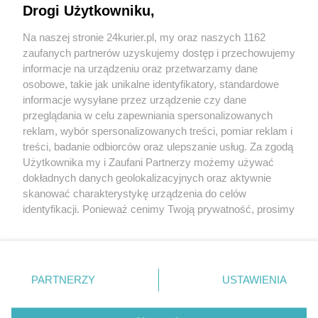
Koniec z bonifikatą przy sprzedaży mieszkań?
Drogi Użytkowniku,
Szczecin zmienia politykę
Na naszej stronie 24kurier.pl, my oraz naszych 1162
Niszczą, brudzą, zadłużają. Jak ZBiLK walczy z
zaufanych partnerów uzyskujemy dostęp i przechowujemy
trudnymi lokatorami
informacje na urządzeniu oraz przetwarzamy dane
osobowe, takie jak unikalne identyfikatory, standardowe
POGODA
informacje wysyłane przez urządzenie czy dane
przeglądania w celu zapewniania spersonalizowanych
reklam, wybór spersonalizowanych treści, pomiar reklam i
treści, badanie odbiorców oraz ulepszanie usług. Za zgodą
16
℃
Użytkownika my i Zaufani Partnerzy możemy używać
dokładnych danych geolokalizacyjnych oraz aktywnie
Zobacz prognozę na 3 dni
skanować charakterystykę urządzenia do celów
identyfikacji. Ponieważ cenimy Twoją prywatność, prosimy
o zgodę na korzystanie z tych technologii poprzez
kliknięcie „Akceptuję”. Zgoda jest dobrowolna i zawsze
możesz ją zmienić/wycofać klikając przycisk ustawień
prywatności znajdujący się w lewym dolnym rogu strony
Copyright © 2022 Kurier Szczeciński sp. z o.o.
PARTNERZY
USTAWIENIA
. Niektóre rodzaje przetwarzania danych nie wymagają
Wszelkie prawa zastrzeżone
zgody użytkownika, ale masz prawo sprzeciwić się
Kontakt
Nota wydawnicza
Nota prawna
takiemu przetwarzaniu. Preferencje będą miały