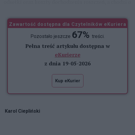
odsetki oraz koszty dochodzenia roszczeń, a chodzi o
...
Zawartość dostępna dla Czytelników eKuriera
67%
Pozostało jeszcze
treści.
Pełna treść artykułu dostępna w
eKurierze
z dnia 19-05-2026
Kup eKurier
Karol Ciepliński