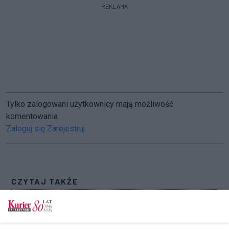
REKLAMA
Tylko zalogowani użytkownicy mają możliwość
komentowania
Zaloguj się
Zarejestruj
CZYTAJ TAKŻE
Proponowane zmiany w polityce mieszkaniowej
miasta. Koniec rabatu dla najbogatszych