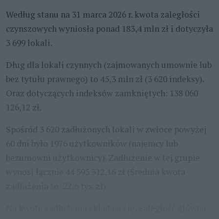
Według stanu na 31 marca 2026 r. kwota zaległości
czynszowych wyniosła ponad 183,4 mln zł i dotyczyła
3 699 lokali.
Dług dla lokali czynnych (zajmowanych umownie lub
bez tytułu prawnego) to 45,3 mln zł (3 620 indeksy).
Oraz dotyczących indeksów zamkniętych: 138 060
126,12 zł.
Spośród 3 620 zadłużonych lokali w zwłoce powyżej
60 dni było 1976 użytkowników (najemcy lub
bezumowni użytkownicy). Zadłużenie w tej grupie
wynosi łącznie 44 595 312,16 zł (Średnia kwota
zadłużenia to: 22,6 tys. zł).
Na kwotę zadłużenia składają się: zaległość główna,