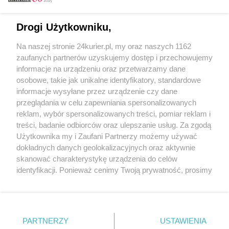
Email
Drogi Użytkowniku,
Na naszej stronie 24kurier.pl, my oraz naszych 1162
Hasło
zaufanych partnerów uzyskujemy dostęp i przechowujemy
informacje na urządzeniu oraz przetwarzamy dane
osobowe, takie jak unikalne identyfikatory, standardowe
informacje wysyłane przez urządzenie czy dane
Zapamiętać?
przeglądania w celu zapewniania spersonalizowanych
reklam, wybór spersonalizowanych treści, pomiar reklam i
Zaloguj
treści, badanie odbiorców oraz ulepszanie usług. Za zgodą
Użytkownika my i Zaufani Partnerzy możemy używać
Zapomniałem hasła
dokładnych danych geolokalizacyjnych oraz aktywnie
skanować charakterystykę urządzenia do celów
identyfikacji. Ponieważ cenimy Twoją prywatność, prosimy
o zgodę na korzystanie z tych technologii poprzez
kliknięcie „Akceptuję”. Zgoda jest dobrowolna i zawsze
możesz ją zmienić/wycofać klikając przycisk ustawień
prywatności znajdujący się w lewym dolnym rogu strony
PARTNERZY
Copyright © 2022 Kurier Szczeciński sp. z o.o.
USTAWIENIA
. Niektóre rodzaje przetwarzania danych nie wymagają