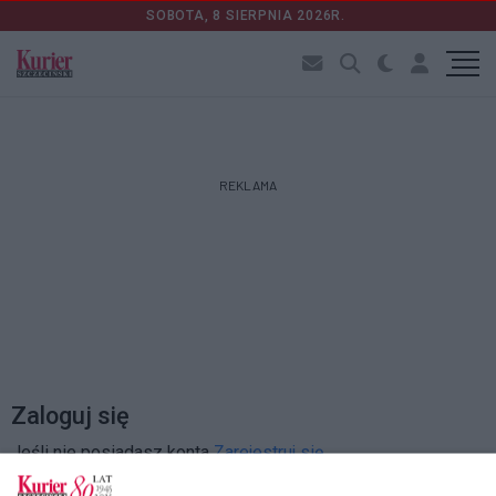
SOBOTA, 8 SIERPNIA 2026R.
REKLAMA
Zaloguj się
Jeśli nie posiadasz konta
Zarejestruj się