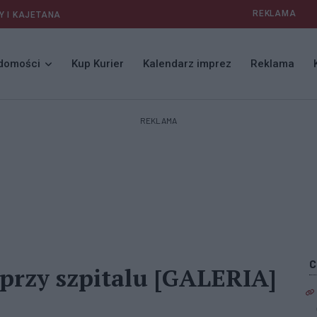
REKLAMA
Y I KAJETANA
domości
Kup Kurier
Kalendarz imprez
Reklama
REKLAMA
 przy szpitalu [GALERIA]