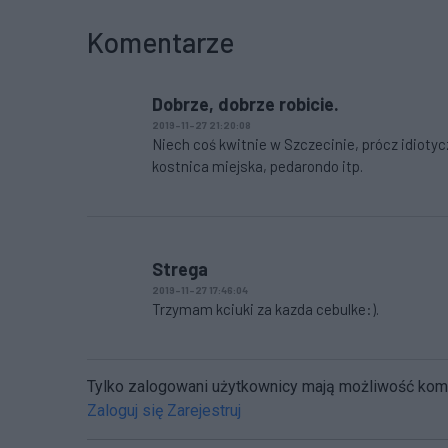
Komentarze
Dobrze, dobrze robicie.
2019-11-27 21:20:08
Niech coś kwitnie w Szczecinie, prócz idioty
kostnica miejska, pedarondo itp.
Strega
2019-11-27 17:46:04
Trzymam kciuki za kazda cebulke:).
Tylko zalogowani użytkownicy mają możliwość ko
Zaloguj się
Zarejestruj