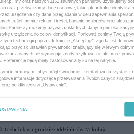
kurier.pl, my oraz naszych 1162 zaufanych partnerów uzyskujemy do
niu oraz przetwarzamy dane osobowe, takie jak unikalne identyfikat
um Treningu Personalnego, Stowarzyszenie
przez urządzenie czy dane przeglądania w celu zapewniania sperson
ych treści, pomiar reklam i treści, badanie odbiorców oraz ulepszan
Sylwiusz Mołodecki z Zielonych Ogrodów.
fani Partnerzy możemy używać dokładnych danych geolokalizacyjn
tykę urządzenia do celów identyfikacji. Ponieważ cenimy Twoją pry
udzi przez odchudzanie. Nie jest to jednak tylko
z tych technologii poprzez kliknięcie „Akceptuję”. Zgoda jest dobro
na. Więc zawsze chętnie organizujemy lub bierzemy
ikając przycisk ustawień prywatności znajdujący się w lewym dolny
wa rewolucja - mówi Krzysztof Kryj, właściciel
etwarzania danych nie wymagają zgody użytkownika, ale masz prawo 
. Preferencje będą miały zastosowania tylko na tej witrynie.
św. Mikołaja. - Dlaczego akurat to miejsce? Moja
 chciałem w ten sposób podziękować za wszystko co
szymi informacjami, abyś mógł świadomie i komfortowo korzystać z
gółowe informacje dotyczące przetwarzania Twoich danych znajdzi
s
oraz po kliknięciu w „Ustawienia”.
dział w Krokusowej rewolucji. Marzena Górska
wo i już wpisali się w kalendarz na następny rok.
USTAWIENIA
00 cebulek w ogrodzie Oddziału św. Mikołaja.