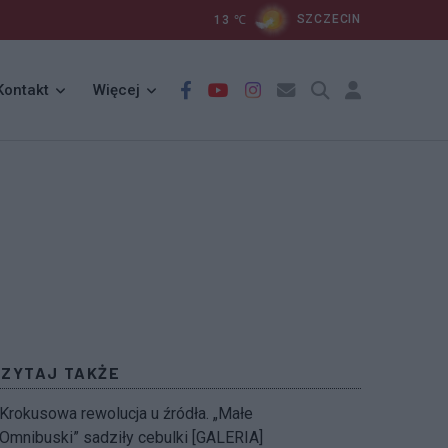
13
℃
SZCZECIN
Kontakt
Więcej
CZYTAJ TAKŻE
Krokusowa rewolucja u źródła. „Małe
Omnibuski” sadziły cebulki [GALERIA]