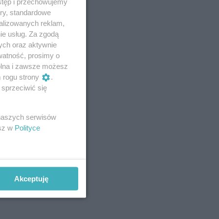
stęp i przechowujemy
ory, standardowe
alizowanych reklam,
ie usług. Za zgodą
ych oraz aktywnie
watność, prosimy o
wolna i zawsze możesz
m rogu strony
.
sprzeciwić się
 naszych serwisów
esz w
Polityce
Akceptuję