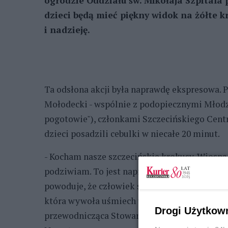
ogrodzie Oddziału św. Mikołaja Szpitala 
dzieci będą mieć piękny widok na żółte k
i nadzieję.
Ta odsłona akcji była naprawdę ekspresowa. 
Mołodecki - wspólnie z podopiecznymi Młodz
pogotowie"), członkami Szczecińskiego Cent
dzieci posadzili cebulki w niecałe 20 minut.
- Kocham nasze szczecińskie krokusy. Wiosną k
podziwiam. To jest naprawdę wspaniała akcja i
powoduje, że człowiek się uśmiecha i od razu
która wywoła uśmiech u dzieci, ale także rod
Drogi Użytkow
przewodnicząca Stowarzyszenia Rodziców Dzi