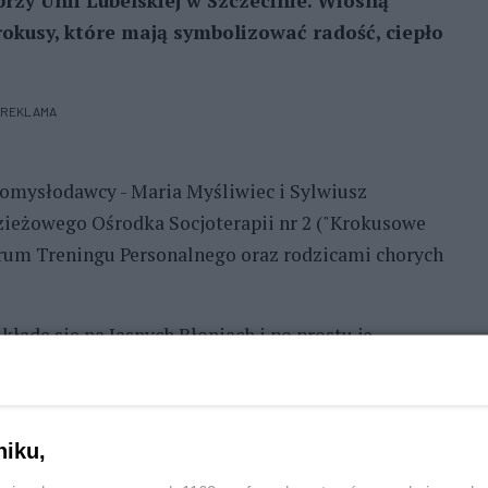
przy Unii Lubelskiej w Szczecinie. Wiosną
rokusy, które mają symbolizować radość, ciepło
REKLAMA
Pomysłodawcy - Maria Myśliwiec i Sylwiusz
ieżowego Ośrodka Socjoterapii nr 2 ("Krokusowe
rum Treningu Personalnego oraz rodzicami chorych
ładę się na Jasnych Błoniach i po prostu je
 cieszę się, że możemy być jej częścią. Każdy kwiat
 ma lepszy humor. Bierzemy udział w każdej akcji,
ziców i lekarzy - mówi Marzena Górska,
niku,
eci Chorych na Białaczkę i Inne Choroby