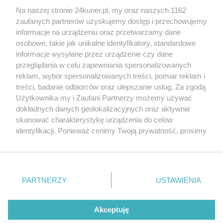
Na naszej stronie 24kurier.pl, my oraz naszych 1162
Krokusowe rondo Sybiraków
zaufanych partnerów uzyskujemy dostęp i przechowujemy
Krokusy w „Zaczarowanym Ołówku”
informacje na urządzeniu oraz przetwarzamy dane
osobowe, takie jak unikalne identyfikatory, standardowe
POGODA
informacje wysyłane przez urządzenie czy dane
przeglądania w celu zapewniania spersonalizowanych
reklam, wybór spersonalizowanych treści, pomiar reklam i
treści, badanie odbiorców oraz ulepszanie usług. Za zgodą
14
℃
Użytkownika my i Zaufani Partnerzy możemy używać
dokładnych danych geolokalizacyjnych oraz aktywnie
Zobacz prognozę na 3 dni
skanować charakterystykę urządzenia do celów
identyfikacji. Ponieważ cenimy Twoją prywatność, prosimy
o zgodę na korzystanie z tych technologii poprzez
kliknięcie „Akceptuję”. Zgoda jest dobrowolna i zawsze
możesz ją zmienić/wycofać klikając przycisk ustawień
prywatności znajdujący się w lewym dolnym rogu strony
PARTNERZY
USTAWIENIA
Copyright © 2022 Kurier Szczeciński sp. z o.o.
. Niektóre rodzaje przetwarzania danych nie wymagają
Wszelkie prawa zastrzeżone
zgody użytkownika, ale masz prawo sprzeciwić się
Kontakt
Nota wydawnicza
Nota prawna
takiemu przetwarzaniu. Preferencje będą miały
Akceptuję
zastosowania tylko na tej witrynie.
Polityka prywatności
Reklama