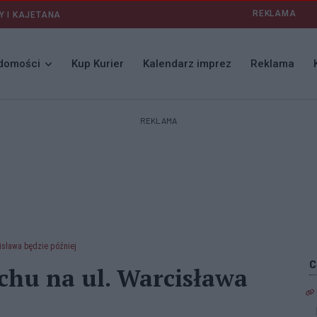
REKLAMA
Y I KAJETANA
domości
Kup Kurier
Kalendarz imprez
Reklama
REKLAMA
isława będzie później
chu na ul. Warcisława