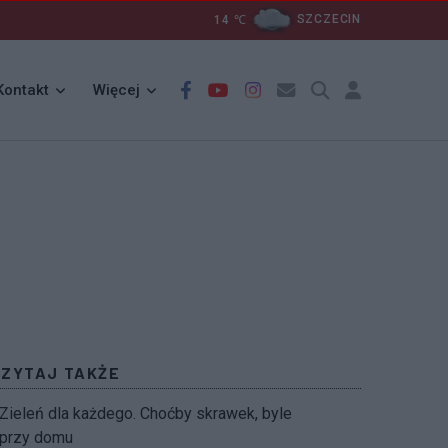
14
℃
SZCZECIN
Kontakt
Więcej
CZYTAJ TAKŻE
Zieleń dla każdego. Choćby skrawek, byle
przy domu