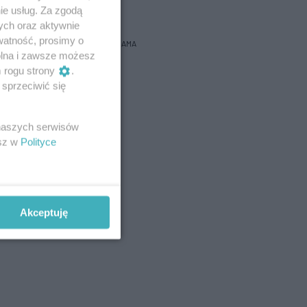
bacz prognozę na 3 dni
ie usług. Za zgodą
ych oraz aktywnie
watność, prosimy o
REKLAMA
wolna i zawsze możesz
m rogu strony
.
sprzeciwić się
 naszych serwisów
esz w
Polityce
Akceptuję