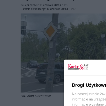
Data publikacji: 13 czerwca 2026 r. 12:07
Ostatnia aktualizacja: 13 czerwca 2026 r. 13:17
Drogi Użytkow
Na naszej stronie 24
Fot. Alan Sasinowski
informacje na urządze
informacje wysyłane 