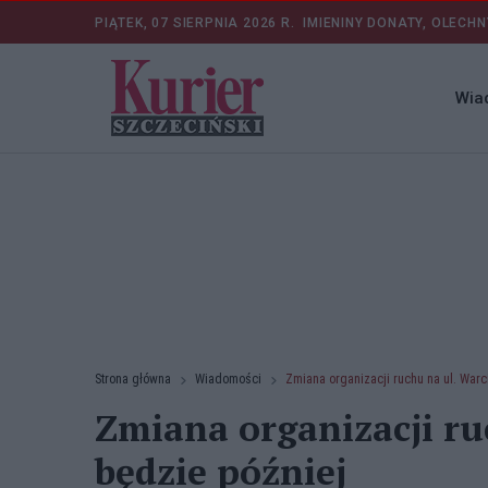
PIĄTEK, 07 SIERPNIA 2026 R.
IMIENINY DONATY, OLECHN
Wia
Strona główna
Wiadomości
Zmiana organizacji ruchu na ul. Warc
Zmiana organizacji ru
będzie później