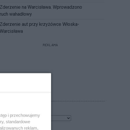
Zderzenie na Warcisława. Wprowadzono
ruch wahadłowy
Zderzenie aut przy krzyżówce Włoska-
Warcisława
REKLAMA
POGODA
stęp i przechowujemy
4
℃
ory, standardowe
alizowanych reklam,