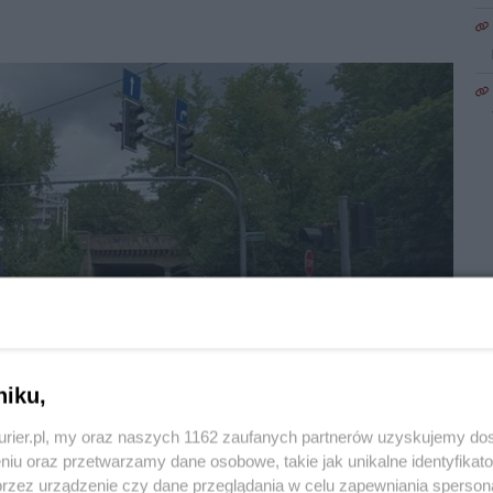
niku,
kurier.pl, my oraz naszych 1162 zaufanych partnerów uzyskujemy do
1
niu oraz przetwarzamy dane osobowe, takie jak unikalne identyfikat
przez urządzenie czy dane przeglądania w celu zapewniania sperson