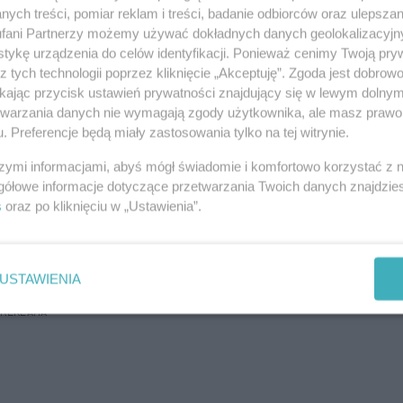
Zo
zecinie z powodu remontu wiaduktu w jego rejonie
ych treści, pomiar reklam i treści, badanie odbiorców oraz ulepszan
fani Partnerzy możemy używać dokładnych danych geolokalizacyjn
łudniu samochody jeździły tam normalnie.
tykę urządzenia do celów identyfikacji. Ponieważ cenimy Twoją pry
tóra ma wykonać remont wiaduktu, i powiedział, że
z tych technologii poprzez kliknięcie „Akceptuję”. Zgoda jest dobro
otę, tylko że później niż planowano.
ikając przycisk ustawień prywatności znajdujący się w lewym dolny
i od etapów remontu odbywać się będzie jezdnią
etwarzania danych nie wymagają zgody użytkownika, ale masz prawo 
. Preferencje będą miały zastosowania tylko na tej witrynie.
alizacja świetlna na tarczy skrzyżowania ul.
zona na tryb świateł żółtych migających.
szymi informacjami, abyś mógł świadomie i komfortowo korzystać z
gółowe informacje dotyczące przetwarzania Twoich danych znajdzi
s
oraz po kliknięciu w „Ustawienia”.
REKLAMA
USTAWIENIA
REKLAMA