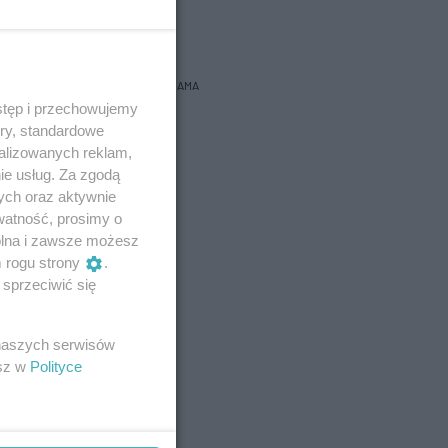
bacz prognozę na 3 dni
REKLAMA
stęp i przechowujemy
ory, standardowe
alizowanych reklam,
ie usług. Za zgodą
ych oraz aktywnie
watność, prosimy o
wolna i zawsze możesz
m rogu strony
.
sprzeciwić się
 naszych serwisów
esz w
Polityce