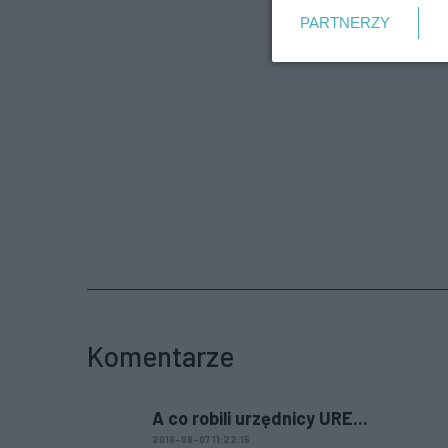
PARTNERZY
Komentarze
A co robili urzędnicy URE...
2018-08-07 11:22:15