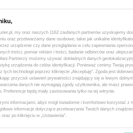
ńskiej delegatury Centralnego Biura
Zo
olnośląskiego i Opolskiego Urzędu Celno –
ego, przeszukało 40 miejsc w całym kraju.
niku,
związane z obrotem biopaliwami i komponentami
kurier.pl, my oraz naszych 1162 zaufanych partnerów uzyskujemy do
niu oraz przetwarzamy dane osobowe, takie jak unikalne identyfikat
przez urządzenie czy dane przeglądania w celu zapewniania sperson
REKLAMA
ych treści, pomiar reklam i treści, badanie odbiorców oraz ulepszan
fani Partnerzy możemy używać dokładnych danych geolokalizacyjn
tykę urządzenia do celów identyfikacji. Ponieważ cenimy Twoją pry
z tych technologii poprzez kliknięcie „Akceptuję”. Zgoda jest dobro
 i transgranicznym śledztwem, prowadzonym przez
ikając przycisk ustawień prywatności znajdujący się w lewym dolny
dańskiej Prokuratury Regionalnej. Dotyczy ono
etwarzania danych nie wymagają zgody użytkownika, ale masz prawo 
ej w całym kraju od listopada 2015 roku do marca
. Preferencje będą miały zastosowania tylko na tej witrynie.
nadużyciach w podatkach (VAT i akcyzowym) oraz
szymi informacjami, abyś mógł świadomie i komfortowo korzystać z
a na straty przekraczające łącznie 70 milionów
gółowe informacje dotyczące przetwarzania Twoich danych znajdzi
s
oraz po kliknięciu w „Ustawienia”.