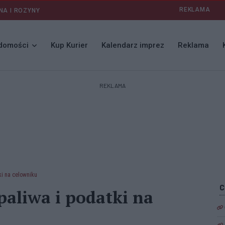
REKLAMA
NA I ROZYNY
domości
Kup Kurier
Kalendarz imprez
Reklama
REKLAMA
i na celowniku
aliwa i podatki na