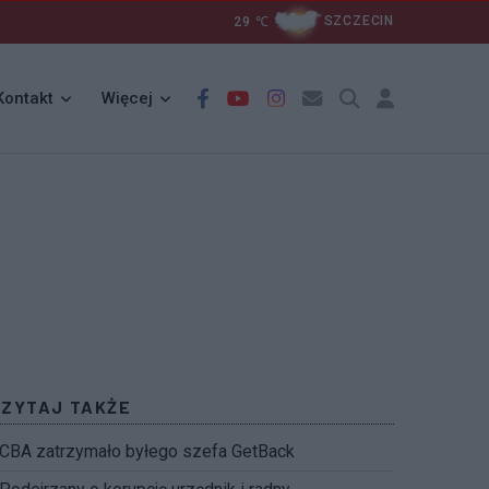
29
℃
SZCZECIN
Kontakt
Więcej
CZYTAJ TAKŻE
CBA zatrzymało byłego szefa GetBack