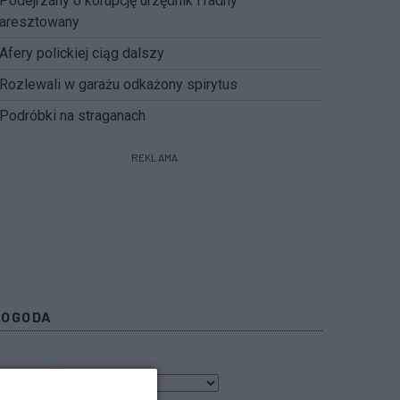
Podejrzany o korupcję urzędnik i radny
aresztowany
Afery polickiej ciąg dalszy
Rozlewali w garażu odkażony spirytus
Podróbki na straganach
REKLAMA
POGODA
9
℃