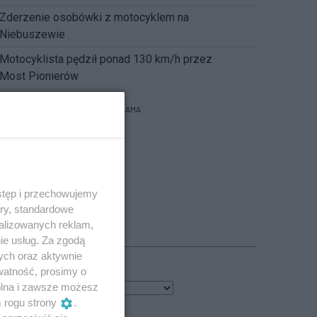
Zderzenie osobówki z motocyklem na
Niebuszewie
Motocyklista pędził ponad 130 km/h przez
Most Pionierów
REKLAMA
stęp i przechowujemy
ory, standardowe
alizowanych reklam,
POGODA
ie usług. Za zgodą
ych oraz aktywnie
watność, prosimy o
wolna i zawsze możesz
2
℃
m rogu strony
.