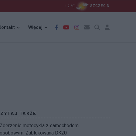
12
℃
SZCZECIN
Kontakt
Więcej
CZYTAJ TAKŻE
Zderzenie motocykla z samochodem
osobowym. Zablokowana DK20