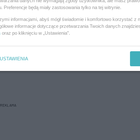
Zo
etwarzania danych nie wymagają zgody użytkownika, ale masz prawo 
ło w piątek ok. godz. 15 na Szosie
. Preferencje będą miały zastosowania tylko na tej witrynie.
ijewo.
szymi informacjami, abyś mógł świadomie i komfortowo korzystać z
gółowe informacje dotyczące przetwarzania Twoich danych znajdzi
REKLAMA
s
oraz po kliknięciu w „Ustawienia”.
igłowiec Lotniczego Pogotowia Ratunkowego.
USTAWIENIA
 Możliwy jest tylko zjazd na autostradę A6.
REKLAMA