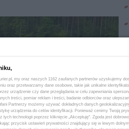
niku,
kurier.pl, my oraz naszych 1162 zaufanych partnerów uzyskujemy do
niu oraz przetwarzamy dane osobowe, takie jak unikalne identyfikat
przez urządzenie czy dane przeglądania w celu zapewniania sperson
ych treści, pomiar reklam i treści, badanie odbiorców oraz ulepszan
fani Partnerzy możemy używać dokładnych danych geolokalizacyjn
tykę urządzenia do celów identyfikacji. Ponieważ cenimy Twoją pry
z tych technologii poprzez kliknięcie „Akceptuję”. Zgoda jest dobro
1
ikając przycisk ustawień prywatności znajdujący się w lewym dolny