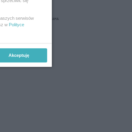
bacz prognozę na 3 dni
sprzeciwić się
 naszych serwisów
REKLAMA
esz w
Polityce
Akceptuję