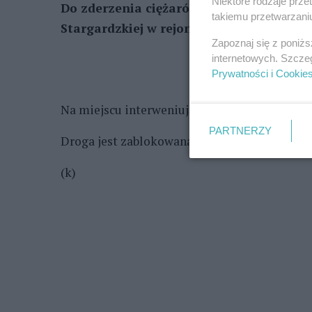
Niektóre rodzaje prz
Do zderzenia ciężarówki i motocykla dosz
takiemu przetwarzaniu
Stargardzkiej w rejonie węzła Szczecin K
Zapoznaj się z poniż
internetowych. Szcze
Prywatności i Cookie
Na miejscu interweniują służby. Lądował śm
PARTNERZY
Droga jest zablokowana w kierunku Stargardu.
(k)