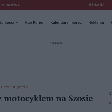
REKLAMA
 I SEWERYNA
domości
Kup Kurier
Kalendarz imprez
Reklama
REKLAMA
a Szosie Stargardzkiej
z motocyklem na Szosie