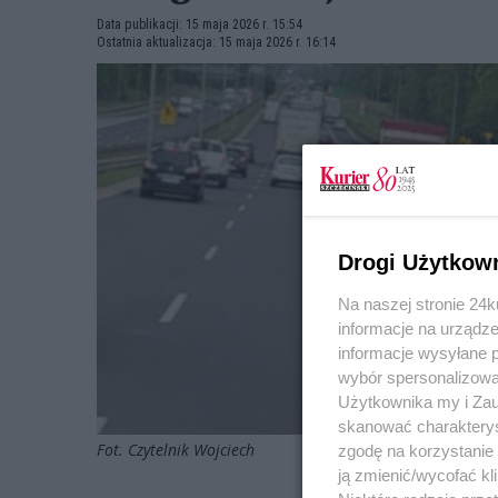
Data publikacji: 15 maja 2026 r. 15:54
Ostatnia aktualizacja: 15 maja 2026 r. 16:14
Drogi Użytkow
Na naszej stronie 24
informacje na urządze
informacje wysyłane 
wybór spersonalizowan
Użytkownika my i Zau
skanować charakterys
Fot. Czytelnik Wojciech
zgodę na korzystanie 
ją zmienić/wycofać kl