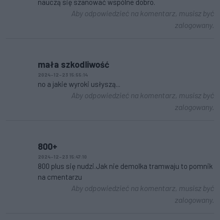
nauczą się szanować wspólne dobro.
Aby odpowiedzieć na komentarz, musisz być
zalogowany.
mała szkodliwość
2024-12-23 15:55:14
no a jakie wyroki usłyszą...
Aby odpowiedzieć na komentarz, musisz być
zalogowany.
800+
2024-12-23 15:47:10
800 plus się nudzi.Jak nie demolka tramwaju to pomnik
na cmentarzu
Aby odpowiedzieć na komentarz, musisz być
zalogowany.