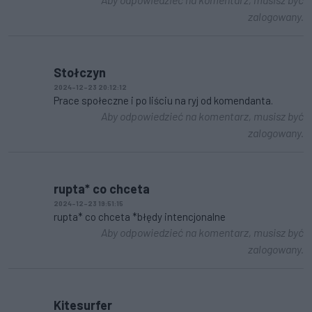
zalogowany.
Stołczyn
2024-12-23 20:12:12
Prace społeczne i po liściu na ryj od komendanta.
Aby odpowiedzieć na komentarz, musisz być
zalogowany.
rupta* co chceta
2024-12-23 19:51:15
rupta* co chceta *błędy intencjonalne
Aby odpowiedzieć na komentarz, musisz być
zalogowany.
Kitesurfer