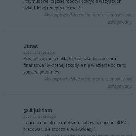
Przymusowe, cięzkie roboty i pokrycie wszystkich
szkód. Innej recepty nie ma !!!
Aby odpowiedzieć na komentarz, musisz być
zalogowany.
Juras
2024-12-24 23:30:31
Powinni zaplacic dokladnie za szkode, plus kara
finansowa 10-krotnej szkody, a nie wiezienie bo za to
zaplaca podatnicy.
Aby odpowiedzieć na komentarz, musisz być
zalogowany.
@ A już tam
2024-12-24 12:24:52
- oni nie chcieli się młotkiem pobawić, oni chcieli PO-
pracować, ale stocznie "w likwidacji".
Aby odpowiedzieć na komentarz, musisz być