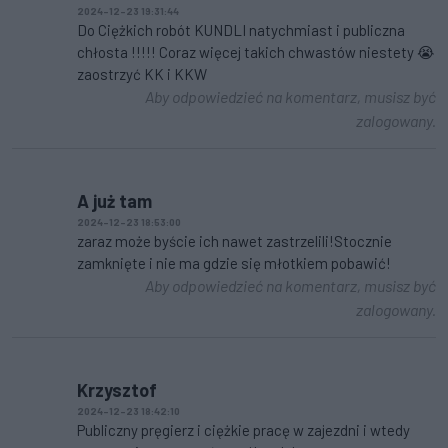
2024-12-23 19:31:44
Do Ciężkich robót KUNDLI natychmiast i publiczna
chłosta !!!!! Coraz więcej takich chwastów niestety 😭
zaostrzyć KK i KKW
Aby odpowiedzieć na komentarz, musisz być
zalogowany.
A już tam
2024-12-23 18:53:00
zaraz może byście ich nawet zastrzelili!Stocznie
zamknięte i nie ma gdzie się młotkiem pobawić!
Aby odpowiedzieć na komentarz, musisz być
zalogowany.
Krzysztof
2024-12-23 18:42:10
Publiczny pręgierz i ciężkie pracę w zajezdni i wtedy