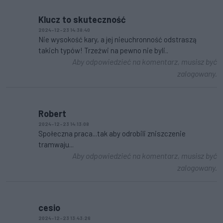
Klucz to skuteczność
2024-12-23 14:38:40
Nie wysokość kary, a jej nieuchronność odstraszą
takich typów! Trzeźwi na pewno nie byli..
Aby odpowiedzieć na komentarz, musisz być
zalogowany.
Robert
2024-12-23 14:13:08
Społeczna praca...tak aby odrobili zniszczenie
tramwaju...
Aby odpowiedzieć na komentarz, musisz być
zalogowany.
cesio
2024-12-23 13:43:26