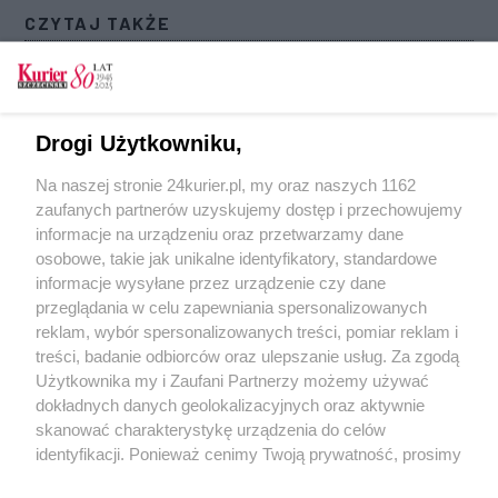
CZYTAJ TAKŻE
Dewastowali nagrobki i rozpalili ognisko na
Cmentarzu Centralnym (akt. 1)
Wybijali szyby w klatkach. Dwaj 14-latkowie
Drogi Użytkowniku,
staną przed sądem rodzinnym
Na naszej stronie 24kurier.pl, my oraz naszych 1162
Zatrzymali dwóch wandali. Malowali napis na
zaufanych partnerów uzyskujemy dostęp i przechowujemy
ścianie budynku
informacje na urządzeniu oraz przetwarzamy dane
osobowe, takie jak unikalne identyfikatory, standardowe
POGODA
informacje wysyłane przez urządzenie czy dane
przeglądania w celu zapewniania spersonalizowanych
reklam, wybór spersonalizowanych treści, pomiar reklam i
treści, badanie odbiorców oraz ulepszanie usług. Za zgodą
12
℃
Użytkownika my i Zaufani Partnerzy możemy używać
dokładnych danych geolokalizacyjnych oraz aktywnie
Zobacz prognozę na 3 dni
skanować charakterystykę urządzenia do celów
identyfikacji. Ponieważ cenimy Twoją prywatność, prosimy
o zgodę na korzystanie z tych technologii poprzez