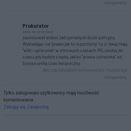
zalogowany.
Prokurator
2024-12-23 12:28:33
zastosował wobec zatrzymanych dozór policyjny.
Wykładając na "prawo jak to rozumiemy" to ci dwaj mają
"wikt i opierunek" w zimowych czasach. PO_siedzą do
czasu gdy będzie cieplej, jakieś "prawa człowieka" od
Sorosa umilą czas świąteczny.
Aby odpowiedzieć na komentarz, musisz być
zalogowany.
Tylko zalogowani użytkownicy mają możliwość
komentowania
Zaloguj się
Zarejestruj