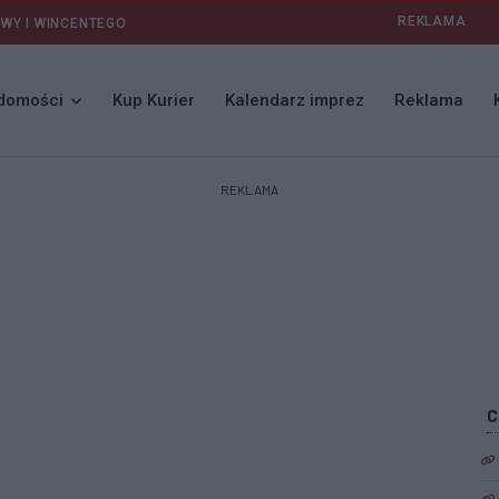
REKLAMA
AWY I WINCENTEGO
domości
Kup Kurier
Kalendarz imprez
Reklama
REKLAMA