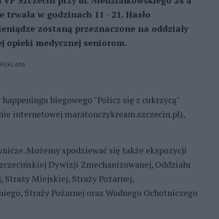
VP Szczecin przy ul. Niedziałkowskiego 24 a
e trwała w godzinach 11 - 21. Hasło
Pieniądze zostaną przeznaczone na oddziały
j opieki medycznej seniorom.
REKLAMA
w happeningu biegowego "Policz się z cukrzycą"
onie internetowej maratonczykream.szczecin.pl),
wnicze. Możemy spodziewać się także ekspozycji
Szczecińskiej Dywizji Zmechanizowanej, Oddziału
 Straży Miejskiej, Straży Pożarnej,
ego, Straży Pożarnej oraz Wodnego Ochotniczego