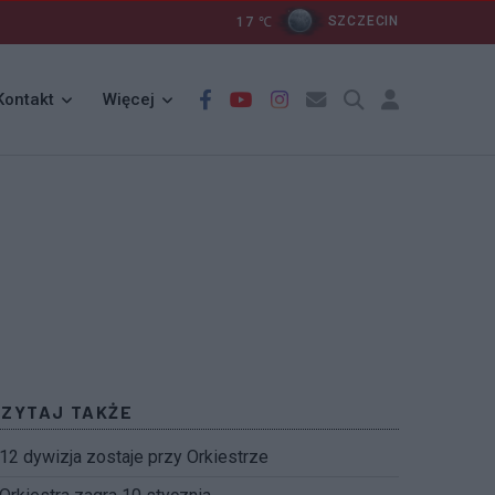
17
℃
SZCZECIN
Kontakt
Więcej
CZYTAJ TAKŻE
12 dywizja zostaje przy Orkiestrze