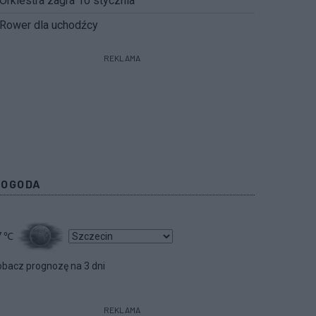
Orkiestra zagra 10 stycznia
Rower dla uchodźcy
REKLAMA
POGODA
7
℃
bacz prognozę na 3 dni
REKLAMA