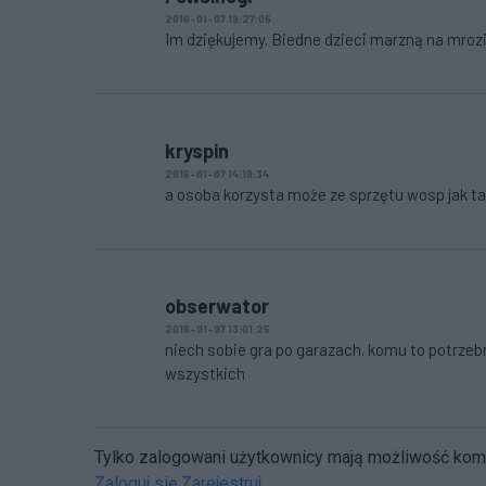
2016-01-07 19:27:05
Im dziękujemy. Biedne dzieci marzną na mrozi
kryspin
2016-01-07 14:19:34
a osoba korzysta może ze sprzętu wosp jak ta
obserwator
2016-01-07 13:01:25
niech sobie gra po garazach. komu to potrzeb
wszystkich
Tylko zalogowani użytkownicy mają możliwość ko
Zaloguj się
Zarejestruj