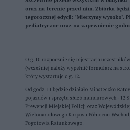
Szczecinie przede wszystkim w budynku T
oraz na terenie przed nim. Zbiórka będzi
tegorocznej edycji: "Mierzymy wysoko". 
pediatryczne oraz na zapewnienie godne
O g. 10 rozpocznie się rejestracja uczestnikó
(wcześniej należy wypełnić formularz na str
który wystartuje o g. 12.
Od godz. 11 będzie działało Miasteczko Rato
pojazdów i sprzętu służb mundurowych - 12 
Prewencji Miejskiej Policji oraz Wojewódzkiej,
Wielonarodowego Korpusu Północno-Wschodni
Pogotowia Ratunkowego.