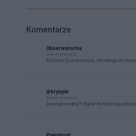
Komentarze
Obserwatorka
2016-01-09 08:57:15
Kto chce to uczestniczy, nikt nikogo do niczeg
@kryspin
2016-01-07 22:27:07
Szantaż moralny? Ohyda! Konstytucję sobie p
Powsinogi