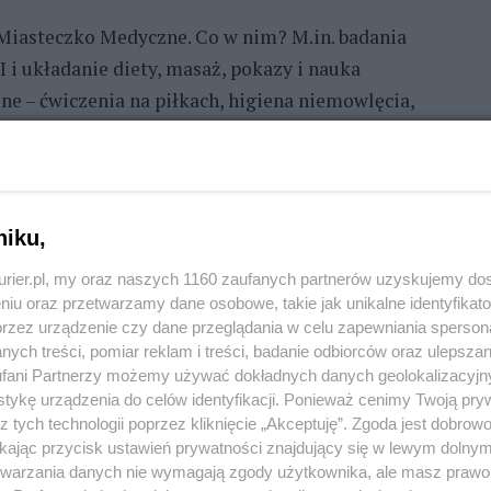
Miasteczko Medyczne. Co w nim? M.in. badania
I i układanie diety, masaż, pokazy i nauka
ne – ćwiczenia na piłkach, higiena niemowlęcia,
nie skóry, przegląd jamy ustnej, ogólne porady
azd samochodów i motocykli od parkingu przy
niku,
kurier.pl, my oraz naszych 1160 zaufanych partnerów uzyskujemy do
oły, a w przerwach między koncertami będą
niu oraz przetwarzamy dane osobowe, takie jak unikalne identyfikat
rzekazanych na licytacje WOŚP. Jednocześnie
przez urządzenie czy dane przeglądania w celu zapewniania sperson
ych treści, pomiar reklam i treści, badanie odbiorców oraz ulepszan
lewizyjne.
fani Partnerzy możemy używać dokładnych danych geolokalizacyjn
tykę urządzenia do celów identyfikacji. Ponieważ cenimy Twoją pry
wcu TVP Szczecin.
z tych technologii poprzez kliknięcie „Akceptuję”. Zgoda jest dobro
ikając przycisk ustawień prywatności znajdujący się w lewym dolny
łkowskiego między al. Wojska Polskiego a ul. Monte
etwarzania danych nie wymagają zgody użytkownika, ale masz prawo 
 w niedzielę. Nie będzie można tam parkować od g. 18