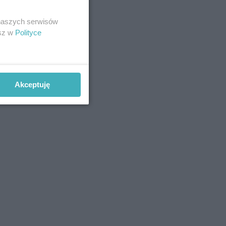
 naszych serwisów
esz w
Polityce
Akceptuję