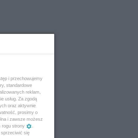
stęp i przechowujemy
ory, standardowe
alizowanych reklam,
ie usług. Za zgodą
ych oraz aktywnie
watność, prosimy o
wolna i zawsze możesz
m rogu strony
.
sprzeciwić się