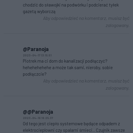
chodzić do sławojki na podwórku i podcierać tyłek
gazetą wyborczą
Aby odpowiedzieć na komentarz, musisz być
zalogowany.
@Paranoja
2023-04-17 13:15:51
Piotrek ma ci dom do kanalizacji podłączyć?
hehehehehehe a może tak sami, nieroby, sobie
podłączcie?
Aby odpowiedzieć na komentarz, musisz być
zalogowany.
@@Paranoja
2023-04-16 18:25:37
Od tego jest ciepło systemowe będące odpadem z
elektrocieplowni czy spalarni śmieci... Czujnik zawsze