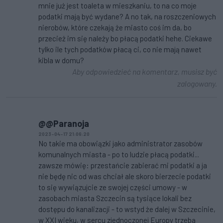
mnie już jest toaleta w mieszkaniu, to na co moje
podatki mają być wydane? A no tak, na roszczeniowych
nierobów, które czekają że miasto coś im da, bo
przecież im się należy bo płacą podatki hehe. Ciekawe
tylko ile tych podatków płacą ci, co nie mają nawet
kibla w domu?
Aby odpowiedzieć na komentarz, musisz być
zalogowany.
@@Paranoja
2023-04-17 21:06:20
No takie ma obowiązki jako administrator zasobów
komunalnych miasta - po to ludzie płacą podatki...
zawsze mówię: przestańcie zabierać mi podatki a ja
nie będę nic od was chciał ale skoro bierzecie podatki
to się wywiązujcie ze swojej części umowy - w
zasobach miasta Szczecin są tysiące lokali bez
dostępu do kanalizacji - to wstyd że dalej w Szczecinie,
w XXI wieku, w sercu zjednoczonej Europy trzeba