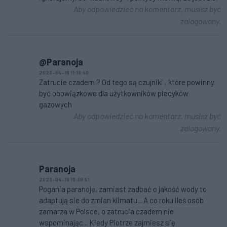
Aby odpowiedzieć na komentarz, musisz być
zalogowany.
@Paranoja
2023-04-16 11:18:40
Zatrucie czadem ? Od tego są czujniki , które powinny
być obowiązkowe dla użytkowników piecyków
gazowych
Aby odpowiedzieć na komentarz, musisz być
zalogowany.
Paranoja
2023-04-16 10:38:51
Pogania paranoję, zamiast zadbać o jakość wody to
adaptują sie do zmian klimatu... A co roku ileś osób
zamarza w Polsce, o zatrucia czadem nie
wspominając... Kiedy Piotrze zajmiesz się