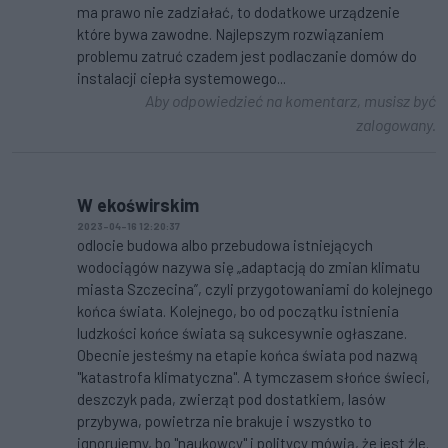
ma prawo nie zadziałać, to dodatkowe urządzenie
które bywa zawodne. Najlepszym rozwiązaniem
problemu zatruć czadem jest podlaczanie domów do
instalacji ciepła systemowego...
Aby odpowiedzieć na komentarz, musisz być
zalogowany.
W ekoświrskim
2023-04-16 12:20:37
odlocie budowa albo przebudowa istniejących
wodociągów nazywa się „adaptacją do zmian klimatu
miasta Szczecina”, czyli przygotowaniami do kolejnego
końca świata. Kolejnego, bo od początku istnienia
ludzkości końce świata są sukcesywnie ogłaszane.
Obecnie jesteśmy na etapie końca świata pod nazwą
"katastrofa klimatyczna". A tymczasem słońce świeci,
deszczyk pada, zwierząt pod dostatkiem, lasów
przybywa, powietrza nie brakuje i wszystko to
ignorujemy, bo "naukowcy" i politycy mówią, że jest źle.