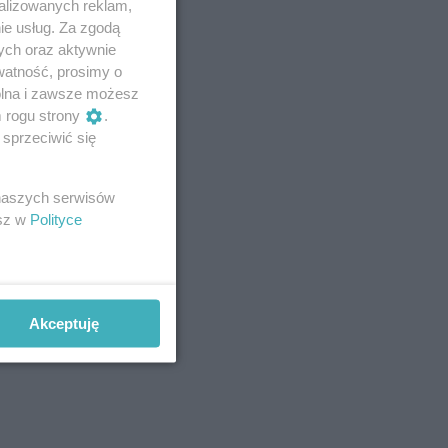
alizowanych reklam,
ie usług. Za zgodą
ych oraz aktywnie
watność, prosimy o
wolna i zawsze możesz
m rogu strony
.
sprzeciwić się
 naszych serwisów
esz w
Polityce
Akceptuję