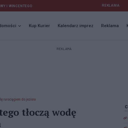
REKLAMA
AWY I WINCENTEGO
domości
Kup Kurier
Kalendarz imprez
Reklama
REKLAMA
dę rurociągiem do jeziora
tego tłoczą wodę
a