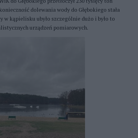
WiK do Głębokiego przetłoczył 230 tysięcy ton
a konieczność dolewania wody do Głębokiego stała
dy w kąpielisku ubyło szczególnie dużo i było to
alistycznych urządzeń pomiarowych.