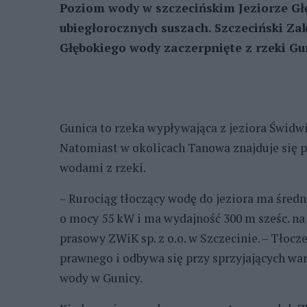
Poziom wody w szczecińskim Jeziorze Głę
ubiegłorocznych suszach. Szczeciński Za
Głębokiego wody zaczerpnięte z rzeki Gun
Gunica to rzeka wypływająca z jeziora Świdwie
Natomiast w okolicach Tanowa znajduje się po
wodami z rzeki.
– Rurociąg tłoczący wodę do jeziora ma średn
o mocy 55 kW i ma wydajność 300 m sześc. na
prasowy ZWiK sp. z o.o. w Szczecinie. – Tło
prawnego i odbywa się przy sprzyjających w
wody w Gunicy.