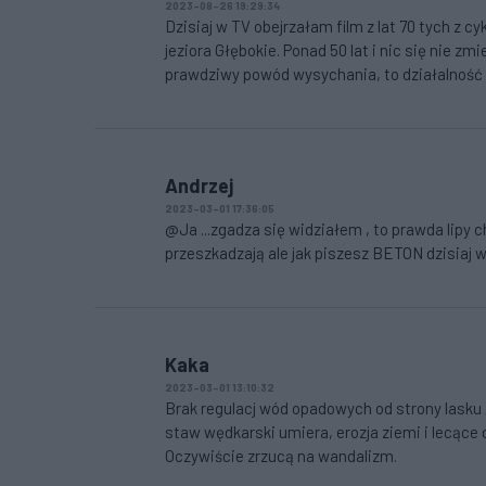
2023-08-26 19:29:34
Dzisiaj w TV obejrzałam film z lat 70 tych z 
jeziora Głębokie. Ponad 50 lat i nic się nie z
prawdziwy powód wysychania, to działalność 
Andrzej
2023-03-01 17:36:05
@Ja ...zgadza się widziałem , to prawda lipy c
przeszkadzają ale jak piszesz BETON dzisiaj w
Kaka
2023-03-01 13:10:32
Brak regulacj wód opadowych od strony lasku
staw wędkarski umiera, erozja ziemi i lecące d
Oczywiście zrzucą na wandalizm.