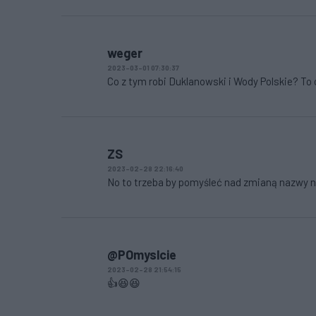
weger
2023-03-01 07:30:37
Co z tym robi Duklanowski i Wody Polskie? To 
ZS
2023-02-28 22:16:40
No to trzeba by pomyśleć nad zmianą nazwy na
@POmyslcie
2023-02-28 21:54:15
👍😆😆