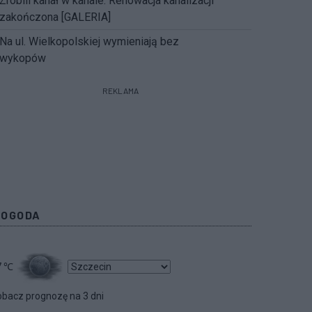
Zrobili kanał w kanale. Renowacja kanalizacji
zakończona [GALERIA]
Na ul. Wielkopolskiej wymieniają bez
wykopów
REKLAMA
POGODA
7
℃
bacz prognozę na 3 dni