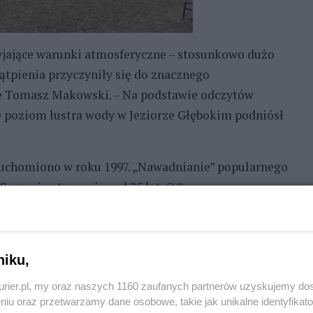
yjające warunki atmosferyczne – stosunkowo dużo
tpienia przyczyniły się do znacznego
je Tomasz Makowski. – Na podstawie odczytów
e poziom lustra wody w Jeziorze Głębokim podniósł
uruchomiono w roku 1997. „Nawadnianie” popularnego
Szczecina trwa więc od 25 lat. ©℗
REKLAMA
niku,
kurier.pl, my oraz naszych 1160 zaufanych partnerów uzyskujemy do
niu oraz przetwarzamy dane osobowe, takie jak unikalne identyfikat