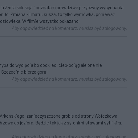
cyklu Złota kolekcja i poznałam prawdziwe przyczyny wysychania
mieniło. Zmiana klimatu, susza, to tylko wymówka, ponieważ
człowieka. W filmie wszystko pokazano.
Aby odpowiedzieć na komentarz, musisz być zalogowany.
hyba do wycięcia bo obok leci ciepłociąg ale one nie
 Szczecinie bierze górę!
Aby odpowiedzieć na komentarz, musisz być zalogowany.
 Arkońskiego, zanieczyszczone groble od strony Wołczkowa,
rzewa do jeziora. Będzie tak jak z syrenimi stawami syf i kiła.
Aby odpowiedzieć na komentarz, musisz być zalogowany.