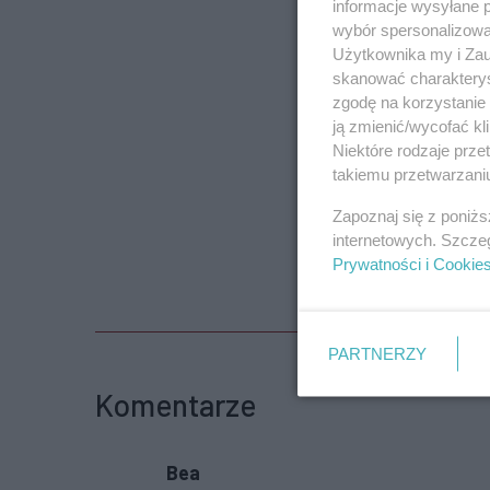
informacje wysyłane 
wybór spersonalizowan
Użytkownika my i Zau
skanować charakterys
zgodę na korzystanie 
ją zmienić/wycofać kl
Niektóre rodzaje prz
takiemu przetwarzaniu
Zapoznaj się z poniż
internetowych. Szcze
Prywatności i Cookie
PARTNERZY
Komentarze
Bea