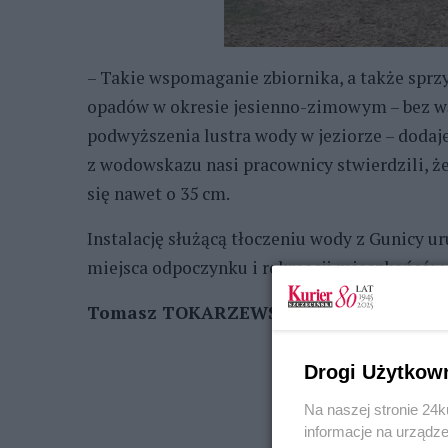
– Takie wspomaganie zbiornika, a także sprz
opadów w okresie jesienno-zimowym – bez wą
podwyższenia lustra wody w jeziorze – doda
z wodowskazu nasi pracownicy stwierdzili, ż
się nawet o 35 cm.
Instalację służącą tłoczeniu wody z Gunicy 
miejsca odpoczynku i rekreacji mieszkańców 
Tomasz TOKARZEWSKI
Drogi Użytkow
Na naszej stronie 24
informacje na urządze