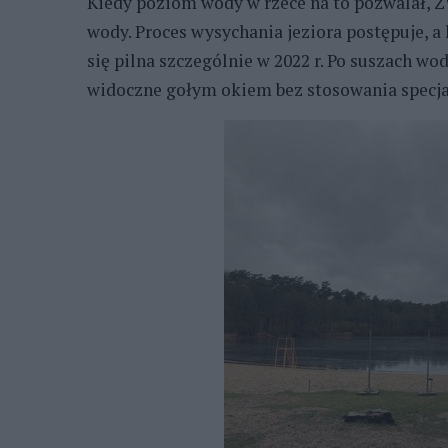
Kiedy poziom wody w rzece na to pozwalał, Z
wody. Proces wysychania jeziora postępuje, 
się pilna szczególnie w 2022 r. Po suszach wo
widoczne gołym okiem bez stosowania specj