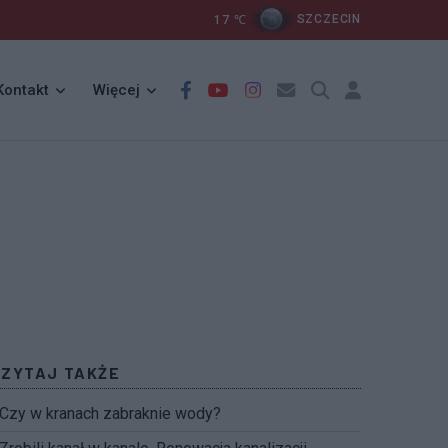
17
℃
SZCZECIN
Kontakt
Więcej
CZYTAJ TAKŻE
Czy w kranach zabraknie wody?