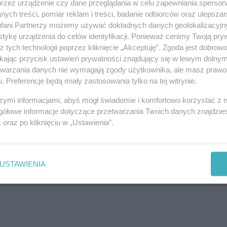
przez urządzenie czy dane przeglądania w celu zapewniania sperson
ych treści, pomiar reklam i treści, badanie odbiorców oraz ulepszan
fani Partnerzy możemy używać dokładnych danych geolokalizacyjn
tykę urządzenia do celów identyfikacji. Ponieważ cenimy Twoją pry
z tych technologii poprzez kliknięcie „Akceptuję”. Zgoda jest dobro
ikając przycisk ustawień prywatności znajdujący się w lewym dolny
etwarzania danych nie wymagają zgody użytkownika, ale masz prawo 
. Preferencje będą miały zastosowania tylko na tej witrynie.
szymi informacjami, abyś mógł świadomie i komfortowo korzystać z
gółowe informacje dotyczące przetwarzania Twoich danych znajdzi
s
oraz po kliknięciu w „Ustawienia”.
USTAWIENIA